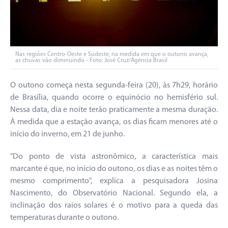
Nas regiões Centro-Oeste e Sudeste, na medida em que o outono avança,
as chuvas vão diminuindo - Foto: José Cruz/Agência Brasil
O outono começa nesta segunda-feira (20), às 7h29, horário
de Brasília, quando ocorre o equinócio no hemisfério sul.
Nessa data, dia e noite terão praticamente a mesma duração.
À medida que a estação avança, os dias ficam menores até o
início do inverno, em 21 de junho.
"Do ponto de vista astronômico, a característica mais
marcante é que, no início do outono, os dias e as noites têm o
mesmo comprimento", explica a pesquisadora Josina
Nascimento, do Observatório Nacional. Segundo ela, a
inclinação dos raios solares é o motivo para a queda das
temperaturas durante o outono.