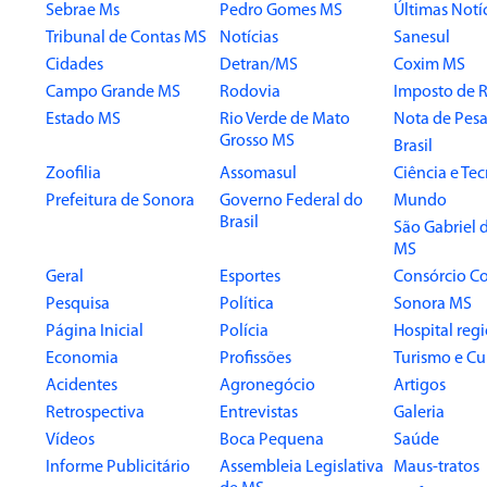
Sebrae Ms
Pedro Gomes MS
Últimas Notí
Tribunal de Contas MS
Notícias
Sanesul
Cidades
Detran/MS
Coxim MS
Campo Grande MS
Rodovia
Imposto de 
Estado MS
Rio Verde de Mato
Nota de Pesa
Grosso MS
Brasil
Zoofilia
Assomasul
Ciência e Te
Prefeitura de Sonora
Governo Federal do
Mundo
Brasil
São Gabriel 
MS
Geral
Esportes
Consórcio Co
Pesquisa
Política
Sonora MS
Página Inicial
Polícia
Hospital reg
Economia
Profissões
Turismo e Cu
Acidentes
Agronegócio
Artigos
Retrospectiva
Entrevistas
Galeria
Vídeos
Boca Pequena
Saúde
Informe Publicitário
Assembleia Legislativa
Maus-tratos