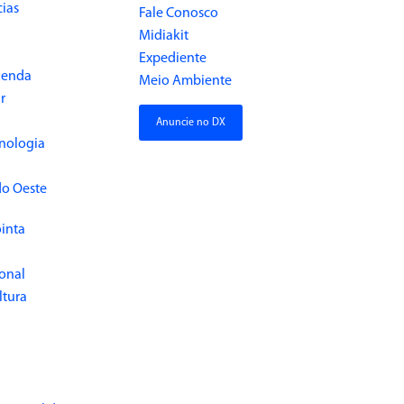
cias
Fale Conosco
Midiakit
Expediente
Renda
Meio Ambiente
r
Anuncie no DX
cnologia
do Oeste
inta
ional
ltura