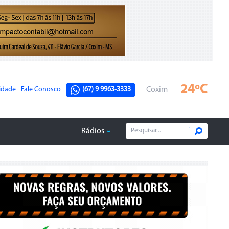
24ºC
cidade
Fale Conosco
(67) 9 9963-3333
Coxim
Rádios