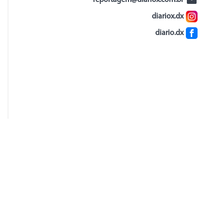
reportagem@diariox.com.br
diariox.dx
diario.dx