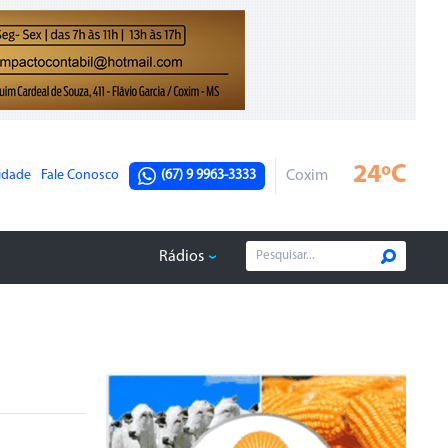
24ºC
cidade
Fale Conosco
(67) 9 9963-3333
Coxim
Rádios