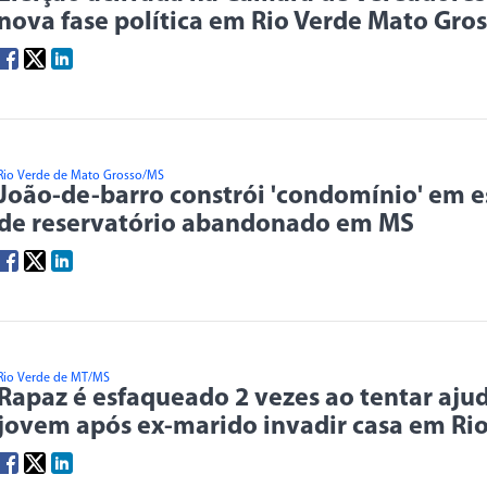
nova fase política em Rio Verde Mato Gro
Rio Verde de Mato Grosso/MS
João-de-barro constrói 'condomínio' em 
de reservatório abandonado em MS
Rio Verde de MT/MS
Rapaz é esfaqueado 2 vezes ao tentar aju
jovem após ex-marido invadir casa em Ri