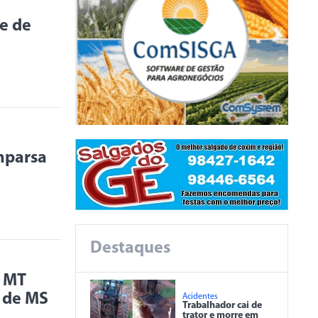
e de
mparsa
Destaques
e MT
a de MS
Acidentes
Trabalhador cai de
trator e morre em