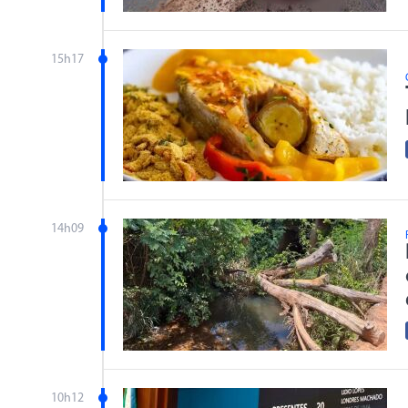
15h17
14h09
10h12