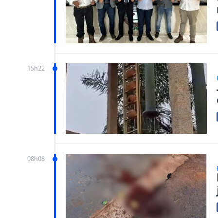
15h22
08h08