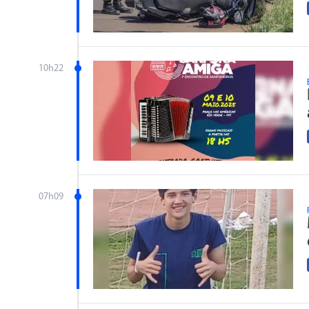
10h22
07h09