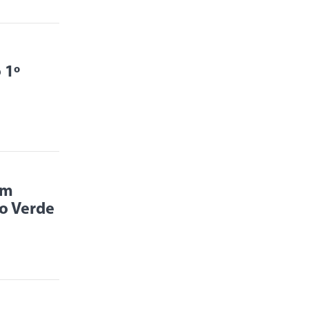
 1º
em
io Verde