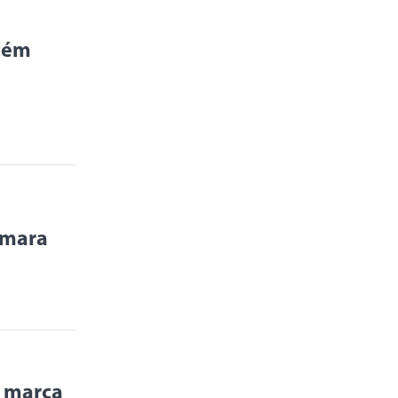
ntém
âmara
s marca