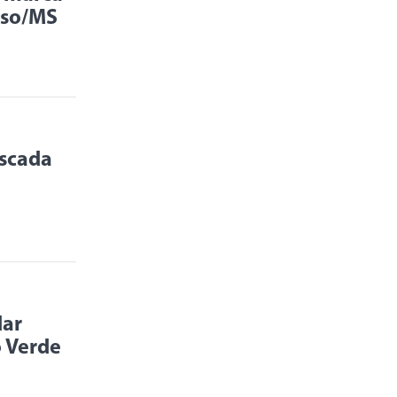
sso/MS
escada
dar
o Verde