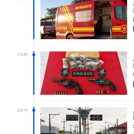
21h49
22h16