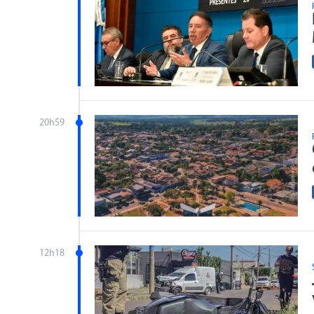
20h59
12h18