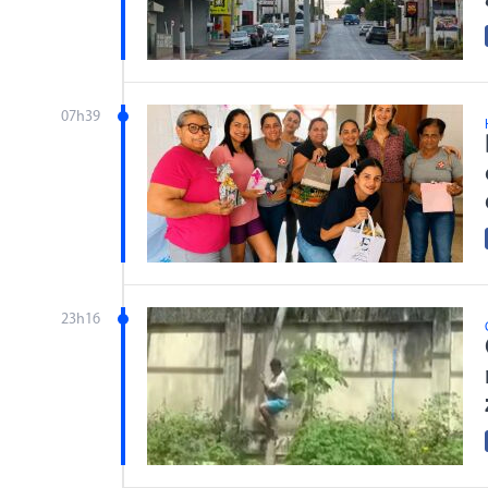
07h39
23h16