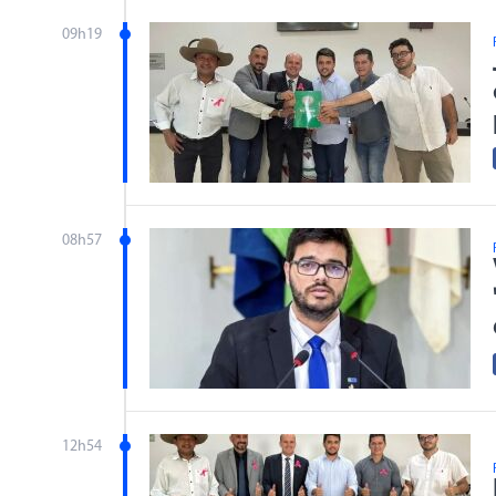
09h19
08h57
12h54