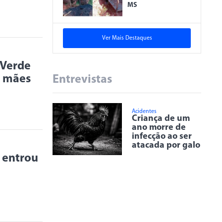
MS
Ver Mais Destaques
 Verde
 mães
Entrevistas
Acidentes
Criança de um
ano morre de
infecção ao ser
atacada por galo
 entrou