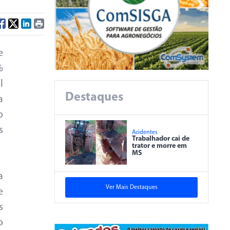
e
%
l
Destaques
a
o
s
Acidentes
Trabalhador cai de
trator e morre em
MS
a
Ver Mais Destaques
e
s
o