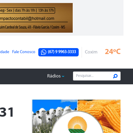
24ºC
cidade
Fale Conosco
(67) 9 9963-3333
Coxim
Rádios
 31