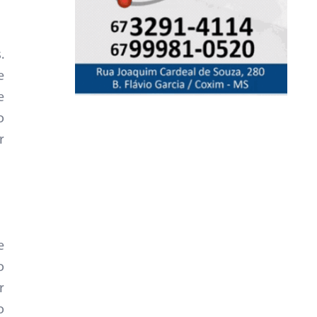
.
e
e
o
r
e
o
r
o