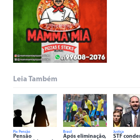
Leia Também
Pix Pensão
Brasil
Justiça
Pensão
Após eliminação,
STF conde