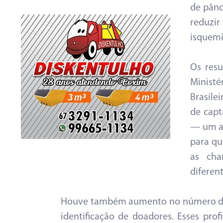
de pânc
reduzi
isquemi
Os resu
Ministé
Brasile
de capt
— um au
para qu
as cha
diferent
Houve também aumento no número de e
identificação de doadores. Esses pro