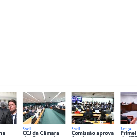
Brasil
Brasil
Justiça
na
CCJ da Câmara
Comissão aprova
Primei