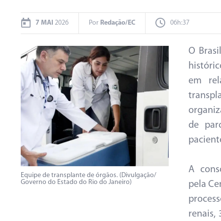
7 MAI
2026
Por
Redação/EC
06h:37
O Brasi
históri
em rel
transpl
organiz
de par
pacient
A conso
Equipe de transplante de órgãos. (Divulgação/
Governo do Estado do Rio do Janeiro)
pela Ce
process
renais,