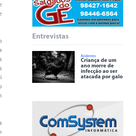
e
e
Entrevistas
o
a
Acidentes
s
Criança de um
ano morre de
s
infecção ao ser
atacada por galo
i
o
m
a
m