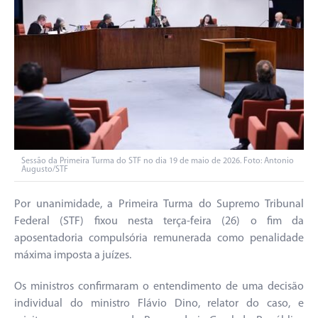
Sessão da Primeira Turma do STF no dia 19 de maio de 2026. Foto: Antonio
Augusto/STF
Por unanimidade, a Primeira Turma do Supremo Tribunal
Federal (STF) fixou nesta terça-feira (26) o fim da
aposentadoria compulsória remunerada como penalidade
máxima imposta a juízes.
Os ministros confirmaram o entendimento de uma decisão
individual do ministro Flávio Dino, relator do caso, e