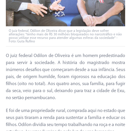
O juiz federal, Odilon de Oliveira disse que a legislação deve sofrer
alterações: "tenho mais de R$ 30 milhões bloqueados no narcotráfico e não
posso utilizar esse recurso para atender algumas esferas da sociedade" -
Foto: Guta Rufino
O juiz federal Odilon de Oliveira é um homem predestinado
para servir à sociedade. A história do magistrado mostra
inúmeros desafios que começaram desde a sua infância. Seus
pais, de origem humilde, foram rigorosos na educação dos
filhos (oito no total). Aos quatro anos, sua família, para fugir
da seca, veio para o sul, deixando para traz a cidade de Exu,
no sertão pernambucano.
E foi de uma propriedade rural, comprada aqui no estado que
seus pais tiraram a renda para sustentar a família e educar os
filhos. Odilon dividia seu tempo trabalhando na roça e a noite