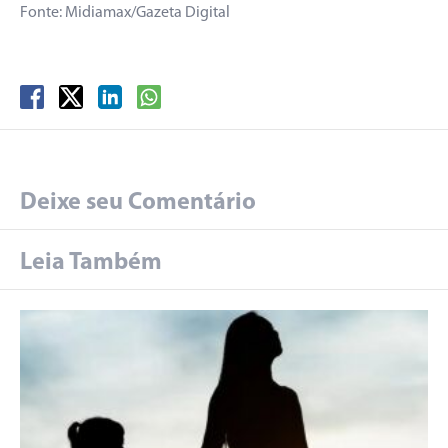
Fonte: Midiamax/Gazeta Digital
Deixe seu Comentário
Leia Também