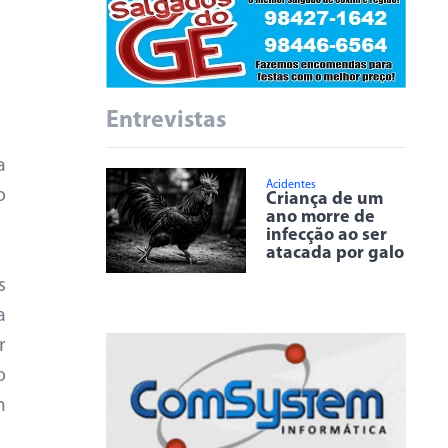
Entrevistas
a
Acidentes
o
Criança de um
ano morre de
infecção ao ser
atacada por galo
s
a
r
o
m