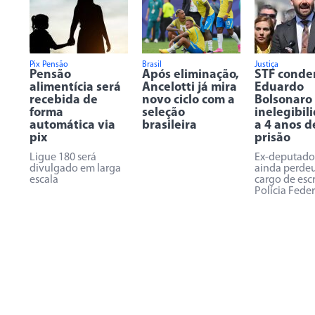
Pix Pensão
Brasil
Justiça
Pensão
Após eliminação,
STF conde
alimentícia será
Ancelotti já mira
Eduardo
recebida de
novo ciclo com a
Bolsonaro
forma
seleção
inelegibil
automática via
brasileira
a 4 anos d
pix
prisão
Ligue 180 será
Ex-deputado 
divulgado em larga
ainda perde
escala
cargo de esc
Polícia Feder