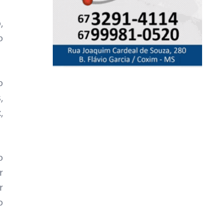
,
o
o
,
,
o
r
r
o