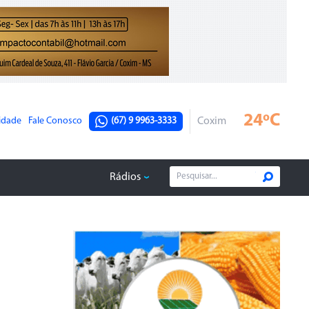
24ºC
cidade
Fale Conosco
(67) 9 9963-3333
Coxim
Rádios