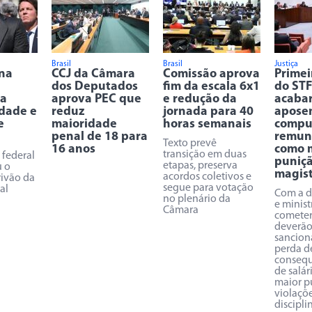
Brasil
Brasil
Justiça
na
CCJ da Câmara
Comissão aprova
Primei
dos Deputados
fim da escala 6x1
do STF
 a
aprova PEC que
e redução da
acaba
idade e
reduz
jornada para 40
apose
e
maioridade
horas semanais
compu
penal de 18 para
remun
Texto prevê
16 anos
como 
transição em duas
federal
puniçã
etapas, preserva
u o
magis
acordos coletivos e
rivão da
segue para votação
al
Com a de
no plenário da
e minist
Câmara
cometer
deverão
sancio
perda de
consequ
de salár
maior p
violaçõ
discipli