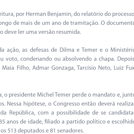
eitura, por Herman Benjamin, do relatório do processo
 longo de mais de um ano de tramitação. O document
ro deve ler uma versão resumida.
da ação, as defesas de Dilma e Temer e o Ministéri
seu voto, condenando ou absolvendo a chapa. Depois
Maia Filho, Admar Gonzaga, Tarcísio Neto, Luiz Fux
a, o presidente Michel Temer perde o mandato e, junt
os. Nessa hipótese, o Congresso então deverá realiza
a da República, com a possibilidade de se candidata
5 anos de idade, filiado a partido político e escolhid
a os 513 deputados e 81 senadores.