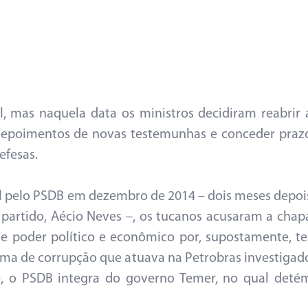
l, mas naquela data os ministros decidiram reabrir 
r depoimentos de novas testemunhas e conceder praz
efesas.
ral pelo PSDB em dezembro de 2014 – dois meses depoi
 partido, Aécio Neves –, os tucanos acusaram a chap
e poder político e econômico por, supostamente, te
ema de corrupção que atuava na Petrobras investigad
e, o PSDB integra do governo Temer, no qual deté