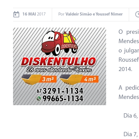
16 MAI
2017
Por
Valdeir Simão e Youssef Nimer
O presi
Mendes,
o julg
Roussef
2014.
A pedi
Mendes 
Dia 6, 
Dia 7, 