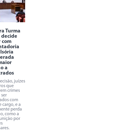
ra Turma
 decide
r com
ntadoria
lsória
erada
maior
o a
trados
cisão, juízes
ros que
em crimes
 ser
nados com
 cargo, e a
ente perda
io, como a
unição por
es
nares.