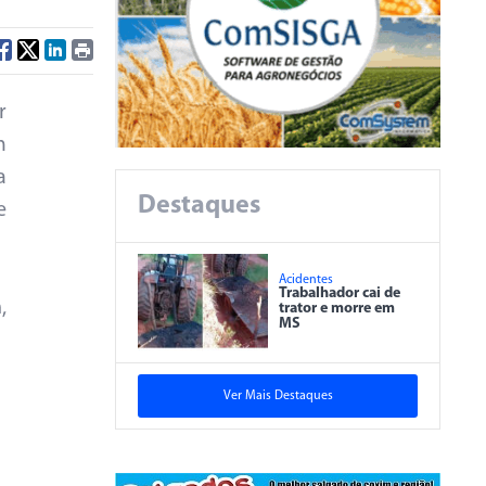
r
m
a
Destaques
e
Acidentes
Trabalhador cai de
,
trator e morre em
MS
Ver Mais Destaques