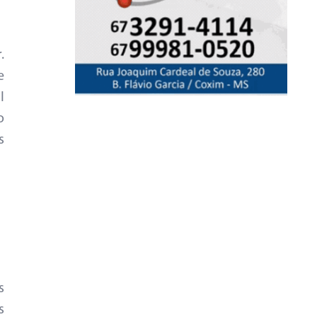
.
e
I
o
s
s
s