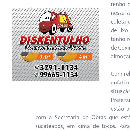
tenho c
nesse s
coleta 
de lix
tenho r
de Coxi
almoçar
Com rel
enfatiz
situaç
Prefeit
estão 
com a Secretaria de Obras que est
sucateados, em cima de tocos. Para