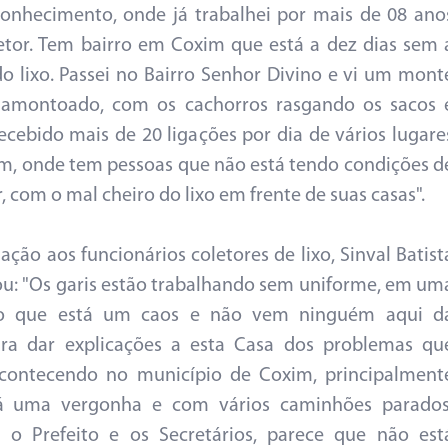
onhecimento, onde já trabalhei por mais de 08 ano
etor. Tem bairro em Coxim que está a dez dias sem 
do lixo. Passei no Bairro Senhor Divino e vi um mont
o amontoado, com os cachorros rasgando os sacos 
ecebido mais de 20 ligações por dia de vários lugare
m, onde tem pessoas que não está tendo condições d
, com o mal cheiro do lixo em frente de suas casas".
ação aos funcionários coletores de lixo, Sinval Batist
ou: "Os garis estão trabalhando sem uniforme, em um
ão que está um caos e não vem ninguém aqui d
ura dar explicações a esta Casa dos problemas qu
acontecendo no município de Coxim, principalment
á uma vergonha e com vários caminhões parados
 o Prefeito e os Secretários, parece que não est