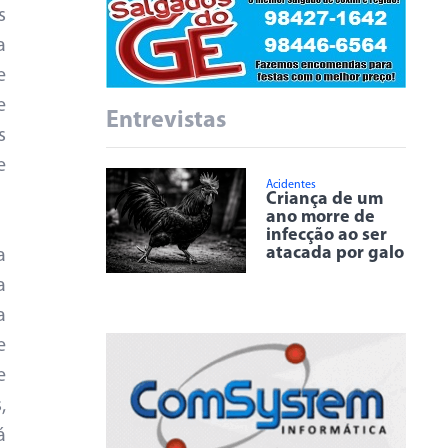
s
a
e
e
Entrevistas
s
e
Acidentes
Criança de um
ano morre de
infecção ao ser
atacada por galo
a
a
a
e
e
,
á