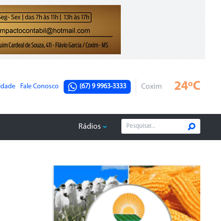
24ºC
cidade
Fale Conosco
(67) 9 9963-3333
Coxim
Rádios