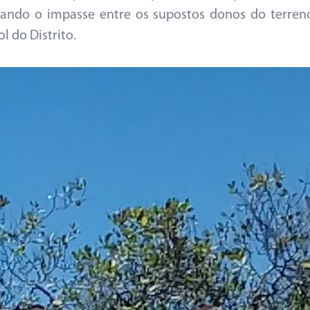
anando o impasse entre os supostos donos do terren
ol do Distrito.