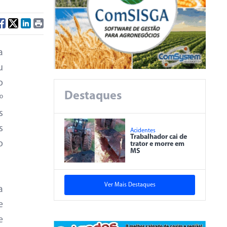
a
u
o
Destaques
º
s
s
Acidentes
Trabalhador cai de
o
trator e morre em
MS
Ver Mais Destaques
a
e
e