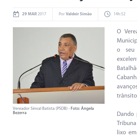
29 MAR
2017
Por
Valdeir Simão
14h:52
O Vere
Municip
o seu 
excele
Batalhã
Cabanha
avanços
trânsit
Vereador Sinval Batista (PSDB) -
Foto: Ângela
Bezerra
Dando 
Tribuna
lixo em