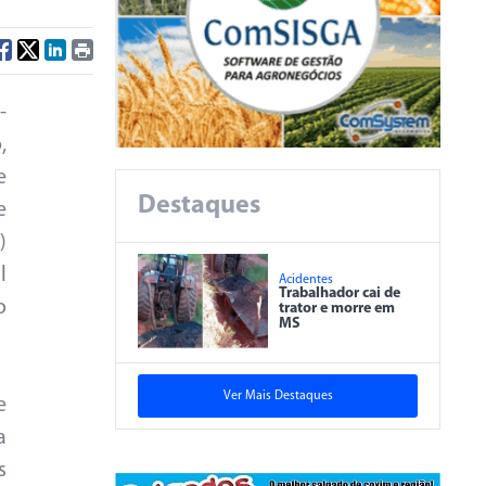
-
,
e
Destaques
e
)
l
Acidentes
Trabalhador cai de
o
trator e morre em
MS
Ver Mais Destaques
e
a
s