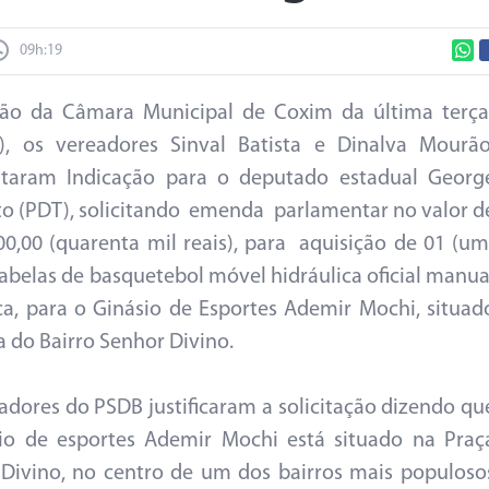
09h:19
são da Câmara Municipal de Coxim da última terça
9), os vereadores Sinval Batista e Dinalva Mourão
ntaram Indicação para o deputado estadual Georg
o (PDT), solicitando emenda parlamentar no valor d
00,00 (quarenta mil reais), para aquisição de 01 (um
tabelas de basquetebol móvel hidráulica oficial manua
ica, para o Ginásio de Esportes Ademir Mochi, situad
a do Bairro Senhor Divino.
adores do PSDB justificaram a solicitação dizendo qu
io de esportes Ademir Mochi está situado na Praç
Divino, no centro de um dos bairros mais populoso