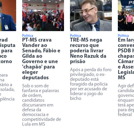
Política
Política
Política
Trad
PT-MS crava
TRE-MS nega
Em la
disputa
Vander ao
recurso que
conve
 para
Senado, Fábio e
poderia livrar
PSDB 
oco
Gilda ao
Neno Razuk da
chapa
torno
Governo e une
prisão
Câmar
'chapão' para
e Asse
Após a perda do foro
eleger
Legisl
privilegiado, o ex-
para
deputados
MS
deputado está
na
foragido da polícia
rário a
Sob o som de
Agir def
por ser acusado de
isolada,
fanfarra e palavras
candida
liderar o jogo do
e
de ordem,
governo
bicho
uplência
candidatos
enquant
discursaram em
terá ap
defesa da
para de
democracia e
federal
competitividade de
Lula em MS