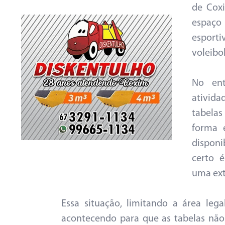
de Cox
espaço 
esporti
voleibol
No ent
ativida
tabelas
forma 
disponi
certo 
uma ext
Essa situação, limitando a área lega
acontecendo para que as tabelas não