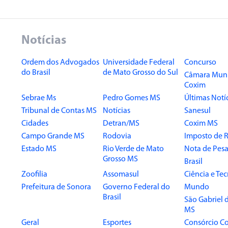
Notícias
Ordem dos Advogados
Universidade Federal
Concurso
do Brasil
de Mato Grosso do Sul
Câmara Muni
Coxim
Sebrae Ms
Pedro Gomes MS
Últimas Notí
Tribunal de Contas MS
Notícias
Sanesul
Cidades
Detran/MS
Coxim MS
Campo Grande MS
Rodovia
Imposto de 
Estado MS
Rio Verde de Mato
Nota de Pesa
Grosso MS
Brasil
Zoofilia
Assomasul
Ciência e Te
Prefeitura de Sonora
Governo Federal do
Mundo
Brasil
São Gabriel 
MS
Geral
Esportes
Consórcio Co