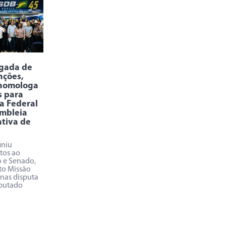
rgada de
nções,
homologa
s para
a Federal
mbleia
ativa de
iniu
tos ao
 e Senado,
o Missão
enas disputa
putado