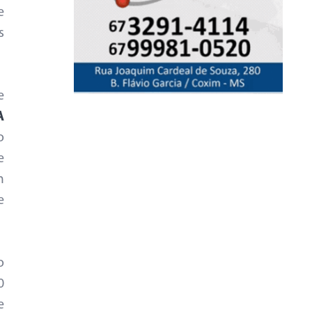
e
s
e
A
o
e
m
e
o
0
e