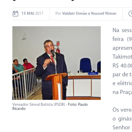
15 MAI
2017
Por
Valdeir Simão e Youssef Nimer
Na ses
feira (
aprese
Takimot
R$ 40.0
par de 
e elétr
na Praç
Vereador Sinval Batista (PSDB) -
Foto: Paulo
Ricardo
Os vere
o ginás
Senhor 