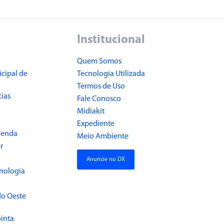
Institucional
Quem Somos
cipal de
Tecnologia Utilizada
Termos de Uso
cias
Fale Conosco
Midiakit
Expediente
Renda
Meio Ambiente
r
Anuncie no DX
cnologia
do Oeste
inta