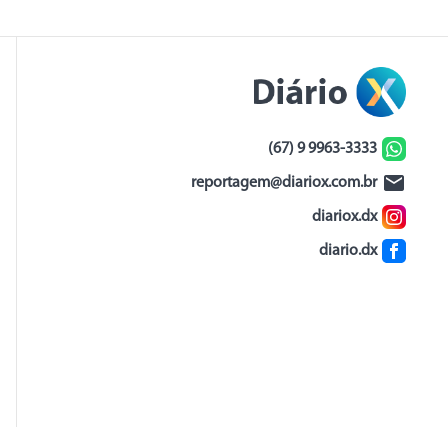
(67) 9 9963-3333
reportagem@diariox.com.br
diariox.dx
diario.dx