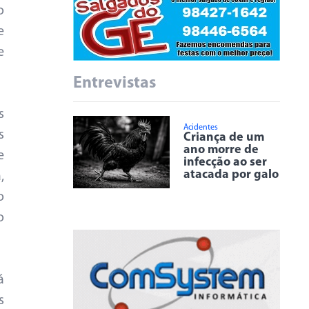
o
e
e
Entrevistas
s
Acidentes
s
Criança de um
ano morre de
e
infecção ao ser
atacada por galo
,
o
o
á
s