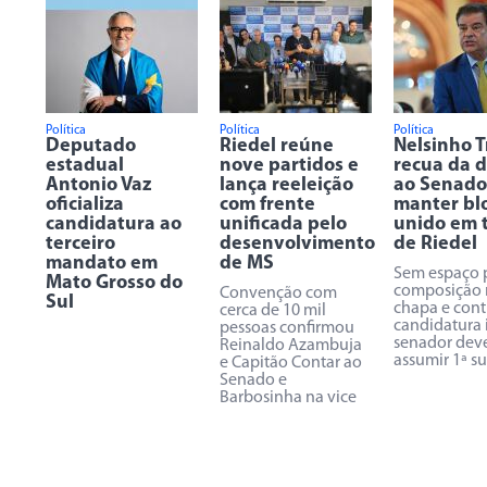
Política
Política
Política
Deputado
Riedel reúne
Nelsinho 
estadual
nove partidos e
recua da 
Antonio Vaz
lança reeleição
ao Senado
oficializa
com frente
manter bl
candidatura ao
unificada pelo
unido em 
terceiro
desenvolvimento
de Riedel
mandato em
de MS
Sem espaço 
Mato Grosso do
composição 
Convenção com
Sul
chapa e cont
cerca de 10 mil
candidatura 
pessoas confirmou
senador dev
Reinaldo Azambuja
assumir 1ª s
e Capitão Contar ao
Senado e
Barbosinha na vice