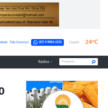
24ºC
cidade
Fale Conosco
(67) 9 9963-3333
Coxim
Rádios
0