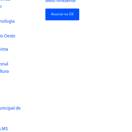
Meio Ambiente
r
Anuncie no DX
cnologia
do Oeste
inta
ional
ltura
unicipal de
s MS