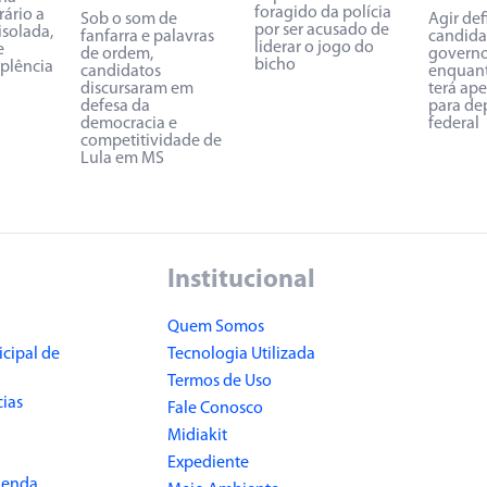
foragido da polícia
rário a
Sob o som de
Agir def
por ser acusado de
isolada,
fanfarra e palavras
candida
liderar o jogo do
e
de ordem,
governo
bicho
uplência
candidatos
enquant
discursaram em
terá ap
defesa da
para de
democracia e
federal
competitividade de
Lula em MS
Institucional
Quem Somos
cipal de
Tecnologia Utilizada
Termos de Uso
cias
Fale Conosco
Midiakit
Expediente
Renda