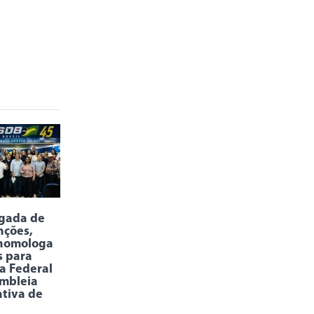
rgada de
nções,
homologa
s para
a Federal
mbleia
ativa de