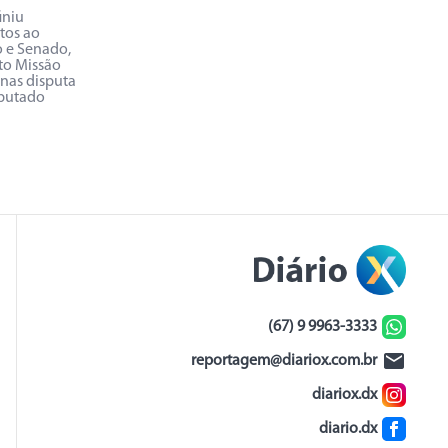
iniu
tos ao
 e Senado,
o Missão
enas disputa
putado
(67) 9 9963-3333
reportagem@diariox.com.br
diariox.dx
diario.dx