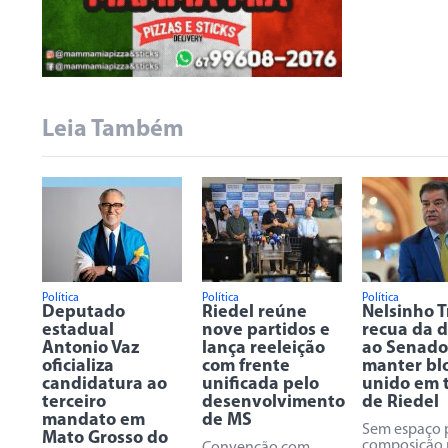
Leia Também
Política
Política
Política
Deputado
Riedel reúne
Nelsinho 
estadual
nove partidos e
recua da 
Antonio Vaz
lança reeleição
ao Senado
oficializa
com frente
manter bl
candidatura ao
unificada pelo
unido em 
terceiro
desenvolvimento
de Riedel
mandato em
de MS
Sem espaço 
Mato Grosso do
composição 