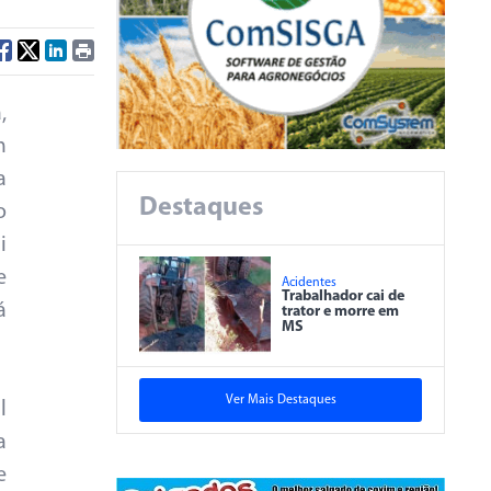
,
m
a
Destaques
o
i
e
Acidentes
Trabalhador cai de
á
trator e morre em
MS
Ver Mais Destaques
l
a
e