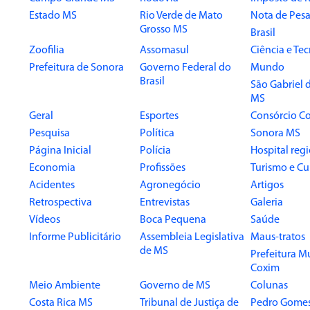
Estado MS
Rio Verde de Mato
Nota de Pesa
Grosso MS
Brasil
Zoofilia
Assomasul
Ciência e Te
Prefeitura de Sonora
Governo Federal do
Mundo
Brasil
São Gabriel 
MS
Geral
Esportes
Consórcio Co
Pesquisa
Política
Sonora MS
Página Inicial
Polícia
Hospital reg
Economia
Profissões
Turismo e Cu
Acidentes
Agronegócio
Artigos
Retrospectiva
Entrevistas
Galeria
Vídeos
Boca Pequena
Saúde
Informe Publicitário
Assembleia Legislativa
Maus-tratos
de MS
Prefeitura M
Coxim
Meio Ambiente
Governo de MS
Colunas
Costa Rica MS
Tribunal de Justiça de
Pedro Gome