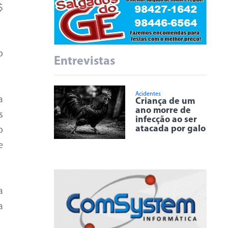
$
o
Entrevistas
Acidentes
a
Criança de um
ano morre de
s
infecção ao ser
atacada por galo
o
e
a
a