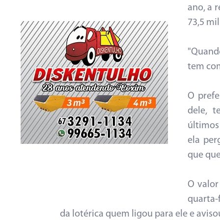
ano, a 
73,5 mi
"Quando
tem com
O prefe
dele, t
últimos
ela per
que quer
O valor
quarta-
da lotérica quem ligou para ele e avis