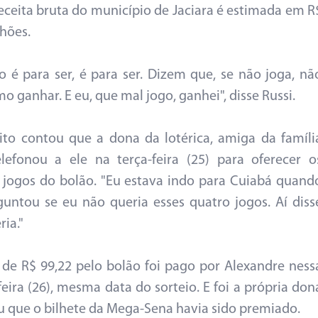
receita bruta do município de Jaciara é estimada em R
lhões.
 é para ser, é para ser. Dizem que, se não joga, nã
o ganhar. E eu, que mal jogo, ganhei", disse Russi.
ito contou que a dona da lotérica, amiga da famíli
elefonou a ele na terça-feira (25) para oferecer o
 jogos do bolão. "Eu estava indo para Cuiabá quand
guntou se eu não queria esses quatro jogos. Aí diss
ia."
 de R$ 99,22 pelo bolão foi pago por Alexandre ness
feira (26), mesma data do sorteio. E foi a própria don
ou que o bilhete da Mega-Sena havia sido premiado.