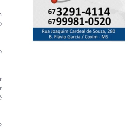
m
o
o
r
r
é
2