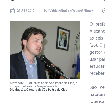
27 ABR
2017
Por
Valdeir Simão e Youssef Nimer
O pref
Alexand
as seis
(26). O
gestor 
usar pa
estuda
receber
Alexandre Russi, prefeito de São Pedro da Cipa, é
um ganhadores da Mega-Sena -
Foto:
São Pe
Divulgação/Câmara de São Pedro da Cipa-
habitan
lotéric