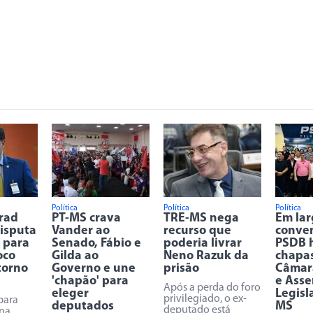
Política
Política
Política
Trad
PT-MS crava
TRE-MS nega
Em la
disputa
Vander ao
recurso que
conve
 para
Senado, Fábio e
poderia livrar
PSDB 
oco
Gilda ao
Neno Razuk da
chapa
torno
Governo e une
prisão
Câmar
'chapão' para
e Asse
Após a perda do foro
eleger
Legisl
privilegiado, o ex-
para
deputados
MS
deputado está
na