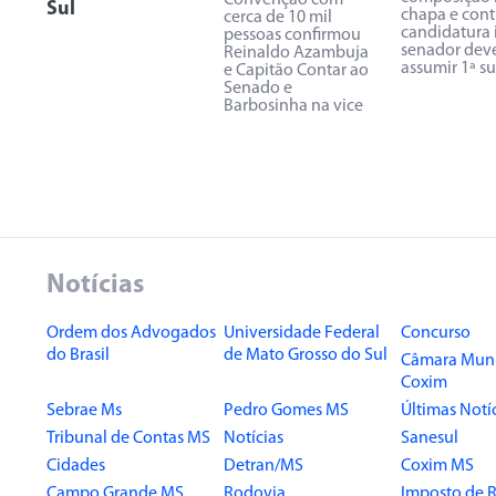
Convenção com
Sul
chapa e cont
cerca de 10 mil
candidatura 
pessoas confirmou
senador dev
Reinaldo Azambuja
assumir 1ª s
e Capitão Contar ao
Senado e
Barbosinha na vice
Notícias
Ordem dos Advogados
Universidade Federal
Concurso
do Brasil
de Mato Grosso do Sul
Câmara Muni
Coxim
Sebrae Ms
Pedro Gomes MS
Últimas Notí
Tribunal de Contas MS
Notícias
Sanesul
Cidades
Detran/MS
Coxim MS
Campo Grande MS
Rodovia
Imposto de 