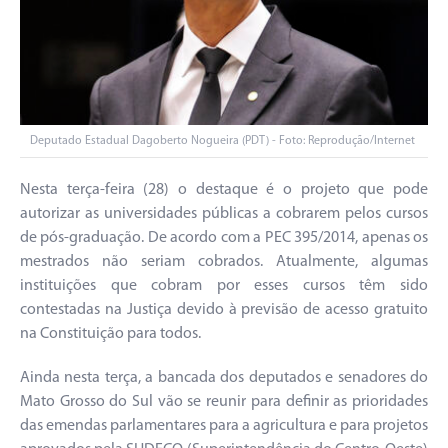
Deputado Estadual Dagoberto Nogueira (PDT) - Foto: Reprodução/Internet
Nesta terça-feira (28) o destaque é o projeto que pode
autorizar as universidades públicas a cobrarem pelos cursos
de pós-graduação. De acordo com a PEC 395/2014, apenas os
mestrados não seriam cobrados. Atualmente, algumas
instituições que cobram por esses cursos têm sido
contestadas na Justiça devido à previsão de acesso gratuito
na Constituição para todos.
Ainda nesta terça, a bancada dos deputados e senadores do
Mato Grosso do Sul vão se reunir para definir as prioridades
das emendas parlamentares para a agricultura e para projetos