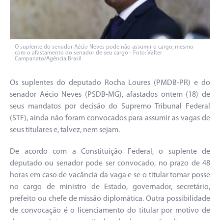
O suplente do senador Aécio Neves pode não assumir o cargo, mesmo
com o afastamento do senador de seu cargo - Foto: Valter
Campanato/Agência Brasil
Os suplentes do deputado Rocha Loures (PMDB-PR) e do
senador Aécio Neves (PSDB-MG), afastados ontem (18) de
seus mandatos por decisão do Supremo Tribunal Federal
(STF), ainda não foram convocados para assumir as vagas de
seus titulares e, talvez, nem sejam.
De acordo com a Constituição Federal, o suplente de
deputado ou senador pode ser convocado, no prazo de 48
horas em caso de vacância da vaga e se o titular tomar posse
no cargo de ministro de Estado, governador, secretário,
prefeito ou chefe de missão diplomática. Outra possibilidade
de convocação é o licenciamento do titular por motivo de