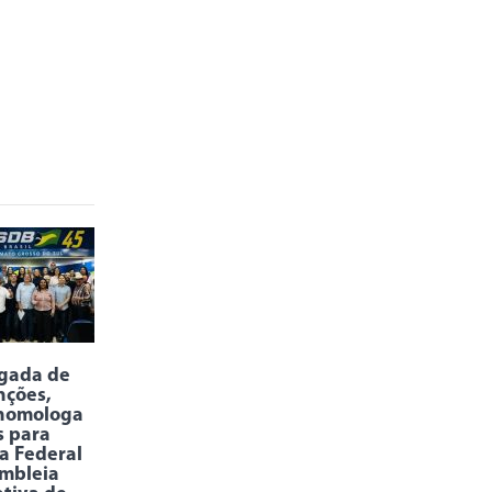
rgada de
nções,
homologa
s para
a Federal
mbleia