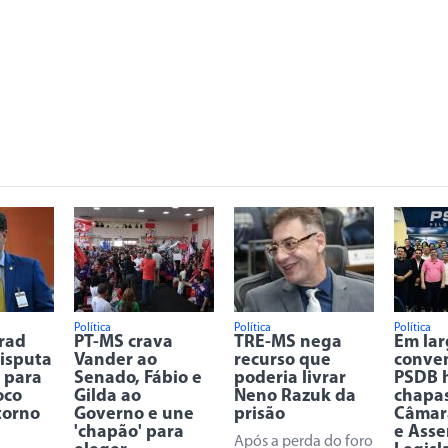
Política
Política
Política
Trad
PT-MS crava
TRE-MS nega
Em la
disputa
Vander ao
recurso que
conve
 para
Senado, Fábio e
poderia livrar
PSDB 
oco
Gilda ao
Neno Razuk da
chapa
torno
Governo e une
prisão
Câmar
'chapão' para
e Asse
Após a perda do foro