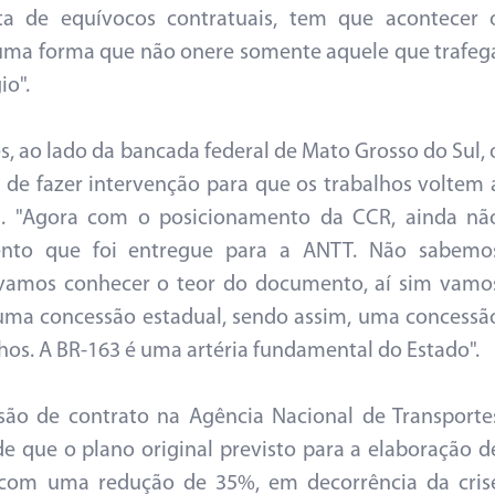
nta de equívocos contratuais, tem que acontecer 
r uma forma que não onere somente aquele que trafeg
io".
, ao lado da bancada federal de Mato Grosso do Sul, 
 de fazer intervenção para que os trabalhos voltem 
el. "Agora com o posicionamento da CCR, ainda nã
to que foi entregue para a ANTT. Não sabemo
 vamos conhecer o teor do documento, aí sim vamo
uma concessão estadual, sendo assim, uma concessã
hos. A BR-163 é uma artéria fundamental do Estado".
são de contrato na Agência Nacional de Transporte
 de que o plano original previsto para a elaboração d
á com uma redução de 35%, em decorrência da cris