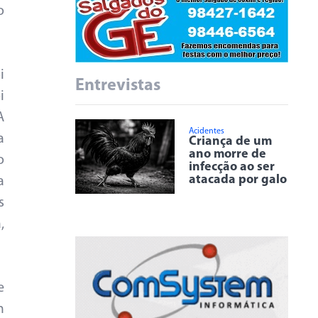
o
i
Entrevistas
i
A
Acidentes
a
Criança de um
ano morre de
o
infecção ao ser
atacada por galo
a
s
,
e
m