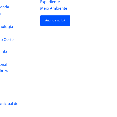
Expediente
Renda
Meio Ambiente
r
Anuncie no DX
cnologia
do Oeste
inta
ional
ltura
unicipal de