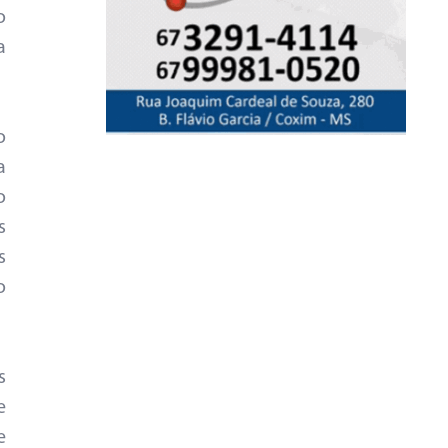
o
a
o
a
o
s
s
o
s
e
e