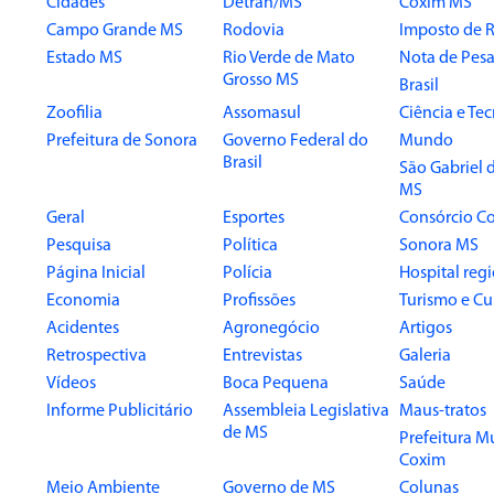
Cidades
Detran/MS
Coxim MS
Campo Grande MS
Rodovia
Imposto de 
Estado MS
Rio Verde de Mato
Nota de Pesa
Grosso MS
Brasil
Zoofilia
Assomasul
Ciência e Te
Prefeitura de Sonora
Governo Federal do
Mundo
Brasil
São Gabriel 
MS
Geral
Esportes
Consórcio Co
Pesquisa
Política
Sonora MS
Página Inicial
Polícia
Hospital reg
Economia
Profissões
Turismo e Cu
Acidentes
Agronegócio
Artigos
Retrospectiva
Entrevistas
Galeria
Vídeos
Boca Pequena
Saúde
Informe Publicitário
Assembleia Legislativa
Maus-tratos
de MS
Prefeitura M
Coxim
Meio Ambiente
Governo de MS
Colunas