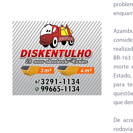
proble
enquant
Azambu
conside
realiza
BR-163 
morte e
Estado,
para te
questõe
que dem
De aco
rodovi