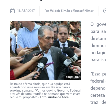
13 ABR
2017
Por
Valdeir Simão e Youssef Nimer
O gove
parali
direta
diminu
pedági
paralis
"Essa p
federal
Reinaldo afirma ainda, que sua equipe está
agendando uma reunião em Brasília para a
depende
próxima semana. "Vamos ouvir o Governo Federal
através de uma reunião na semana que vem e ver
certeza
o que foi proposto". -
Foto: André de Abreu
traz d