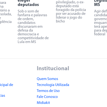
eleger
Legisl
privilegiado, o ex-
para
deputados
MS
deputado está
na
foragido da polícia
rário a
Sob o som de
Agir def
por ser acusado de
isolada,
fanfarra e palavras
candida
liderar o jogo do
e
de ordem,
governo
bicho
uplência
candidatos
enquant
discursaram em
terá ap
defesa da
para de
democracia e
federal
competitividade de
Lula em MS
Institucional
Quem Somos
cipal de
Tecnologia Utilizada
Termos de Uso
cias
Fale Conosco
Midiakit