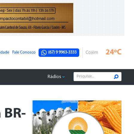
24ºC
cidade
Fale Conosco
(67) 9 9963-3333
Coxim
Rádios
 BR-