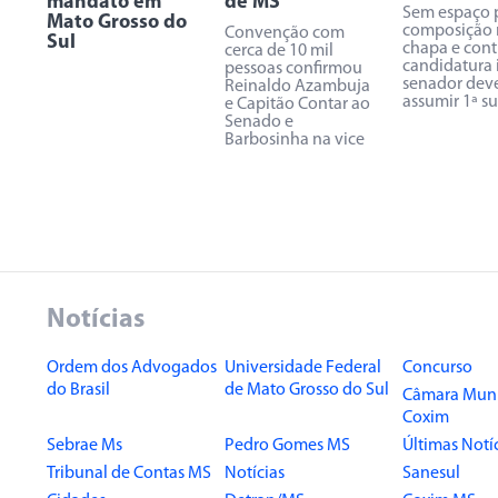
mandato em
de MS
Sem espaço 
Mato Grosso do
composição 
Convenção com
Sul
chapa e cont
cerca de 10 mil
candidatura 
pessoas confirmou
senador dev
Reinaldo Azambuja
assumir 1ª s
e Capitão Contar ao
Senado e
Barbosinha na vice
Notícias
Ordem dos Advogados
Universidade Federal
Concurso
do Brasil
de Mato Grosso do Sul
Câmara Muni
Coxim
Sebrae Ms
Pedro Gomes MS
Últimas Notí
Tribunal de Contas MS
Notícias
Sanesul