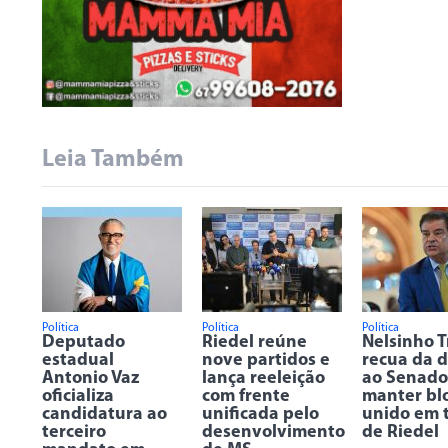
Leia Também
Política
Política
Política
Deputado
Riedel reúne
Nelsinho 
estadual
nove partidos e
recua da 
Antonio Vaz
lança reeleição
ao Senado
oficializa
com frente
manter bl
candidatura ao
unificada pelo
unido em 
terceiro
desenvolvimento
de Riedel