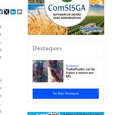
a
a
,
Destaques
o
r
Acidentes
Trabalhador cai de
trator e morre em
MS
o
o
Ver Mais Destaques
m
,
s