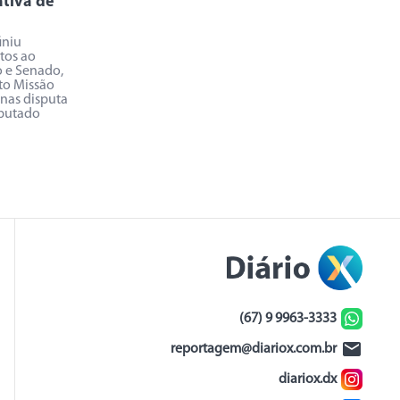
ativa de
iniu
tos ao
 e Senado,
o Missão
enas disputa
putado
(67) 9 9963-3333
reportagem@diariox.com.br
diariox.dx