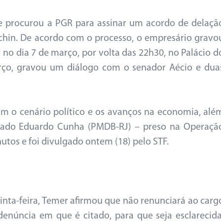
 e procurou a PGR para assinar um acordo de delaçã
chin. De acordo com o processo, o empresário gravo
o dia 7 de março, por volta das 22h30, no Palácio d
rço, gravou um diálogo com o senador Aécio e dua
am o cenário político e os avanços na economia, alé
utado Eduardo Cunha (PMDB-RJ) – preso na Operaçã
utos e foi divulgado ontem (18) pelo STF.
nta-feira, Temer afirmou que não renunciará ao carg
denúncia em que é citado, para que seja esclarecida