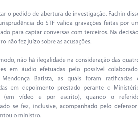
tar o pedido de abertura de investigação, Fachin diss
urisprudência do STF valida gravações feitas por u
gado para captar conversas com terceiros. Na decisão
ro não fez juízo sobre as acusações.
modo, não há ilegalidade na consideração das quatr
ões em áudio efetuadas pelo possível colaborado
y Mendonça Batista, as quais foram ratificadas 
adas em depoimento prestado perante o Ministéri
o (em vídeo e por escrito), quando o referid
sado se fez, inclusive, acompanhado pelo defensor”
tou o ministro.