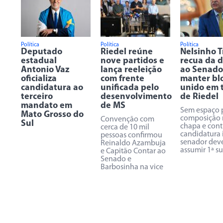
Política
Política
Política
Deputado
Riedel reúne
Nelsinho 
estadual
nove partidos e
recua da 
Antonio Vaz
lança reeleição
ao Senado
oficializa
com frente
manter bl
candidatura ao
unificada pelo
unido em 
terceiro
desenvolvimento
de Riedel
mandato em
de MS
Sem espaço 
Mato Grosso do
composição 
Convenção com
Sul
chapa e cont
cerca de 10 mil
candidatura 
pessoas confirmou
senador dev
Reinaldo Azambuja
assumir 1ª s
e Capitão Contar ao
Senado e
Barbosinha na vice