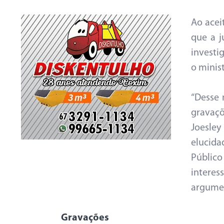
Ao acei
que a j
investi
o minist
“Desse 
gravaç
Joesle
elucid
Públic
interes
argumen
Gravações