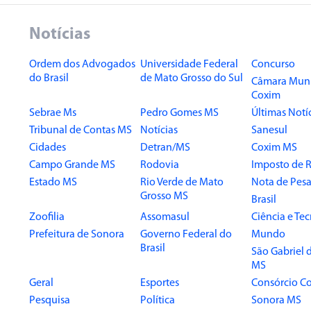
Notícias
Ordem dos Advogados
Universidade Federal
Concurso
do Brasil
de Mato Grosso do Sul
Câmara Muni
Coxim
Sebrae Ms
Pedro Gomes MS
Últimas Notí
Tribunal de Contas MS
Notícias
Sanesul
Cidades
Detran/MS
Coxim MS
Campo Grande MS
Rodovia
Imposto de 
Estado MS
Rio Verde de Mato
Nota de Pesa
Grosso MS
Brasil
Zoofilia
Assomasul
Ciência e Te
Prefeitura de Sonora
Governo Federal do
Mundo
Brasil
São Gabriel 
MS
Geral
Esportes
Consórcio Co
Pesquisa
Política
Sonora MS