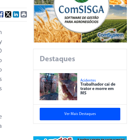
n
y
O
Destaques
o
o
s
Acidentes
Trabalhador cai de
s
trator e morre em
MS
Ver Mais Destaques
e
a