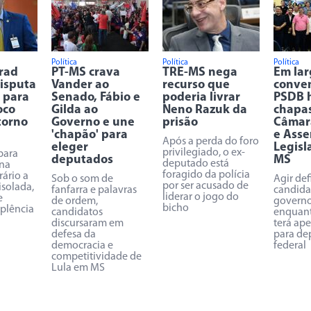
Política
Política
Política
Trad
PT-MS crava
TRE-MS nega
Em la
disputa
Vander ao
recurso que
conve
 para
Senado, Fábio e
poderia livrar
PSDB 
oco
Gilda ao
Neno Razuk da
chapa
torno
Governo e une
prisão
Câmar
'chapão' para
e Asse
Após a perda do foro
eleger
Legisl
privilegiado, o ex-
para
deputados
MS
deputado está
na
foragido da polícia
rário a
Sob o som de
Agir def
por ser acusado de
isolada,
fanfarra e palavras
candida
liderar o jogo do
e
de ordem,
governo
bicho
uplência
candidatos
enquant
discursaram em
terá ap
defesa da
para de
democracia e
federal
competitividade de
Lula em MS