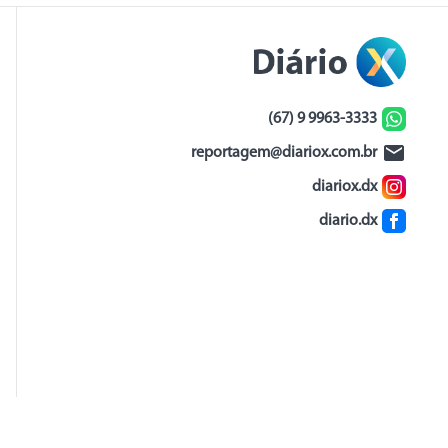
(67) 9 9963-3333
reportagem@diariox.com.br
diariox.dx
diario.dx