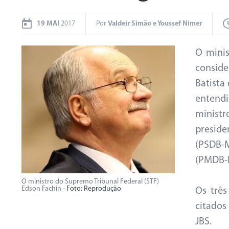
19 MAI
2017
Por
Valdeir Simão e Youssef Nimer
O minis
conside
Batista
entend
minist
presid
(PSDB-
(PMDB-
O ministro do Supremo Tribunal Federal (STF)
Edson Fachin -
Foto: Reprodução
Os trê
citado
JBS.