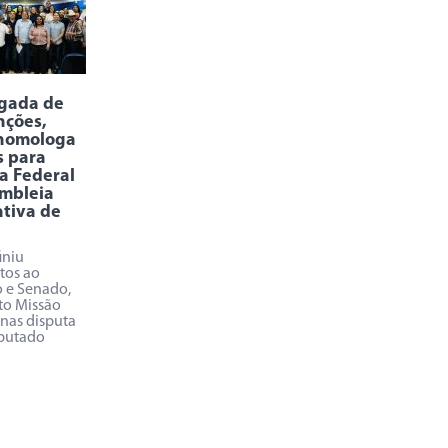
rgada de
nções,
homologa
s para
a Federal
mbleia
ativa de
iniu
tos ao
 e Senado,
o Missão
enas disputa
putado