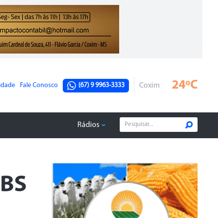
24ºC
cidade
Fale Conosco
(67) 9 9963-3333
Coxim
Rádios
JBS