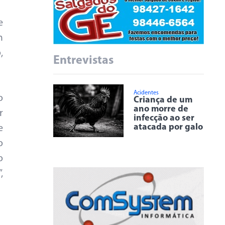
e
m
,
Entrevistas
Acidentes
o
Criança de um
ano morre de
r
infecção ao ser
atacada por galo
e
o
o
,