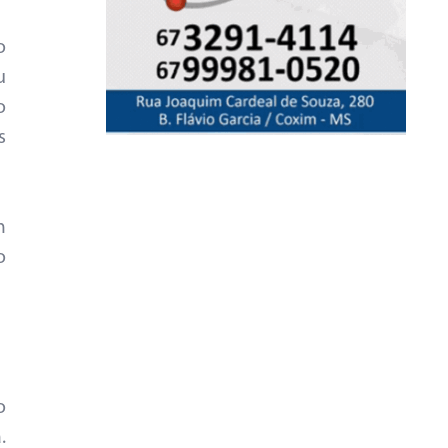
o
u
o
s
m
o
o
.