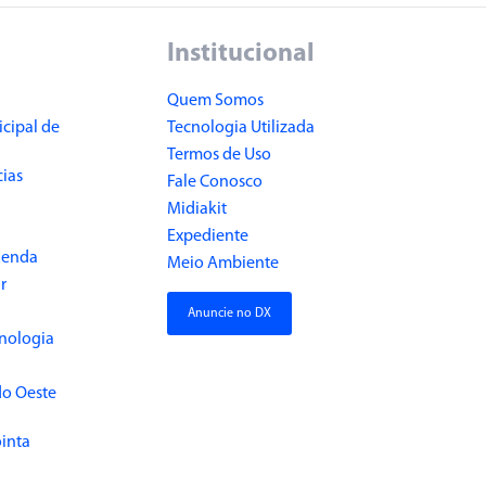
Institucional
Quem Somos
cipal de
Tecnologia Utilizada
Termos de Uso
cias
Fale Conosco
Midiakit
Expediente
Renda
Meio Ambiente
r
Anuncie no DX
cnologia
do Oeste
inta