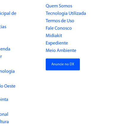
Quem Somos
cipal de
Tecnologia Utilizada
Termos de Uso
cias
Fale Conosco
Midiakit
Expediente
Renda
Meio Ambiente
r
Anuncie no DX
cnologia
do Oeste
inta
ional
ltura