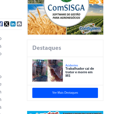
o
s
Destaques
o
Acidentes
Trabalhador cai de
trator e morre em
MS
o
e
m
Ver Mais Destaques
m
s