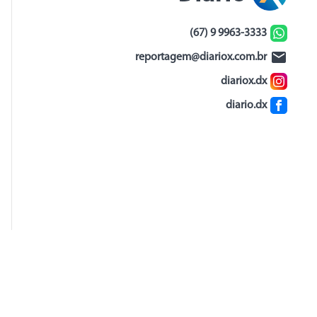
(67) 9 9963-3333
reportagem@diariox.com.br
diariox.dx
diario.dx