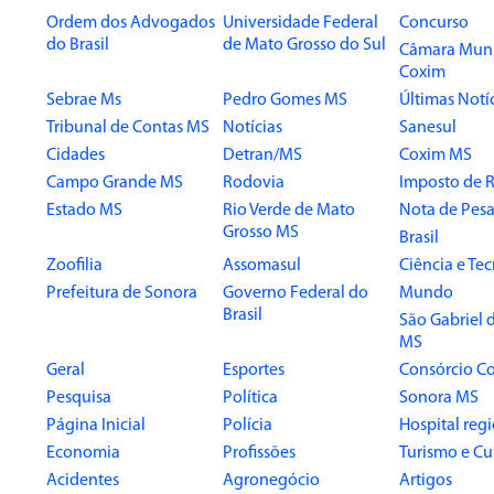
Ordem dos Advogados
Universidade Federal
Concurso
do Brasil
de Mato Grosso do Sul
Câmara Muni
Coxim
Sebrae Ms
Pedro Gomes MS
Últimas Notí
Tribunal de Contas MS
Notícias
Sanesul
Cidades
Detran/MS
Coxim MS
Campo Grande MS
Rodovia
Imposto de 
Estado MS
Rio Verde de Mato
Nota de Pesa
Grosso MS
Brasil
Zoofilia
Assomasul
Ciência e Te
Prefeitura de Sonora
Governo Federal do
Mundo
Brasil
São Gabriel 
MS
Geral
Esportes
Consórcio Co
Pesquisa
Política
Sonora MS
Página Inicial
Polícia
Hospital reg
Economia
Profissões
Turismo e Cu
Acidentes
Agronegócio
Artigos