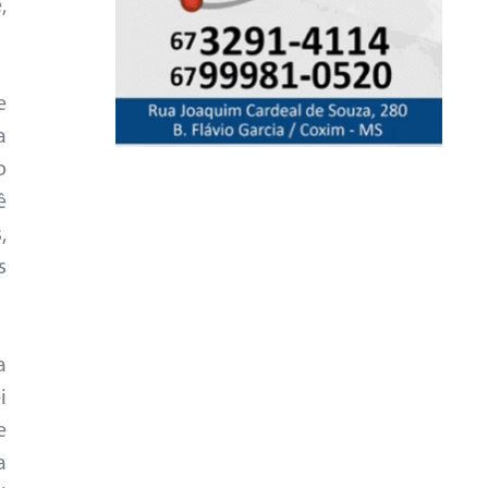
,
e
a
o
ê
,
s
a
i
e
a