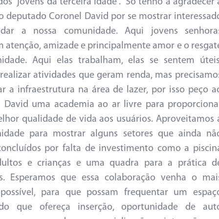
 dos “jovens da terceira idade”. “Só tenho a agradecer 
o deputado Coronel David por se mostrar interessad
dar a nossa comunidade. Aqui jovens senhora
 atenção, amizade e principalmente amor e o resgat
idade. Aqui elas trabalham, elas se sentem úteis
ealizar atividades que geram renda, mas precisamo
r a infraestrutura na área de lazer, por isso peço a
 David uma academia ao ar livre para proporciona
hor qualidade de vida aos usuários. Aproveitamos 
nidade para mostrar alguns setores que ainda nã
oncluídos por falta de investimento como a piscin
dultos e crianças e uma quadra para a prática d
es. Esperamos que essa colaboração venha o mai
 possível, para que possam frequentar um espaç
do que ofereça inserção, oportunidade de aut