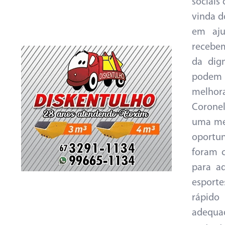
sociais
vinda d
em aju
recebem
da dign
podem r
melhora
Coronel
uma mel
oportu
foram c
para a
esport
rápido
adequa