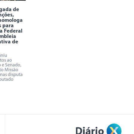
rgada de
nções,
homologa
s para
a Federal
mbleia
ativa de
iniu
tos ao
 e Senado,
o Missão
enas disputa
putado