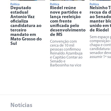
Política
Política
Política
Deputado
Riedel reúne
Nelsinho 
estadual
nove partidos e
recua da 
Antonio Vaz
lança reeleição
ao Senado
oficializa
com frente
manter bl
candidatura ao
unificada pelo
unido em 
terceiro
desenvolvimento
de Riedel
mandato em
de MS
Sem espaço 
Mato Grosso do
composição 
Convenção com
Sul
chapa e cont
cerca de 10 mil
candidatura 
pessoas confirmou
senador dev
Reinaldo Azambuja
assumir 1ª s
e Capitão Contar ao
Senado e
Barbosinha na vice
Notícias