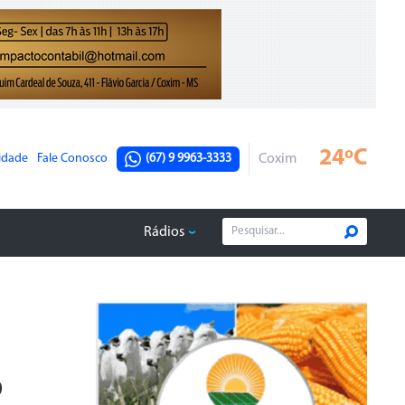
24ºC
cidade
Fale Conosco
(67) 9 9963-3333
Coxim
Rádios
o