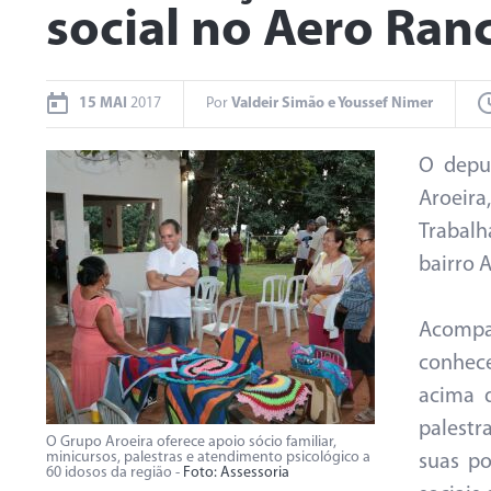
social no Aero Ran
15 MAI
2017
Por
Valdeir Simão e Youssef Nimer
O depu
Aroeira
Trabalh
bairro 
Acompan
conhece
acima 
palestr
O Grupo Aroeira oferece apoio sócio familiar,
minicursos, palestras e atendimento psicológico a
suas po
60 idosos da região -
Foto: Assessoria