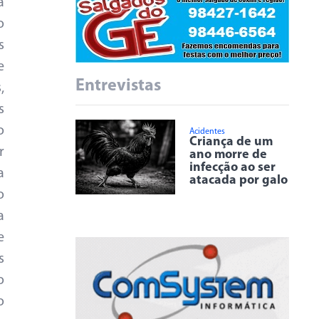
a
o
s
e
Entrevistas
,
s
o
Acidentes
Criança de um
r
ano morre de
infecção ao ser
a
atacada por galo
o
a
e
s
o
o