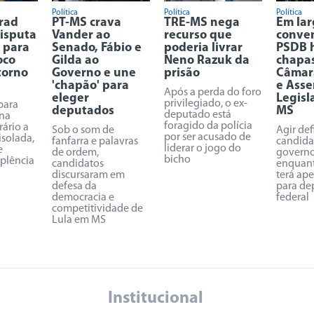
Política
Política
Política
Trad
PT-MS crava
TRE-MS nega
Em la
disputa
Vander ao
recurso que
conve
 para
Senado, Fábio e
poderia livrar
PSDB 
oco
Gilda ao
Neno Razuk da
chapa
torno
Governo e une
prisão
Câmar
'chapão' para
e Asse
Após a perda do foro
eleger
Legisl
privilegiado, o ex-
para
deputados
MS
deputado está
na
foragido da polícia
rário a
Sob o som de
Agir def
por ser acusado de
isolada,
fanfarra e palavras
candida
liderar o jogo do
e
de ordem,
governo
bicho
uplência
candidatos
enquant
discursaram em
terá ap
defesa da
para de
democracia e
federal
competitividade de
Lula em MS
Institucional