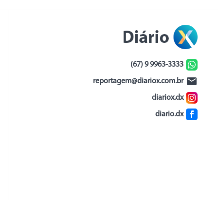
(67) 9 9963-3333
reportagem@diariox.com.br
diariox.dx
diario.dx