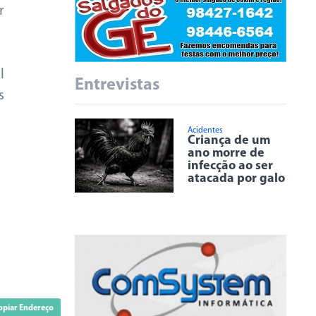
r
l
Entrevistas
s
Acidentes
Criança de um
ano morre de
infecção ao ser
atacada por galo
opiar Endereço