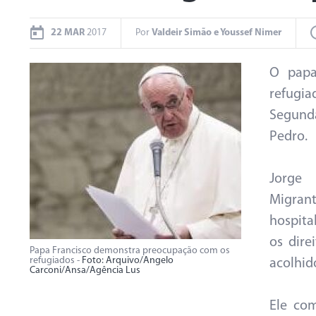
22 MAR
2017
Por
Valdeir Simão e Youssef Nimer
O papa
refugi
Segund
Pedro.
Jorge 
Migran
hospita
os dire
Papa Francisco demonstra preocupação com os
refugiados -
Foto: Arquivo/Angelo
acolhido
Carconi/Ansa/Agência Lus
Ele co