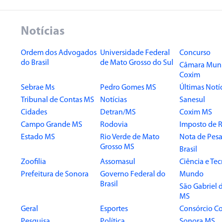
Notícias
Ordem dos Advogados
Universidade Federal
Concurso
do Brasil
de Mato Grosso do Sul
Câmara Muni
Coxim
Sebrae Ms
Pedro Gomes MS
Últimas Notí
Tribunal de Contas MS
Notícias
Sanesul
Cidades
Detran/MS
Coxim MS
Campo Grande MS
Rodovia
Imposto de 
Estado MS
Rio Verde de Mato
Nota de Pesa
Grosso MS
Brasil
Zoofilia
Assomasul
Ciência e Te
Prefeitura de Sonora
Governo Federal do
Mundo
Brasil
São Gabriel 
MS
Geral
Esportes
Consórcio Co
Pesquisa
Política
Sonora MS