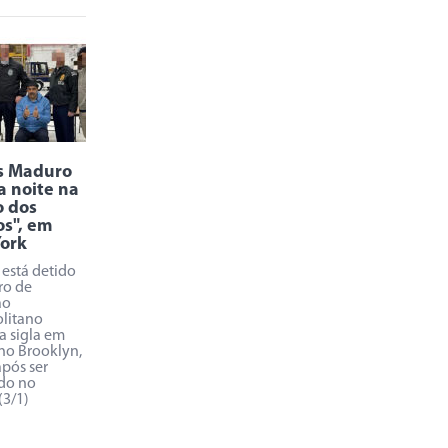
s Maduro
a noite na
o dos
s", em
ork
está detido
ro de
ão
litano
a sigla em
 no Brooklyn,
após ser
do no
(3/1)