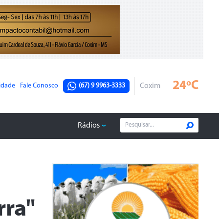
24ºC
cidade
Fale Conosco
(67) 9 9963-3333
Coxim
Rádios
rra"