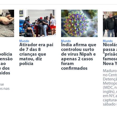
Mundo
Mundo
Mundo
Atirador era pai
Índia afirma que
Nicolá
de 7 das 8
controlou surto
passa 
olícia
crianças que
de vírus Nipah e
"prisã
tensão
matou, diz
apenas 2 casos
famoso
 ao
polícia
foram
Nova Y
e dos
confirmados
Maduro 
nidos
no Cent
Detenç
Metropo
-se
(MDC, n
os nas
inglês),
em NY, 
captura
sábado 