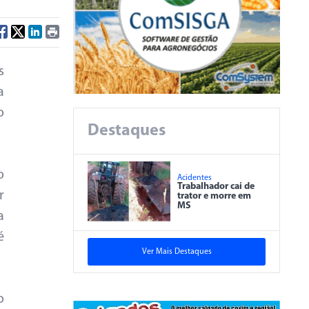
s
a
o
Destaques
o
Acidentes
Trabalhador cai de
r
trator e morre em
MS
a
é
Ver Mais Destaques
o