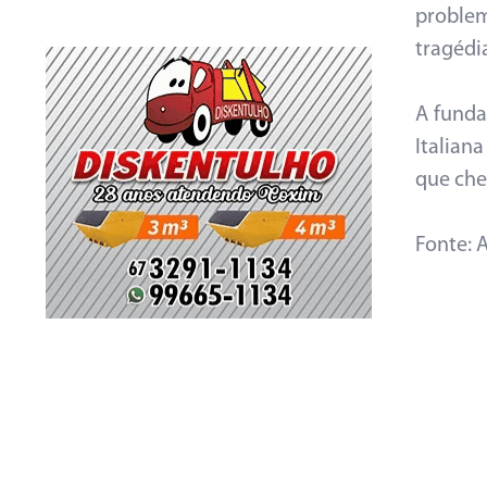
proble
tragédi
A funda
Italian
que che
Fonte: 