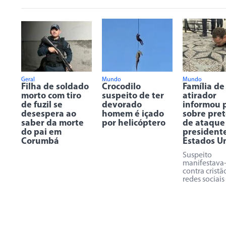
Geral
Mundo
Mundo
Filha de soldado
Crocodilo
Família de
morto com tiro
suspeito de ter
atirador
de fuzil se
devorado
informou p
desespera ao
homem é içado
sobre pre
saber da morte
por helicóptero
de ataque
do pai em
president
Corumbá
Estados U
Suspeito
manifestava
contra cristã
redes sociais