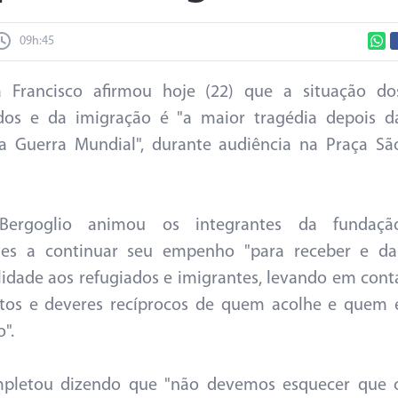
09h:45
 Francisco afirmou hoje (22) que a situação do
ados e da imigração é "a maior tragédia depois d
a Guerra Mundial", durante audiência na Praça Sã
Bergoglio animou os integrantes da fundaçã
tes a continuar seu empenho "para receber e da
lidade aos refugiados e imigrantes, levando em cont
itos e deveres recíprocos de quem acolhe e quem 
".
mpletou dizendo que "não devemos esquecer que 