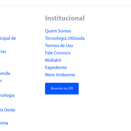
Institucional
Quem Somos
cipal de
Tecnologia Utilizada
Termos de Uso
cias
Fale Conosco
Midiakit
Expediente
Renda
Meio Ambiente
r
Anuncie no DX
cnologia
do Oeste
inta