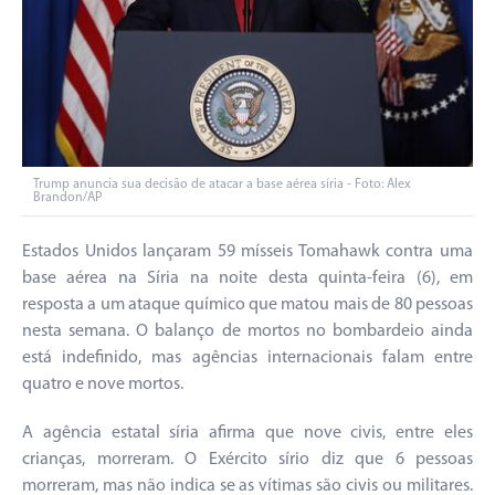
Trump anuncia sua decisão de atacar a base aérea síria - Foto: Alex
Brandon/AP
Estados Unidos lançaram 59 mísseis Tomahawk contra uma
base aérea na Síria na noite desta quinta-feira (6), em
resposta a um ataque químico que matou mais de 80 pessoas
nesta semana. O balanço de mortos no bombardeio ainda
está indefinido, mas agências internacionais falam entre
quatro e nove mortos.
A agência estatal síria afirma que nove civis, entre eles
crianças, morreram. O Exército sírio diz que 6 pessoas
morreram, mas não indica se as vítimas são civis ou militares.