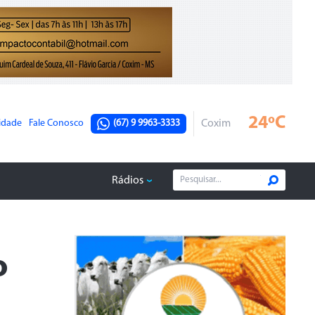
24ºC
cidade
Fale Conosco
(67) 9 9963-3333
Coxim
Rádios
o