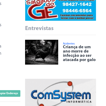
s
s
Entrevistas
Acidentes
a
Criança de um
ano morre de
m
infecção ao ser
atacada por galo
opiar Endereço