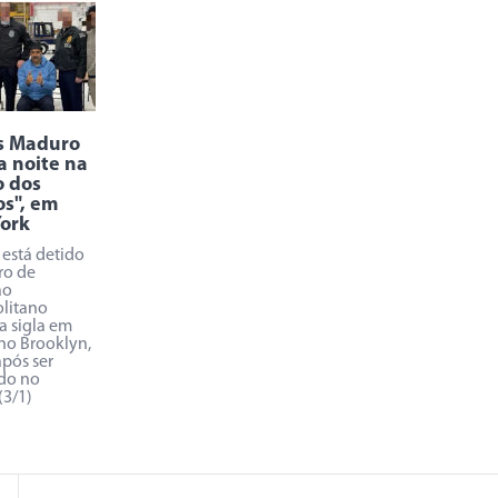
s Maduro
a noite na
o dos
s", em
ork
está detido
ro de
ão
litano
a sigla em
 no Brooklyn,
após ser
do no
(3/1)