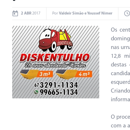
2 ABR
2017
Por
Valdeir Simão e Youssef Nimer
Os cent
domingo
nas urn
12,8 m
destas 
candid
esquer
Criand
informa
O proce
com a a