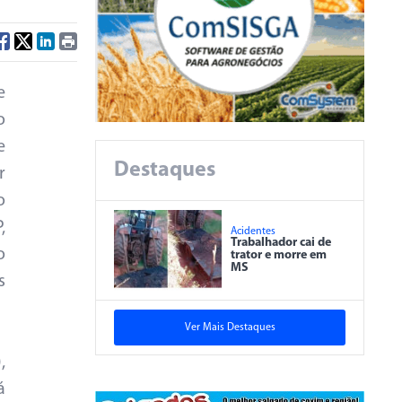
e
o
e
Destaques
r
o
,
Acidentes
Trabalhador cai de
o
trator e morre em
MS
s
Ver Mais Destaques
,
á