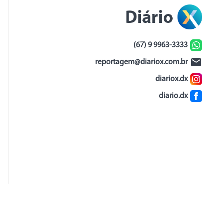
(67) 9 9963-3333
reportagem@diariox.com.br
diariox.dx
diario.dx