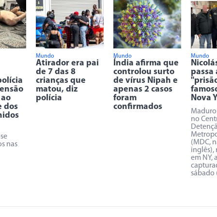
Mundo
Mundo
Mundo
Atirador era pai
Índia afirma que
Nicolá
de 7 das 8
controlou surto
passa 
olícia
crianças que
de vírus Nipah e
"prisã
tensão
matou, diz
apenas 2 casos
famoso
 ao
polícia
foram
Nova Y
e dos
confirmados
Maduro 
nidos
no Cent
Detenç
Metropo
-se
(MDC, n
os nas
inglês),
em NY, 
captura
sábado 