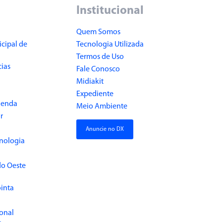
Institucional
Quem Somos
cipal de
Tecnologia Utilizada
Termos de Uso
cias
Fale Conosco
Midiakit
Expediente
Renda
Meio Ambiente
r
Anuncie no DX
cnologia
do Oeste
inta
ional