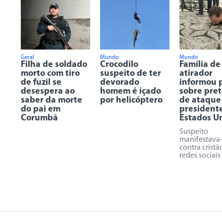
Geral
Mundo
Mundo
Filha de soldado
Crocodilo
Família de
morto com tiro
suspeito de ter
atirador
de fuzil se
devorado
informou p
desespera ao
homem é içado
sobre pre
saber da morte
por helicóptero
de ataque
do pai em
president
Corumbá
Estados U
Suspeito
manifestava
contra cristã
redes sociais