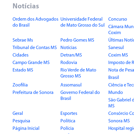
Notícias
Ordem dos Advogados
Universidade Federal
Concurso
do Brasil
de Mato Grosso do Sul
Câmara Muni
Coxim
Sebrae Ms
Pedro Gomes MS
Últimas Notí
Tribunal de Contas MS
Notícias
Sanesul
Cidades
Detran/MS
Coxim MS
Campo Grande MS
Rodovia
Imposto de 
Estado MS
Rio Verde de Mato
Nota de Pesa
Grosso MS
Brasil
Zoofilia
Assomasul
Ciência e Te
Prefeitura de Sonora
Governo Federal do
Mundo
Brasil
São Gabriel 
MS
Geral
Esportes
Consórcio Co
Pesquisa
Política
Sonora MS
Página Inicial
Polícia
Hospital reg