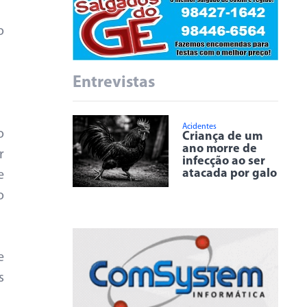
o
Entrevistas
Acidentes
o
Criança de um
ano morre de
r
infecção ao ser
atacada por galo
e
o
e
s