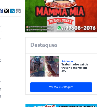
,
e
e
Destaques
o
Acidentes
Trabalhador cai de
trator e morre em
MS
o
Ver Mais Destaques
a
a