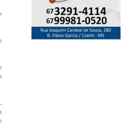
m
o
o
s
,
a
o