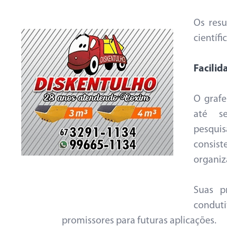
Os resu
científ
Facilid
O grafe
até se
pesquis
consis
organiz
Suas p
condut
promissores para futuras aplicações.