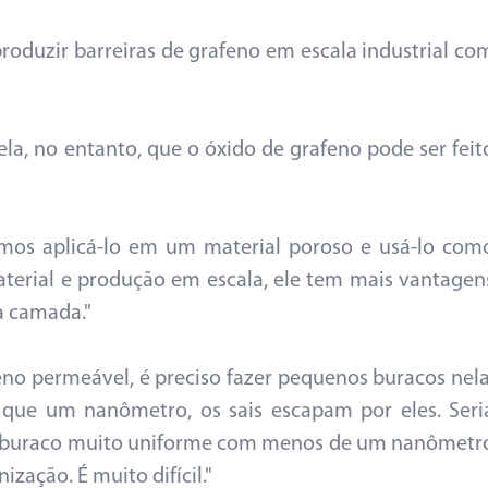
produzir barreiras de grafeno em escala industrial co
vela, no entanto, que o óxido de grafeno pode ser feit
mos aplicá-lo em um material poroso e usá-lo com
erial e produção em escala, ele tem mais vantagen
a camada."
no permeável, é preciso fazer pequenos buracos nela
que um nanômetro, os sais escapam por eles. Seri
 buraco muito uniforme com menos de um nanômetr
ização. É muito difícil."