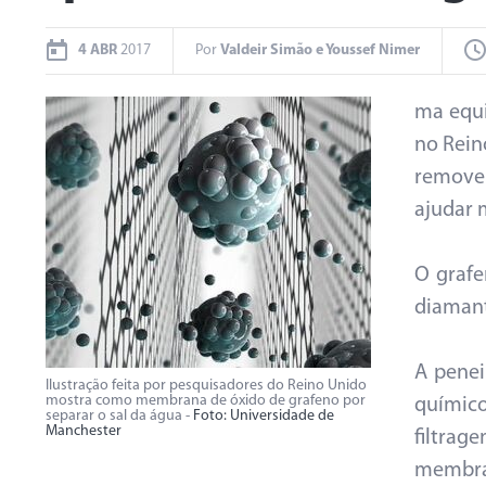
4 ABR
2017
Por
Valdeir Simão e Youssef Nimer
ma equi
no Rein
remover
ajudar 
O grafe
diamante
A penei
Ilustração feita por pesquisadores do Reino Unido
mostra como membrana de óxido de grafeno por
químico
separar o sal da água -
Foto: Universidade de
Manchester
filtrag
membran