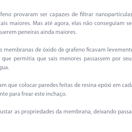
eno provaram ser capazes de filtrar nanopartículas
stais maiores. Mas até agora, elas não conseguiam se
equerem peneiras ainda maiores.
as membranas de óxido de grafeno ficavam levement
 que permitia que sais menores passassem por seu
gua.
am que colocar paredes feitas de resina epóxi em cad
te para frear este inchaço.
ajustar as propriedades da membrana, deixando passa