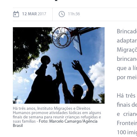
12 MAR
2017
11h:36
Brincad
adapta
Migraç
brinca
que a l
por meio
Há três
finais 
Há três anos, Instituto Migrações e Direitos
Humanos promove atividades lúdicas em alguns
e cria
finais de semana para reunir crianças refugidas e
suas famílias -
Foto: Marcelo Camargo/Agência
Frontei
Brasil
100 imi