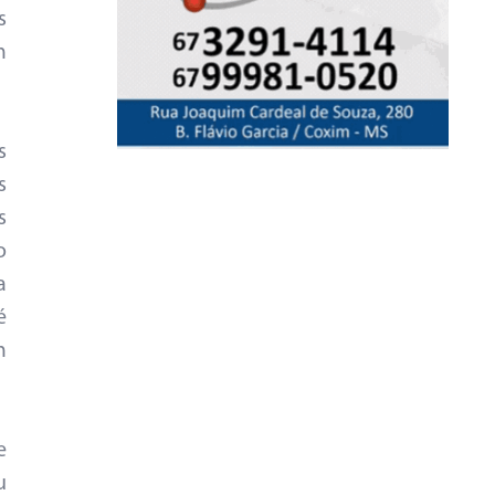
s
m
s
s
s
o
a
é
m
e
u