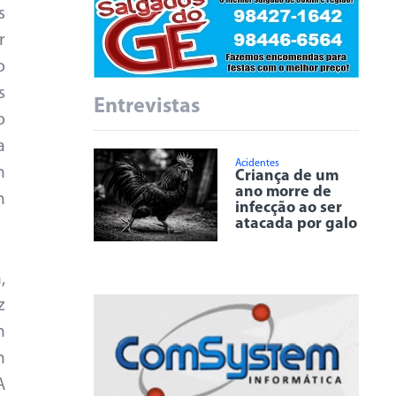
s
r
o
s
Entrevistas
o
a
Acidentes
m
Criança de um
ano morre de
m
infecção ao ser
atacada por galo
,
z
m
m
A