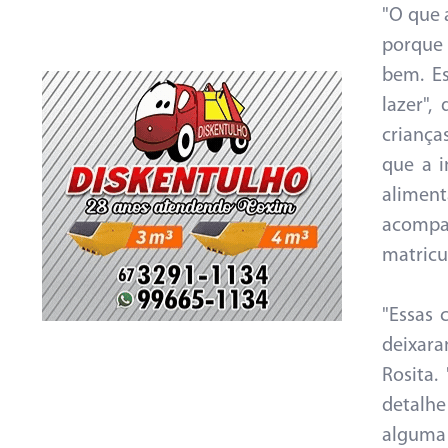
"O que 
porque 
bem. Es
lazer",
criança
que a i
alimen
acompa
matricu
"Essas 
deixara
Rosita.
detalh
alguma