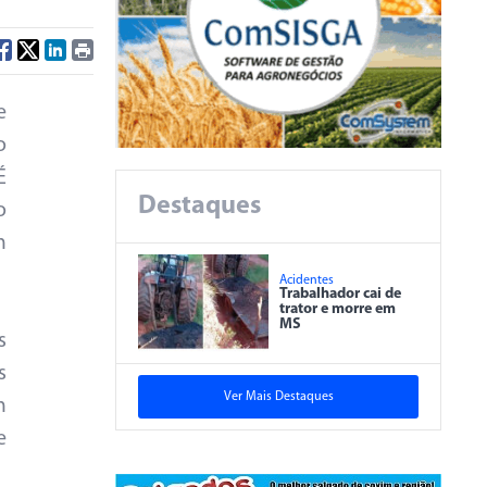
e
o
É
Destaques
o
m
Acidentes
Trabalhador cai de
trator e morre em
MS
s
s
Ver Mais Destaques
m
e