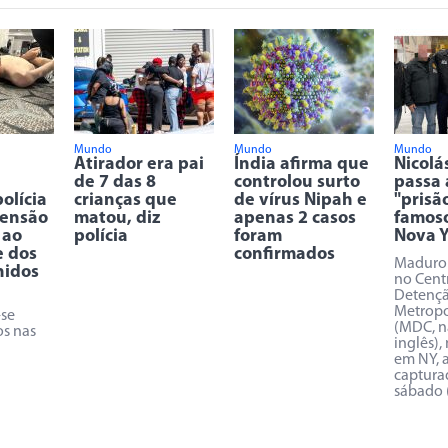
Mundo
Mundo
Mundo
Atirador era pai
Índia afirma que
Nicolá
de 7 das 8
controlou surto
passa 
olícia
crianças que
de vírus Nipah e
"prisã
tensão
matou, diz
apenas 2 casos
famoso
 ao
polícia
foram
Nova Y
e dos
confirmados
Maduro 
nidos
no Cent
Detenç
Metropo
-se
(MDC, n
os nas
inglês),
em NY, 
captura
sábado 