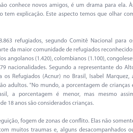
não conhece novos amigos, é um drama para ela. À
 tem explicação. Este aspecto temos que olhar co
a 8.863 refugiados, segundo Comitê Nacional para o
parte da maior comunidade de refugiados reconhecido
dos angolanos (1.420), colombianos (1.100), congolese
o 79 nacionalidades. Segundo a representante do Alt
 os Refugiados (Acnur) no Brasil, Isabel Marquez, 
 são adultos. "No mundo, a porcentagem de crianças 
asil, a porcentagem é menor, mas mesmo assi
 de 18 anos são considerados crianças.
eguição, fogem de zonas de conflito. Elas não soment
om muitos traumas e, alguns desacompanhados o