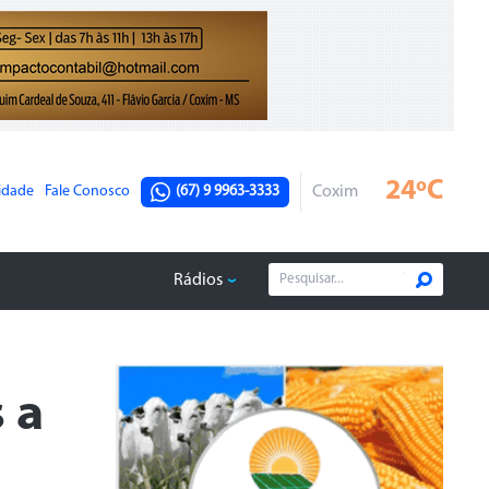
24ºC
cidade
Fale Conosco
(67) 9 9963-3333
Coxim
Rádios
 a