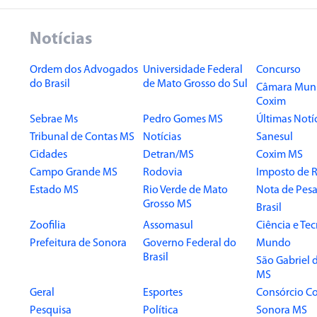
Notícias
Ordem dos Advogados
Universidade Federal
Concurso
do Brasil
de Mato Grosso do Sul
Câmara Muni
Coxim
Sebrae Ms
Pedro Gomes MS
Últimas Notí
Tribunal de Contas MS
Notícias
Sanesul
Cidades
Detran/MS
Coxim MS
Campo Grande MS
Rodovia
Imposto de 
Estado MS
Rio Verde de Mato
Nota de Pesa
Grosso MS
Brasil
Zoofilia
Assomasul
Ciência e Te
Prefeitura de Sonora
Governo Federal do
Mundo
Brasil
São Gabriel 
MS
Geral
Esportes
Consórcio Co
Pesquisa
Política
Sonora MS