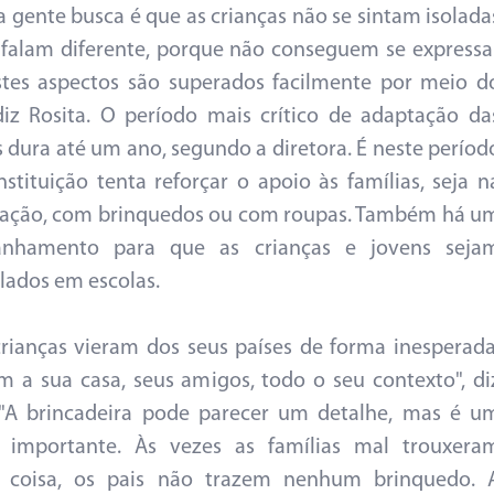
a gente busca é que as crianças não se sintam isolada
falam diferente, porque não conseguem se expressa
tes aspectos são superados facilmente por meio d
 diz Rosita. O período mais crítico de adaptação da
s dura até um ano, segundo a diretora. É neste períod
nstituição tenta reforçar o apoio às famílias, seja n
tação, com brinquedos ou com roupas. Também há u
nhamento para que as crianças e jovens seja
lados em escolas.
crianças vieram dos seus países de forma inesperada
m a sua casa, seus amigos, todo o seu contexto", di
 "A brincadeira pode parecer um detalhe, mas é u
e importante. Às vezes as famílias mal trouxera
 coisa, os pais não trazem nenhum brinquedo. 