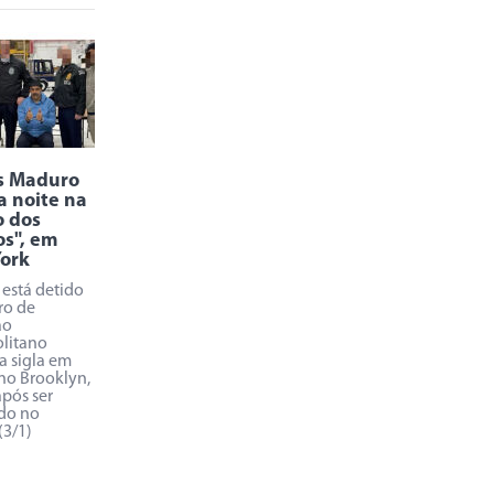
s Maduro
a noite na
o dos
s", em
ork
está detido
ro de
ão
litano
a sigla em
 no Brooklyn,
após ser
do no
(3/1)