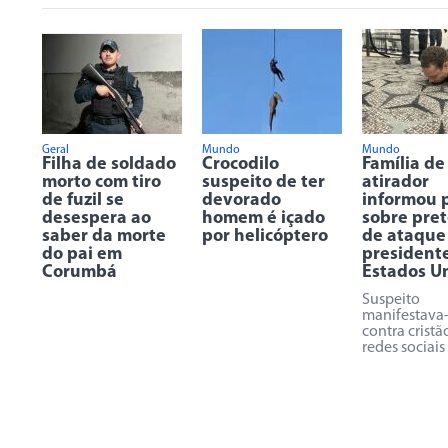
Geral
Mundo
Mundo
Filha de soldado
Crocodilo
Família de
morto com tiro
suspeito de ter
atirador
de fuzil se
devorado
informou p
desespera ao
homem é içado
sobre pre
saber da morte
por helicóptero
de ataque
do pai em
president
Corumbá
Estados U
Suspeito
manifestava
contra cristã
redes sociais