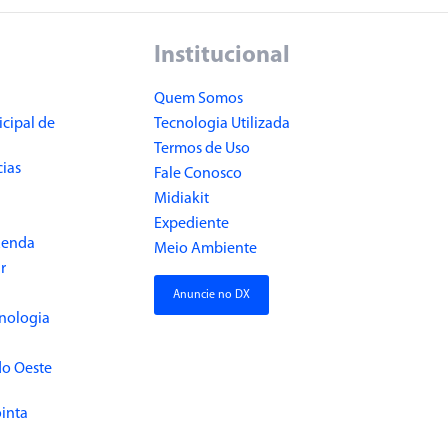
Institucional
Quem Somos
cipal de
Tecnologia Utilizada
Termos de Uso
cias
Fale Conosco
Midiakit
Expediente
Renda
Meio Ambiente
r
Anuncie no DX
cnologia
do Oeste
inta