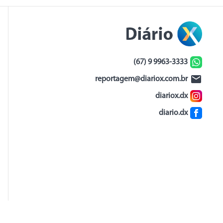
(67) 9 9963-3333
reportagem@diariox.com.br
diariox.dx
diario.dx