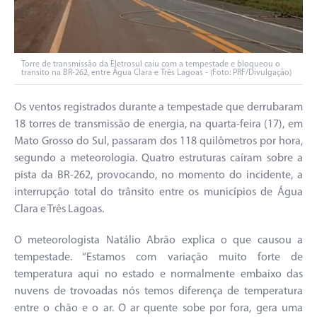
Torre de transmissão da Eletrosul caiu com a tempestade e bloqueou o
transito na BR-262, entre Água Clara e Três Lagoas - (Foto: PRF/Divulgação)
Os ventos registrados durante a tempestade que derrubaram
18 torres de transmissão de energia, na quarta-feira (17), em
Mato Grosso do Sul, passaram dos 118 quilômetros por hora,
segundo a meteorologia. Quatro estruturas caíram sobre a
pista da BR-262, provocando, no momento do incidente, a
interrupção total do trânsito entre os municípios de Água
Clara e Três Lagoas.
O meteorologista Natálio Abrão explica o que causou a
tempestade. “Estamos com variação muito forte de
temperatura aqui no estado e normalmente embaixo das
nuvens de trovoadas nós temos diferença de temperatura
entre o chão e o ar. O ar quente sobe por fora, gera uma