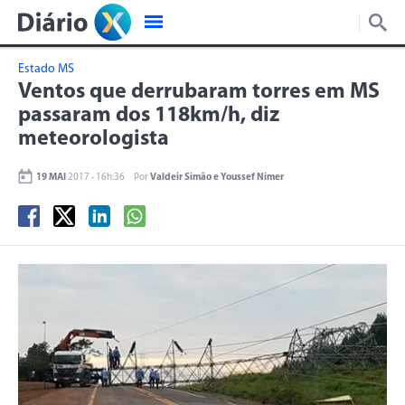
Estado MS
Ventos que derrubaram torres em MS
passaram dos 118km/h, diz
meteorologista
19 MAI
2017 - 16h:36
Por
Valdeir Simão e Youssef Nimer