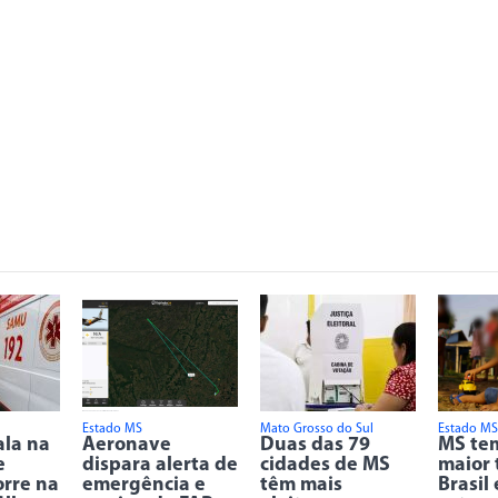
Estado MS
Mato Grosso do Sul
Estado MS
ala na
Aeronave
Duas das 79
MS tem
e
dispara alerta de
cidades de MS
maior 
rre na
emergência e
têm mais
Brasil