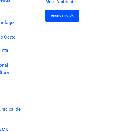
Renda
Meio Ambiente
r
Anuncie no DX
cnologia
do Oeste
inta
ional
ltura
unicipal de
s MS