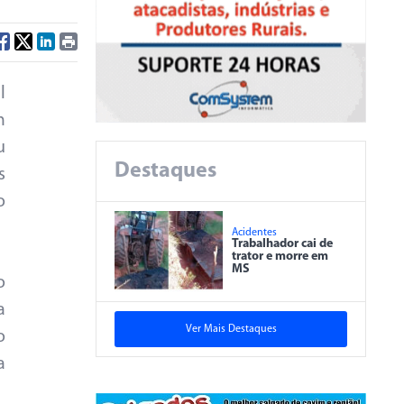
l
m
u
Destaques
s
o
Acidentes
Trabalhador cai de
trator e morre em
MS
o
a
Ver Mais Destaques
o
a