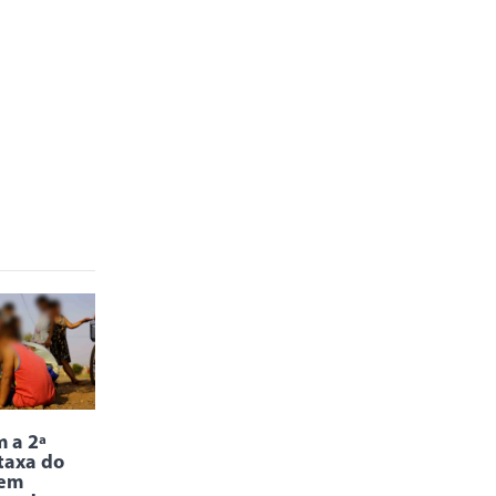
 a 2ª
taxa do
 em