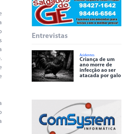
e
a
o
Entrevistas
s
a
Acidentes
.
Criança de um
ano morre de
e
infecção ao ser
atacada por galo
e
a
o
a