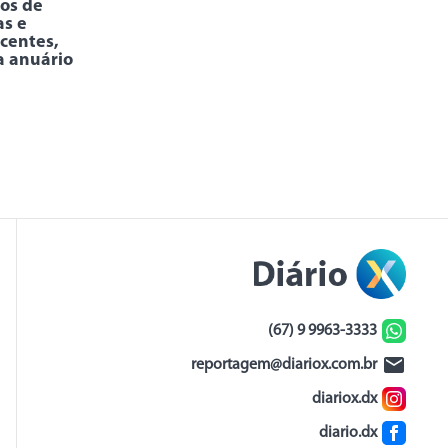
os de
as e
centes,
a anuário
(67) 9 9963-3333
reportagem@diariox.com.br
diariox.dx
diario.dx