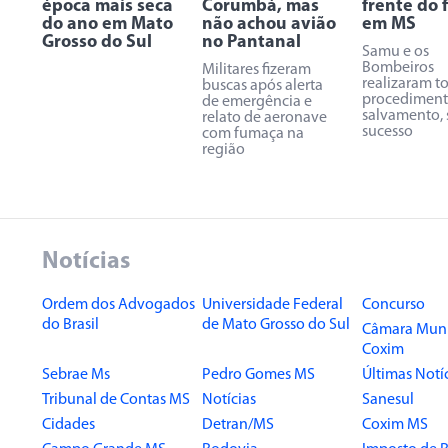
época mais seca
Corumbá, mas
frente do f
do ano em Mato
não achou avião
em MS
Grosso do Sul
no Pantanal
Samu e os
Bombeiros
Militares fizeram
realizaram t
buscas após alerta
procediment
de emergência e
salvamento,
relato de aeronave
sucesso
com fumaça na
região
Notícias
Ordem dos Advogados
Universidade Federal
Concurso
do Brasil
de Mato Grosso do Sul
Câmara Muni
Coxim
Sebrae Ms
Pedro Gomes MS
Últimas Notí
Tribunal de Contas MS
Notícias
Sanesul
Cidades
Detran/MS
Coxim MS