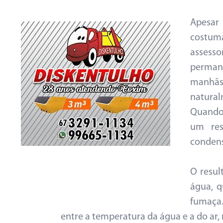
Apesar
costum
assesso
perman
manhãs
natural
Quando 
um res
condens
O resul
água, q
fumaça
entre a temperatura da água e a do ar,