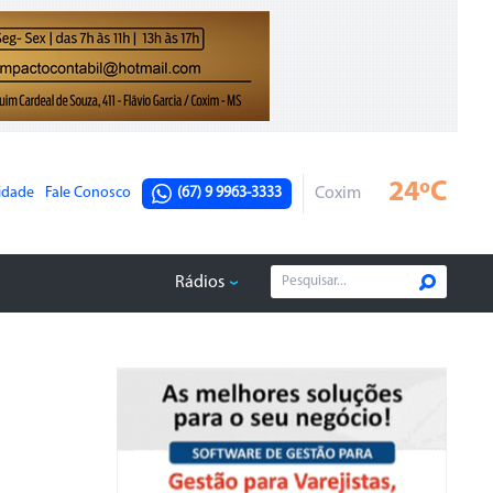
24ºC
cidade
Fale Conosco
(67) 9 9963-3333
Coxim
Rádios