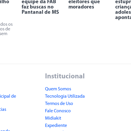
ilho
equipe da FAB
eleitores que
estupr
faz buscas no
moradores
crianç
Pantanal de MS
adoles
apont
odos os
os de
 sem
Institucional
Quem Somos
cipal de
Tecnologia Utilizada
Termos de Uso
cias
Fale Conosco
Midiakit
Expediente