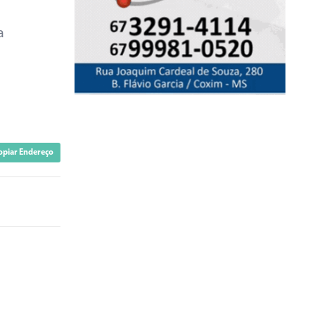
a
opiar Endereço