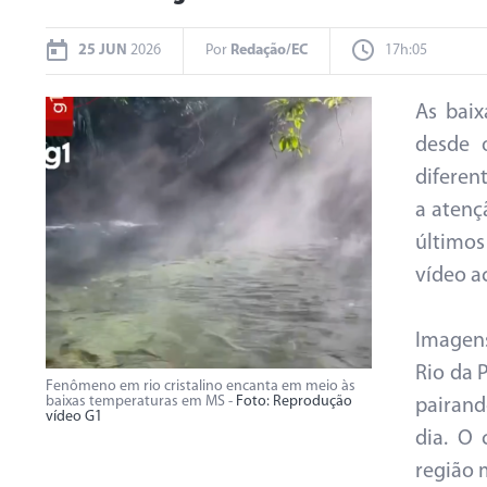
25 JUN
2026
Por
Redação/EC
17h:05
As baix
desde 
diferen
a atenç
últimos
vídeo a
Imagens
Rio da
Fenômeno em rio cristalino encanta em meio às
baixas temperaturas em MS -
Foto: Reprodução
pairand
vídeo G1
dia. O
região 