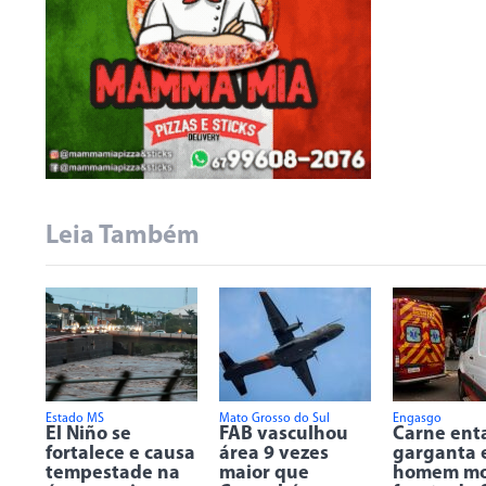
Leia Também
Estado MS
Mato Grosso do Sul
Engasgo
El Niño se
FAB vasculhou
Carne ent
fortalece e causa
área 9 vezes
garganta 
tempestade na
maior que
homem mo