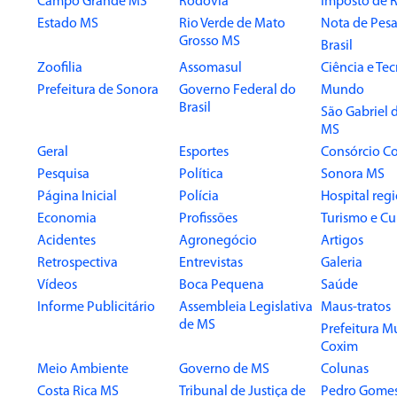
Campo Grande MS
Rodovia
Imposto de 
Estado MS
Rio Verde de Mato
Nota de Pesa
Grosso MS
Brasil
Zoofilia
Assomasul
Ciência e Te
Prefeitura de Sonora
Governo Federal do
Mundo
Brasil
São Gabriel 
MS
Geral
Esportes
Consórcio Co
Pesquisa
Política
Sonora MS
Página Inicial
Polícia
Hospital reg
Economia
Profissões
Turismo e Cu
Acidentes
Agronegócio
Artigos
Retrospectiva
Entrevistas
Galeria
Vídeos
Boca Pequena
Saúde
Informe Publicitário
Assembleia Legislativa
Maus-tratos
de MS
Prefeitura M
Coxim
Meio Ambiente
Governo de MS
Colunas
Costa Rica MS
Tribunal de Justiça de
Pedro Gome