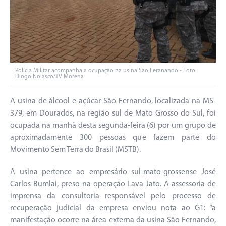
Polícia Militar acompanha a ocupação na usina São Feranando - Foto:
Diogo Nolasco/TV Morena
A usina de álcool e açúcar São Fernando, localizada na MS-
379, em Dourados, na região sul de Mato Grosso do Sul, foi
ocupada na manhã desta segunda-feira (6) por um grupo de
aproximadamente 300 pessoas que fazem parte do
Movimento Sem Terra do Brasil (MSTB).
A usina pertence ao empresário sul-mato-grossense José
Carlos Bumlai, preso na operação Lava Jato. A assessoria de
imprensa da consultoria responsável pelo processo de
recuperação judicial da empresa enviou nota ao G1: “a
manifestação ocorre na área externa da usina São Fernando,