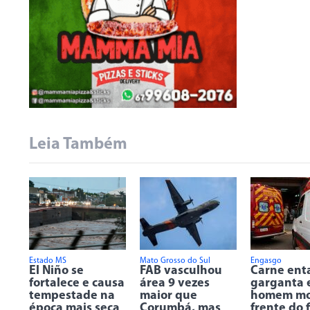
Leia Também
Estado MS
Mato Grosso do Sul
Engasgo
El Niño se
FAB vasculhou
Carne ent
fortalece e causa
área 9 vezes
garganta 
tempestade na
maior que
homem mo
época mais seca
Corumbá, mas
frente do f