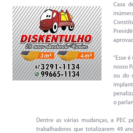
Casa de
inúme
Consti
Previd
aprovad
"Esse é
nosso Pa
ou do 
implan
penaliz
o parla
Dentre as várias mudanças, a PEC p
trabalhadores que totalizarem 49 an