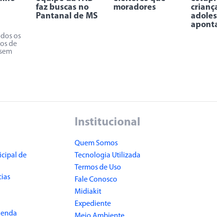
faz buscas no
moradores
crianç
Pantanal de MS
adoles
apont
odos os
os de
 sem
Institucional
Quem Somos
cipal de
Tecnologia Utilizada
Termos de Uso
cias
Fale Conosco
Midiakit
Expediente
Renda
Meio Ambiente