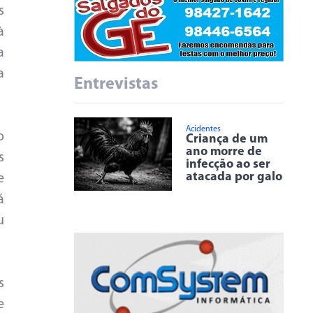
s
à
a
a
Entrevistas
Acidentes
o
Criança de um
ano morre de
s
infecção ao ser
atacada por galo
e
á
u
s
e