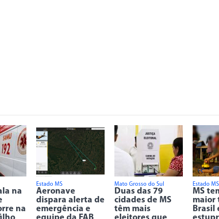
Estado MS
Mato Grosso do Sul
Estado MS
ala na
Aeronave
Duas das 79
MS tem
e
dispara alerta de
cidades de MS
maior 
rre na
emergência e
têm mais
Brasil
ilho
equipe da FAB
eleitores que
estupr