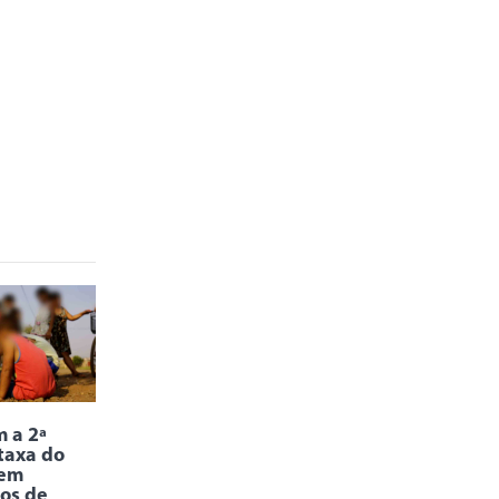
 a 2ª
taxa do
 em
os de