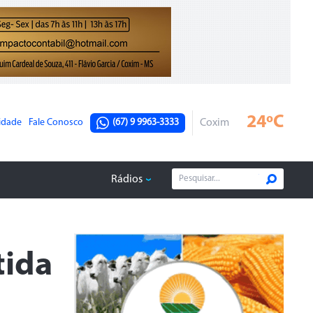
24ºC
cidade
Fale Conosco
(67) 9 9963-3333
Coxim
Rádios
tida
a