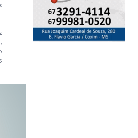
s
z
,
o
s