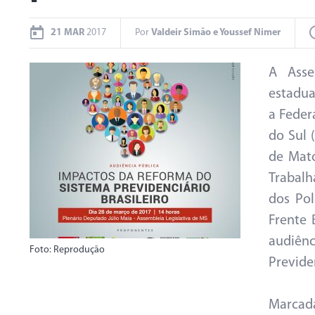
21 MAR
2017
Por
Valdeir Simão e Youssef Nimer
A Asse
estadua
a Feder
do Sul 
de Mato
Trabalh
dos Pol
Frente 
audiên
Foto: Reprodução
Previden
Marcada