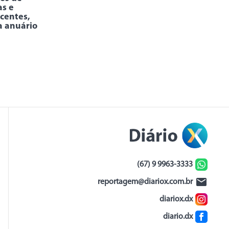
as e
centes,
a anuário
(67) 9 9963-3333
reportagem@diariox.com.br
diariox.dx
diario.dx