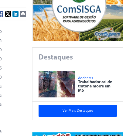
o
m
o
Destaques
o
s
o
Acidentes
Trabalhador cai de
a
trator e morre em
MS
a
a
Ver Mais Destaques
a