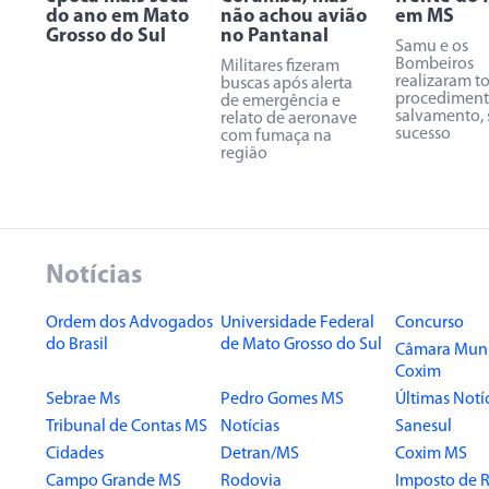
do ano em Mato
não achou avião
em MS
Grosso do Sul
no Pantanal
Samu e os
Bombeiros
Militares fizeram
realizaram t
buscas após alerta
procediment
de emergência e
salvamento,
relato de aeronave
sucesso
com fumaça na
região
Notícias
Ordem dos Advogados
Universidade Federal
Concurso
do Brasil
de Mato Grosso do Sul
Câmara Muni
Coxim
Sebrae Ms
Pedro Gomes MS
Últimas Notí
Tribunal de Contas MS
Notícias
Sanesul
Cidades
Detran/MS
Coxim MS
Campo Grande MS
Rodovia
Imposto de 