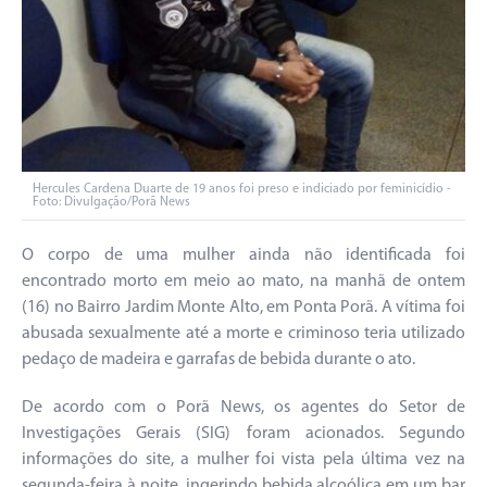
Hercules Cardena Duarte de 19 anos foi preso e indiciado por feminicídio -
Foto: Divulgação/Porã News
O corpo de uma mulher ainda não identificada foi
encontrado morto em meio ao mato, na manhã de ontem
(16) no Bairro Jardim Monte Alto, em Ponta Porã. A vítima foi
abusada sexualmente até a morte e criminoso teria utilizado
pedaço de madeira e garrafas de bebida durante o ato.
De acordo com o Porã News, os agentes do Setor de
Investigações Gerais (SIG) foram acionados. Segundo
informações do site, a mulher foi vista pela última vez na
segunda-feira à noite, ingerindo bebida alcoólica em um bar