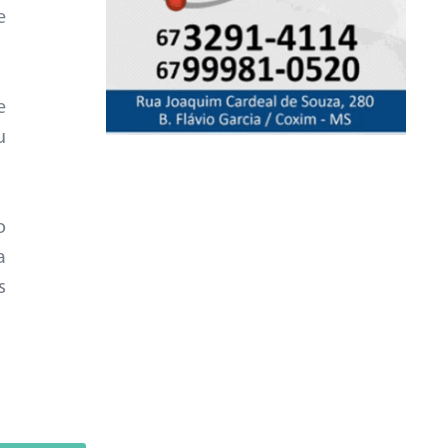
e
e
u
o
a
s