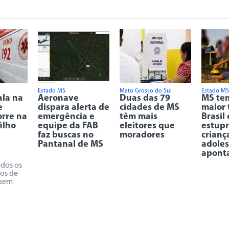
Estado MS
Mato Grosso do Sul
Estado MS
ala na
Aeronave
Duas das 79
MS tem
e
dispara alerta de
cidades de MS
maior 
rre na
emergência e
têm mais
Brasil
ilho
equipe da FAB
eleitores que
estupr
faz buscas no
moradores
crianç
Pantanal de MS
adoles
apont
odos os
os de
 sem