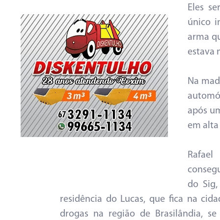
Eles s
único i
arma qu
estava 
Na madr
automóv
após um
em alta
Rafael
consegu
do Sig,
residência do Lucas, que fica na cida
drogas na região de Brasilândia, s