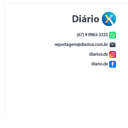
(67) 9 9963-3333
reportagem@diariox.com.br
diariox.dx
diario.dx