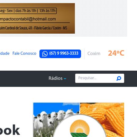
24ºC
cidade
Fale Conosco
(67) 9 9963-3333
Coxim
Rádios
ook