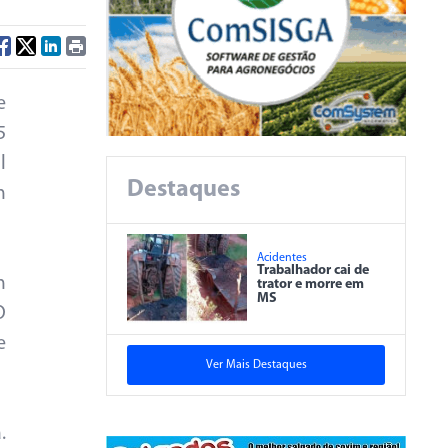
e
5
l
Destaques
m
Acidentes
Trabalhador cai de
m
trator e morre em
MS
O
e
Ver Mais Destaques
.