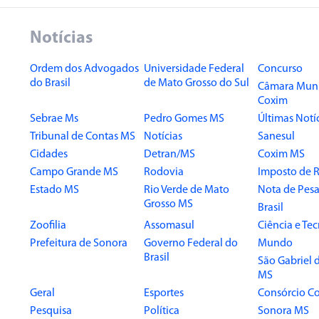
Notícias
Ordem dos Advogados
Universidade Federal
Concurso
do Brasil
de Mato Grosso do Sul
Câmara Muni
Coxim
Sebrae Ms
Pedro Gomes MS
Últimas Notí
Tribunal de Contas MS
Notícias
Sanesul
Cidades
Detran/MS
Coxim MS
Campo Grande MS
Rodovia
Imposto de 
Estado MS
Rio Verde de Mato
Nota de Pesa
Grosso MS
Brasil
Zoofilia
Assomasul
Ciência e Te
Prefeitura de Sonora
Governo Federal do
Mundo
Brasil
São Gabriel 
MS
Geral
Esportes
Consórcio Co
Pesquisa
Política
Sonora MS