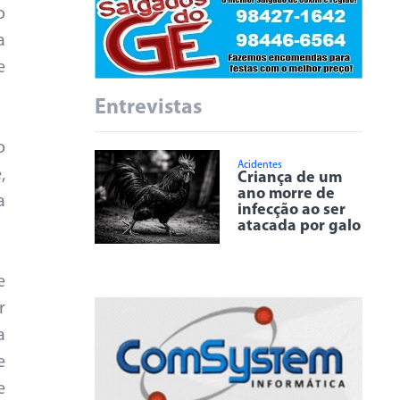
o
a
e
Entrevistas
o
Acidentes
,
Criança de um
ano morre de
a
infecção ao ser
atacada por galo
e
r
a
e
e