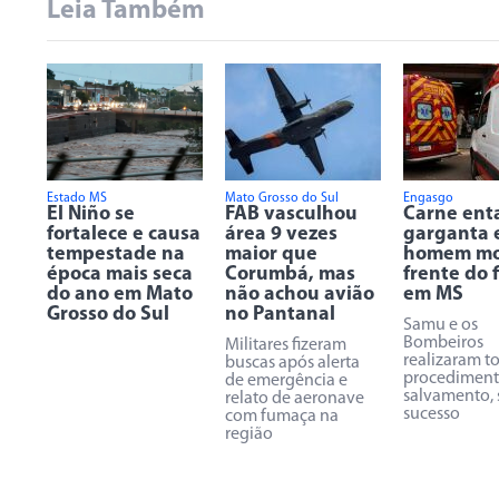
Leia Também
Estado MS
Mato Grosso do Sul
Engasgo
El Niño se
FAB vasculhou
Carne ent
fortalece e causa
área 9 vezes
garganta 
tempestade na
maior que
homem mo
época mais seca
Corumbá, mas
frente do f
do ano em Mato
não achou avião
em MS
Grosso do Sul
no Pantanal
Samu e os
Bombeiros
Militares fizeram
realizaram t
buscas após alerta
procediment
de emergência e
salvamento,
relato de aeronave
sucesso
com fumaça na
região