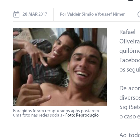
28 MAR
2017
Por
Valdeir Simão e Youssef Nimer
Rafael
Oliveir
quilôm
Facebo
os segu
De acor
diverso
Sig (Se
Foragidos foram recapturados após postarem
uma foto nas redes sociais -
Foto: Reprodução
o caso 
Ao todo