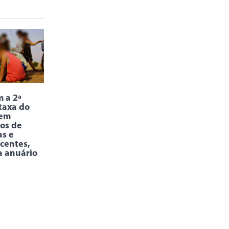
 a 2ª
taxa do
 em
os de
as e
centes,
a anuário