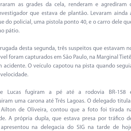
erraram as grades da cela, renderam e agrediram 
nvestigador que estava de plantão. Levaram ainda 
e do policial, uma pistola ponto 40, e o carro dele qu
no pátio.
ugada desta segunda, três suspeitos que estavam n
el foram capturados em São Paulo, na Marginal Tietê
 acidente. O veículo capotou na pista quando segui
 velocidade.
 e Lucas fugiram a pé até a rodovia BR-158 
iram uma carona até Três Lagoas. O delegado titula
 Ailton de Oliveira, contou que a foto foi tirada n
de. A própria dupla, que estava presa por tráfico d
e apresentou na delegacia do SIG na tarde de hoj