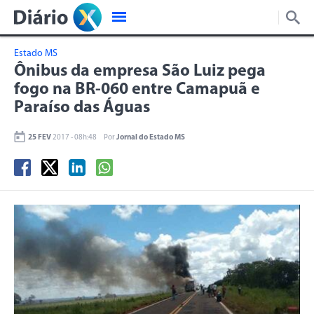
Estado MS
Ônibus da empresa São Luiz pega
fogo na BR-060 entre Camapuã e
Paraíso das Águas
25 FEV
2017 - 08h:48
Por
Jornal do Estado MS