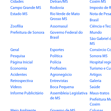
Cidades
Detran/MS
Coxim MS
Campo Grande MS
Rodovia
Imposto de 
Estado MS
Rio Verde de Mato
Nota de Pesa
Grosso MS
Brasil
Zoofilia
Assomasul
Ciência e Te
Prefeitura de Sonora
Governo Federal do
Mundo
Brasil
São Gabriel 
MS
Geral
Esportes
Consórcio Co
Pesquisa
Política
Sonora MS
Página Inicial
Polícia
Hospital reg
Economia
Profissões
Turismo e Cu
Acidentes
Agronegócio
Artigos
Retrospectiva
Entrevistas
Galeria
Vídeos
Boca Pequena
Saúde
Informe Publicitário
Assembleia Legislativa
Maus-tratos
de MS
Prefeitura M
Coxim
Meio Ambiente
Governo de MS
Colunas