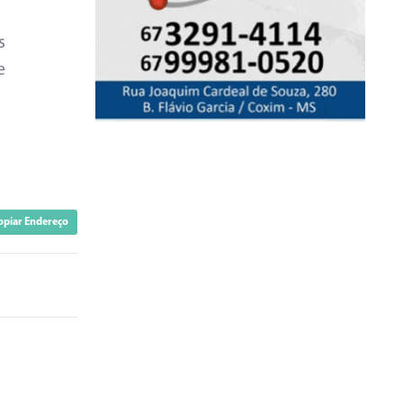
s
e
opiar Endereço