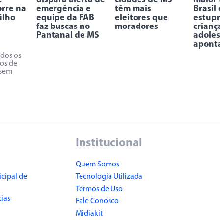
e
dispara alerta de
cidades de MS
maior 
rre na
emergência e
têm mais
Brasil
ilho
equipe da FAB
eleitores que
estupr
faz buscas no
moradores
crianç
Pantanal de MS
adoles
apont
odos os
os de
 sem
Institucional
Quem Somos
cipal de
Tecnologia Utilizada
Termos de Uso
cias
Fale Conosco
Midiakit