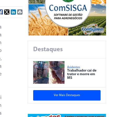
a
a
m
Destaques
o
,
a
Acidentes
Trabalhador cai de
e
trator e morre em
MS
Ver Mais Destaques
i
m
a