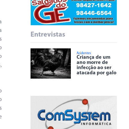
a
a
Entrevistas
s
o
Acidentes
o
Criança de um
ano morre de
,
infecção ao ser
atacada por galo
o
o
s
e