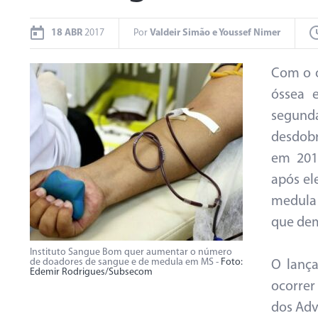
18 ABR
2017
Por
Valdeir Simão e Youssef Nimer
Com o o
óssea 
segunda
desdob
em 2015
após el
medula
que dem
Instituto Sangue Bom quer aumentar o número
de doadores de sangue e de medula em MS -
Foto:
O lança
Edemir Rodrigues/Subsecom
ocorrer
dos Adv