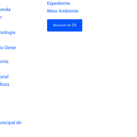
Expediente
Renda
Meio Ambiente
r
Anuncie no DX
cnologia
do Oeste
inta
ional
ltura
unicipal de