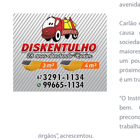
avenida
Carlão 
causa 
socieda
maiores
um pou
próximo
é um tra
“O Inst
bem. Q
preconc
trabalh
órgãos”, acrescentou.