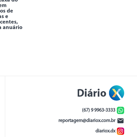
taxa do
 em
os de
as e
centes,
a anuário
(67) 9 9963-3333
reportagem@diariox.com.br
diariox.dx