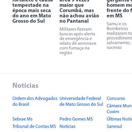
fortalece e causa
área 9 vezes
garganta 
tempestade na
maior que
homem mo
época mais seca
Corumbá, mas
frente do f
do ano em Mato
não achou avião
em MS
Grosso do Sul
no Pantanal
Samu e os
Bombeiros
Militares fizeram
realizaram t
buscas após alerta
procediment
de emergência e
salvamento,
relato de aeronave
sucesso
com fumaça na
região
Notícias
Ordem dos Advogados
Universidade Federal
Concurso
do Brasil
de Mato Grosso do Sul
Câmara Muni
Coxim
Sebrae Ms
Pedro Gomes MS
Últimas Notí
Tribunal de Contas MS
Notícias
Sanesul