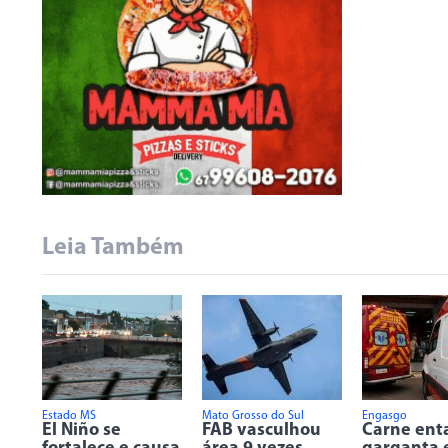
Leia Também
Estado MS
Mato Grosso do Sul
Engasgo
El Niño se
FAB vasculhou
Carne ent