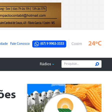
24ºC
cidade
Fale Conosco
(67) 9 9963-3333
Coxim
Rádios
ões