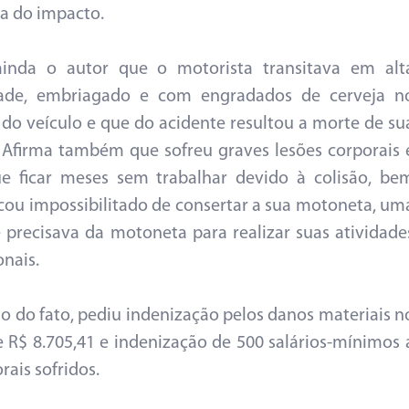
ia do impacto.
ainda o autor que o motorista transitava em alt
dade, embriagado e com engradados de cerveja n
r do veículo e que do acidente resultou a morte de su
 Afirma também que sofreu graves lesões corporais 
e ficar meses sem trabalhar devido à colisão, be
cou impossibilitado de consertar a sua motoneta, um
 precisava da motoneta para realizar suas atividade
onais.
o do fato, pediu indenização pelos danos materiais n
e R$ 8.705,41 e indenização de 500 salários-mínimos 
ais sofridos.