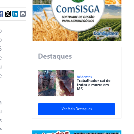
o
o
$
Destaques
e
u
e
Acidentes
Trabalhador cai de
trator e morre em
MS
a
Ver Mais Destaques
u
s
e