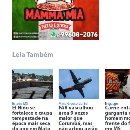
Leia Também
Estado MS
Mato Grosso do Sul
Engasgo
El Niño se
FAB vasculhou
Carne ent
fortalece e causa
área 9 vezes
garganta 
tempestade na
maior que
homem mo
época mais seca
Corumbá, mas
frente do f
do ano em Mato
não achou avião
em MS