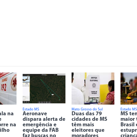
Estado MS
Mato Grosso do Sul
Estado MS
ala na
Aeronave
Duas das 79
MS tem
e
dispara alerta de
cidades de MS
maior 
rre na
emergência e
têm mais
Brasil
ilho
equipe da FAB
eleitores que
estupr
faz buscas no
moradores
crianç