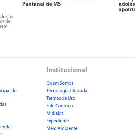
Pantanal de MS
adoles
apont
odos os
os de
 sem
Institucional
Quem Somos
cipal de
Tecnologia Utilizada
Termos de Uso
cias
Fale Conosco
Midiakit
Expediente
Renda
Meio Ambiente
r