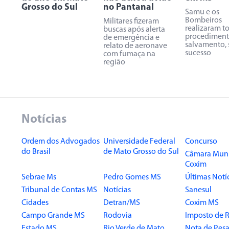
Grosso do Sul
no Pantanal
Samu e os
Bombeiros
Militares fizeram
realizaram t
buscas após alerta
procediment
de emergência e
salvamento,
relato de aeronave
sucesso
com fumaça na
região
Notícias
Ordem dos Advogados
Universidade Federal
Concurso
do Brasil
de Mato Grosso do Sul
Câmara Muni
Coxim
Sebrae Ms
Pedro Gomes MS
Últimas Notí
Tribunal de Contas MS
Notícias
Sanesul
Cidades
Detran/MS
Coxim MS
Campo Grande MS
Rodovia
Imposto de 
Estado MS
Rio Verde de Mato
Nota de Pesa