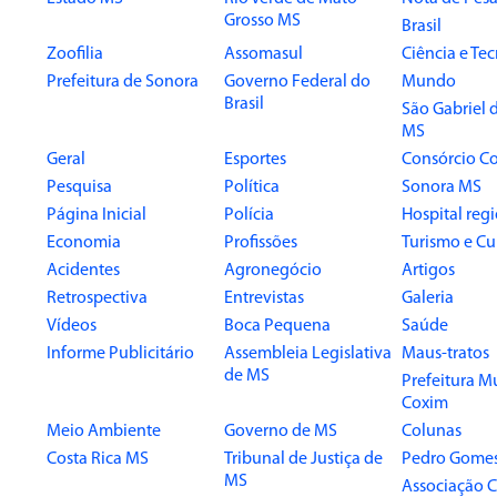
Grosso MS
Brasil
Zoofilia
Assomasul
Ciência e Te
Prefeitura de Sonora
Governo Federal do
Mundo
Brasil
São Gabriel 
MS
Geral
Esportes
Consórcio Co
Pesquisa
Política
Sonora MS
Página Inicial
Polícia
Hospital reg
Economia
Profissões
Turismo e Cu
Acidentes
Agronegócio
Artigos
Retrospectiva
Entrevistas
Galeria
Vídeos
Boca Pequena
Saúde
Informe Publicitário
Assembleia Legislativa
Maus-tratos
de MS
Prefeitura M
Coxim
Meio Ambiente
Governo de MS
Colunas
Costa Rica MS
Tribunal de Justiça de
Pedro Gome
MS
Associação 