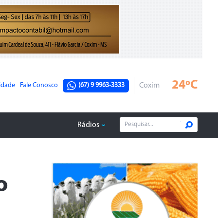
24ºC
cidade
Fale Conosco
(67) 9 9963-3333
Coxim
Rádios
o