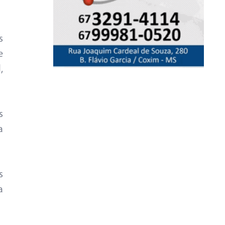
s
e
,
s
a
s
a