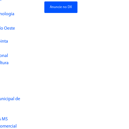
Anuncie no DX
cnologia
do Oeste
inta
ional
ltura
unicipal de
s MS
Comercial