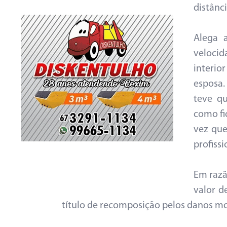
distânc
Alega 
veloci
interio
esposa.
teve qu
como fi
vez que
profissi
Em razã
valor d
título de recomposição pelos danos mor