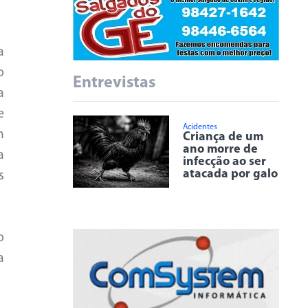
a
o
Entrevistas
a
e
Acidentes
m
Criança de um
ano morre de
a
infecção ao ser
atacada por galo
s
o
a