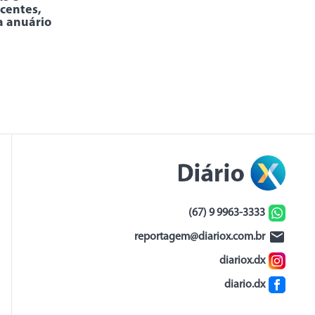
centes,
a anuário
(67) 9 9963-3333
reportagem@diariox.com.br
diariox.dx
diario.dx