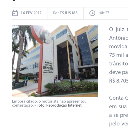
16 FEV
2017
Por
TSJUS MS
10h:27
O juiz 
Antônio
movida 
75 mil 
trânsit
deve pa
R$ 8.70
Conta G
Embora citado, o motorista não apresentou
contestação. -
Foto: Reprodução Internet
em sua
a se pr
pelo ve