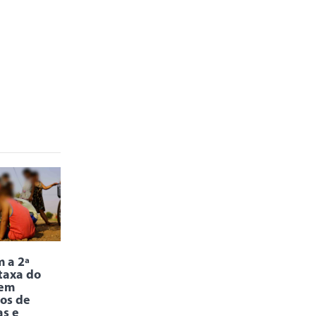
 a 2ª
taxa do
 em
os de
as e