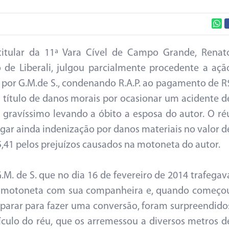
titular da 11ª Vara Cível de Campo Grande, Renat
 de Liberali, julgou parcialmente procedente a açã
por G.M.de S., condenando R.A.P. ao pagamento de R
a título de danos morais por ocasionar um acidente d
o gravíssimo levando a óbito a esposa do autor. O ré
gar ainda indenização por danos materiais no valor d
5,41 pelos prejuízos causados na motoneta do autor.
.M. de S. que no dia 16 de fevereiro de 2014 trafegav
 motoneta com sua companheira e, quando começo
eparar para fazer uma conversão, foram surpreendido
ículo do réu, que os arremessou a diversos metros d