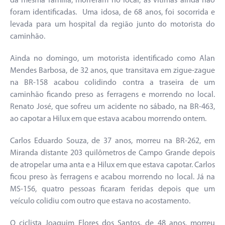
da mesma família, morreram no local, as vítimas ainda não
foram identificadas. Uma idosa, de 68 anos, foi socorrida e
levada para um hospital da região junto do motorista do
caminhão.
Ainda no domingo, um motorista identificado como Alan
Mendes Barbosa, de 32 anos, que transitava em zigue-zague
na BR-158 acabou colidindo contra a traseira de um
caminhão ficando preso as ferragens e morrendo no local.
Renato José, que sofreu um acidente no sábado, na BR-463,
ao capotar a Hilux em que estava acabou morrendo ontem.
Carlos Eduardo Souza, de 37 anos, morreu na BR-262, em
Miranda distante 203 quilômetros de Campo Grande depois
de atropelar uma anta e a Hilux em que estava capotar. Carlos
ficou preso às ferragens e acabou morrendo no local. Já na
MS-156, quatro pessoas ficaram feridas depois que um
veículo colidiu com outro que estava no acostamento.
O ciclista Joaquim Flores dos Santos, de 48 anos, morreu