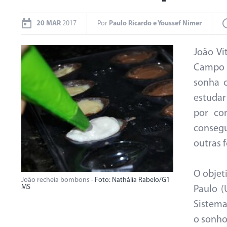
20 MAR
2017
Por
Paulo Ricardo e Youssef Nimer
João Vi
Campo 
sonha c
estudar
por con
consegu
outras 
O objet
João recheia bombons -
Foto: Nathália Rabelo/G1
MS
Paulo (
Sistema
o sonho,