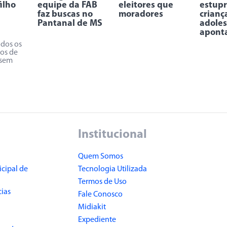
ilho
equipe da FAB
eleitores que
estupr
faz buscas no
moradores
crianç
Pantanal de MS
adoles
apont
odos os
os de
 sem
Institucional
Quem Somos
cipal de
Tecnologia Utilizada
Termos de Uso
cias
Fale Conosco
Midiakit
Expediente