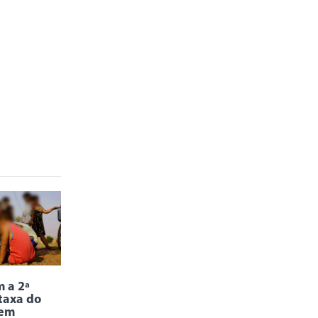
 a 2ª
taxa do
 em