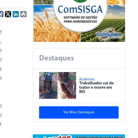
e
,
e
Destaques
o
a
e
Acidentes
Trabalhador cai de
trator e morre em
MS
o
Ver Mais Destaques
o
r