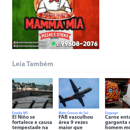
Leia Também
Estado MS
Mato Grosso do Sul
Engasgo
El Niño se
FAB vasculhou
Carne ent
fortalece e causa
área 9 vezes
garganta 
tempestade na
maior que
homem mo