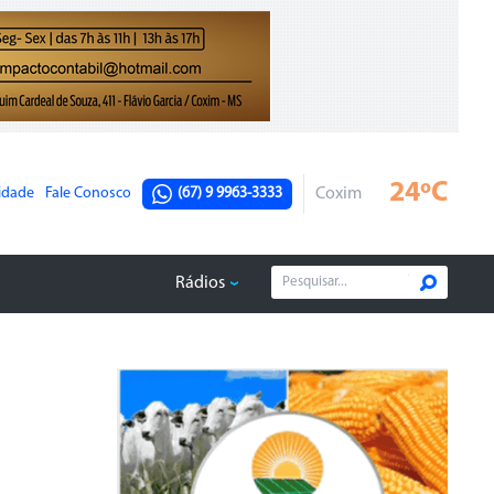
24ºC
cidade
Fale Conosco
(67) 9 9963-3333
Coxim
Rádios