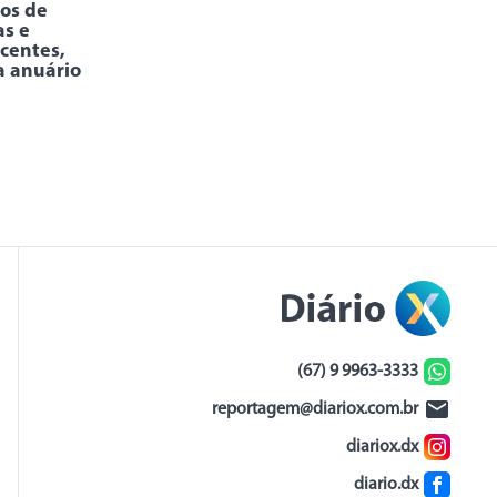
os de
as e
centes,
a anuário
(67) 9 9963-3333
reportagem@diariox.com.br
diariox.dx
diario.dx