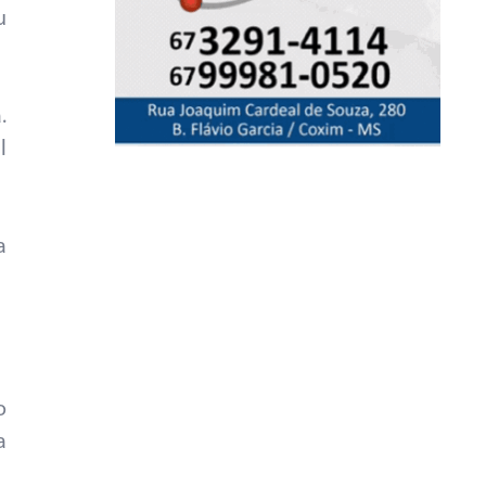
u
.
l
a
o
a