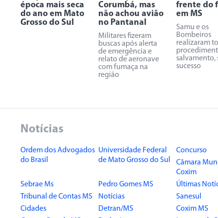
época mais seca
Corumbá, mas
frente do f
do ano em Mato
não achou avião
em MS
Grosso do Sul
no Pantanal
Samu e os
Bombeiros
Militares fizeram
realizaram t
buscas após alerta
procediment
de emergência e
salvamento,
relato de aeronave
sucesso
com fumaça na
região
Notícias
Ordem dos Advogados
Universidade Federal
Concurso
do Brasil
de Mato Grosso do Sul
Câmara Muni
Coxim
Sebrae Ms
Pedro Gomes MS
Últimas Notí
Tribunal de Contas MS
Notícias
Sanesul
Cidades
Detran/MS
Coxim MS