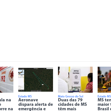
Estado MS
Mato Grosso do Sul
Estado MS
ala na
Aeronave
Duas das 79
MS tem
e
dispara alerta de
cidades de MS
maior 
rre na
emergência e
têm mais
Brasil