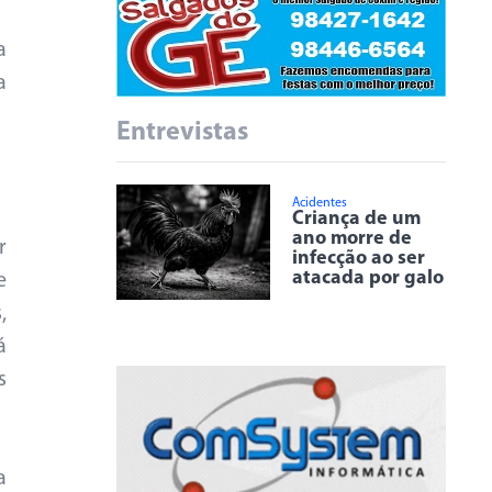
a
a
Entrevistas
Acidentes
Criança de um
ano morre de
r
infecção ao ser
atacada por galo
e
,
á
s
a