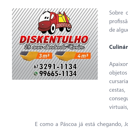
Sobre 
profiss
de algu
Culinár
Apaixon
objetos
cursar
cestas
conseg
virtuai
E como a Páscoa já está chegando, J