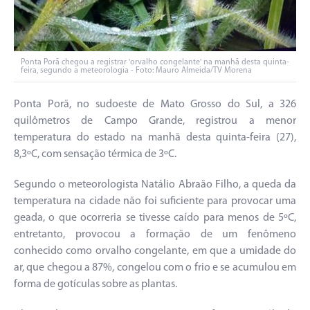
Ponta Porã chegou a registrar 'orvalho congelante' na manhã desta quinta-
feira, segundo a meteorologia - Foto: Mauro Almeida/TV Morena
Ponta Porã, no sudoeste de Mato Grosso do Sul, a 326
quilômetros de Campo Grande, registrou a menor
temperatura do estado na manhã desta quinta-feira (27),
8,3ºC, com sensação térmica de 3ºC.
Segundo o meteorologista Natálio Abraão Filho, a queda da
temperatura na cidade não foi suficiente para provocar uma
geada, o que ocorreria se tivesse caído para menos de 5ºC,
entretanto, provocou a formação de um fenômeno
conhecido como orvalho congelante, em que a umidade do
ar, que chegou a 87%, congelou com o frio e se acumulou em
forma de gotículas sobre as plantas.