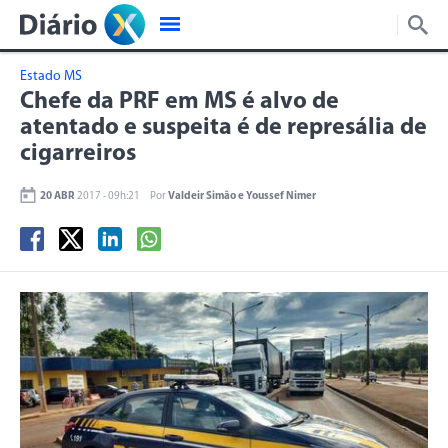
Estado MS
Chefe da PRF em MS é alvo de
atentado e suspeita é de represália de
cigarreiros
20 ABR
2017 - 09h:21
Por
Valdeir Simão e Youssef Nimer