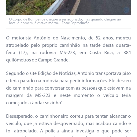
O Corpo de Bombeiros chegou a ser acionado, mas quando chegou ao
local o homem já estava morto. - Foto: Reprodução
O motorista Antônio do Nascimento, de 52 anos, morreu
atropelado pelo próprio caminhão na tarde desta quarta-
feira (17), na rodovia MS-223, em Costa Rica, a 384
quilômetros de Campo Grande.
Segundo o site Edição de Notícias, Antônio transportava piso
e teria parado na rodovia para pedir informações. Ele desceu
do caminhão para conversar com as pessoas que estavam na
margem da MS-223 e neste momento o veículo teria
começado a ‘andar sozinho’.
Desesperado, o caminhoneiro correu para tentar alcançar o
veículo, que já estava desgovernado, mas acabou caindo e
foi atropelado. A polícia ainda investiga o que pode ser