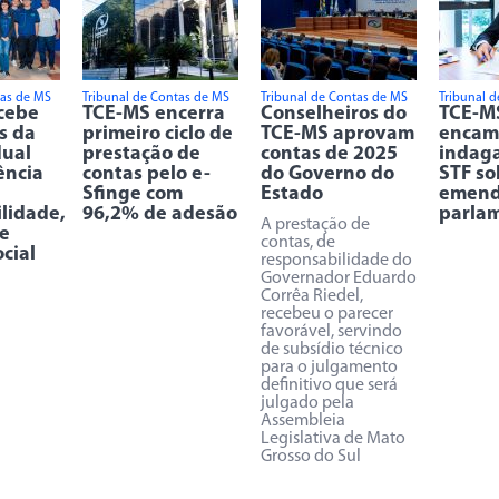
tas de MS
Tribunal de Contas de MS
Tribunal de Contas de MS
Tribunal 
cebe
TCE-MS encerra
Conselheiros do
TCE-M
s da
primeiro ciclo de
TCE-MS aprovam
encam
dual
prestação de
contas de 2025
indag
ência
contas pelo e-
do Governo do
STF so
Sfinge com
Estado
emend
lidade,
96,2% de adesão
parla
A prestação de
 e
contas, de
ocial
responsabilidade do
Governador Eduardo
Corrêa Riedel,
recebeu o parecer
favorável, servindo
de subsídio técnico
para o julgamento
definitivo que será
julgado pela
Assembleia
Legislativa de Mato
Grosso do Sul