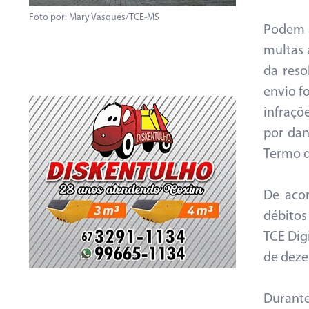
Foto por: Mary Vasques/TCE-MS
Podem a
multas 
da reso
envio f
infraçõ
por dan
Termo d
De aco
débitos
TCE Dig
de deze
Durante