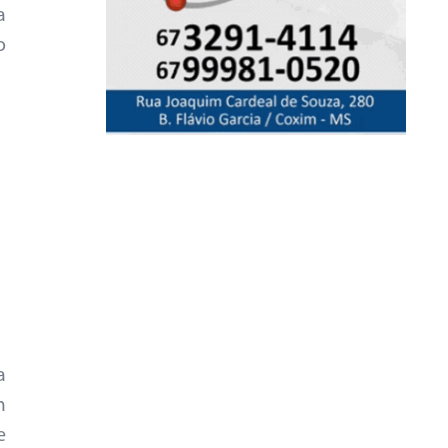
a
o
a
m
e