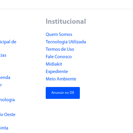
Institucional
Quem Somos
cipal de
Tecnologia Utilizada
Termos de Uso
cias
Fale Conosco
Midiakit
Expediente
Renda
Meio Ambiente
r
Anuncie no DX
cnologia
do Oeste
inta