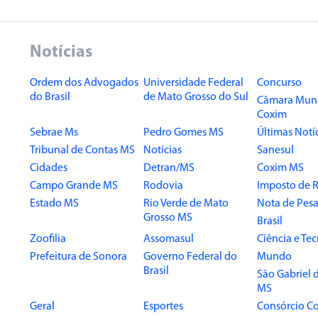
Notícias
Ordem dos Advogados
Universidade Federal
Concurso
do Brasil
de Mato Grosso do Sul
Câmara Muni
Coxim
Sebrae Ms
Pedro Gomes MS
Últimas Notí
Tribunal de Contas MS
Notícias
Sanesul
Cidades
Detran/MS
Coxim MS
Campo Grande MS
Rodovia
Imposto de 
Estado MS
Rio Verde de Mato
Nota de Pesa
Grosso MS
Brasil
Zoofilia
Assomasul
Ciência e Te
Prefeitura de Sonora
Governo Federal do
Mundo
Brasil
São Gabriel 
MS
Geral
Esportes
Consórcio Co