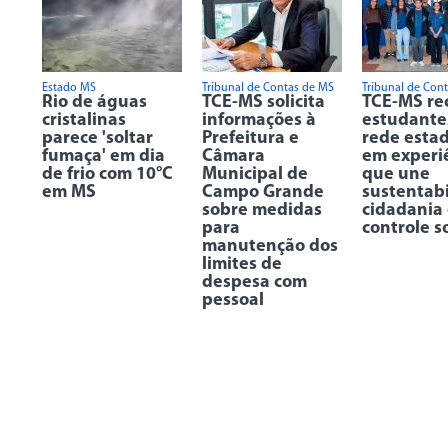
Estado MS
Tribunal de Contas de MS
Tribunal de Con
Rio de águas
TCE-MS solicita
TCE-MS re
cristalinas
informações à
estudante
parece 'soltar
Prefeitura e
rede esta
fumaça' em dia
Câmara
em experi
de frio com 10°C
Municipal de
que une
em MS
Campo Grande
sustentabi
sobre medidas
cidadania
para
controle s
manutenção dos
limites de
despesa com
pessoal