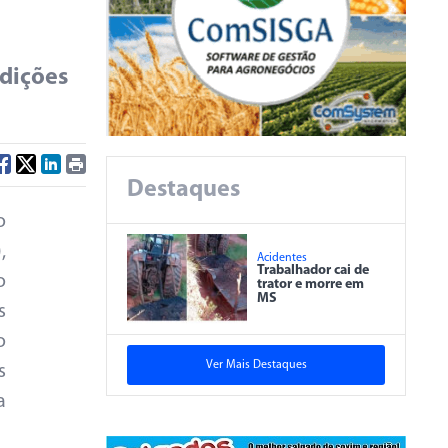
ndições
Destaques
o
,
Acidentes
Trabalhador cai de
o
trator e morre em
MS
s
o
Ver Mais Destaques
s
a