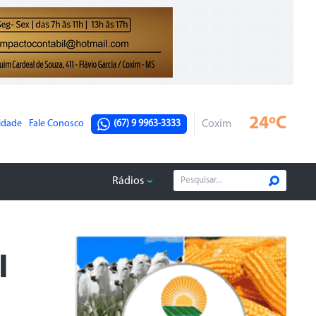
24ºC
cidade
Fale Conosco
(67) 9 9963-3333
Coxim
Rádios
I