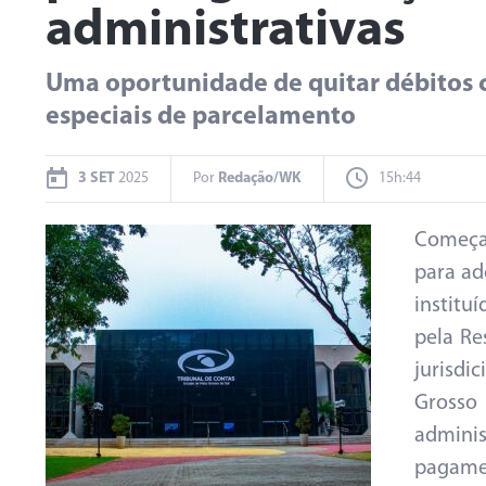
administrativas
Uma oportunidade de quitar débitos c
especiais de parcelamento
3 SET
2025
Por
Redação/WK
15h:44
Começa 
para ad
institu
pela Re
jurisd
Gross
adminis
pagamen