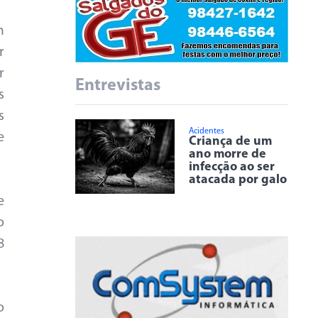
m
r
r
Entrevistas
s
s
Acidentes
e
Criança de um
ano morre de
infecção ao ser
atacada por galo
e
o
8
o