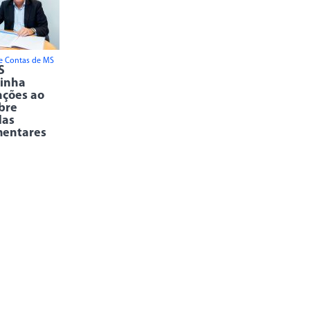
de Contas de MS
S
inha
ações ao
bre
as
mentares