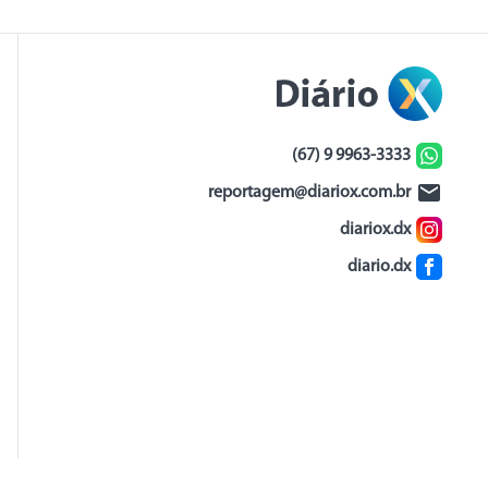
(67) 9 9963-3333
reportagem@diariox.com.br
diariox.dx
diario.dx