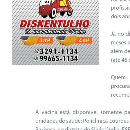
profiss
dois an
Já no d
meses a
além de
(até 45 
Quem s
procur
recomen
A vacina está disponível somente pa
unidades de saúde: Policlínica Lourdes