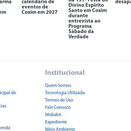
da 131ª Festa do
 arma
calendário de
desap
Divino Espírito
eventos de
Santo em Coxim
 em
Coxim em 2027
durante
entrevista ao
Programa
Sábado da
Verdade
Institucional
Quem Somos
cipal de
Tecnologia Utilizada
Termos de Uso
cias
Fale Conosco
Midiakit
Expediente
Renda
Meio Ambiente