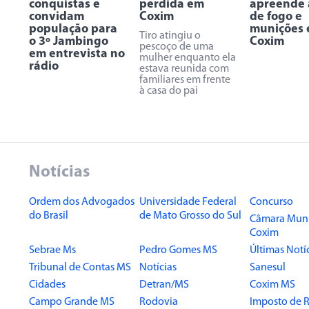
conquistas e
perdida em
apreende
convidam
Coxim
de fogo e
população para
munições
Tiro atingiu o
o 3º Jambingo
Coxim
pescoço de uma
em entrevista no
mulher enquanto ela
rádio
estava reunida com
familiares em frente
à casa do pai
Notícias
Ordem dos Advogados
Universidade Federal
Concurso
do Brasil
de Mato Grosso do Sul
Câmara Muni
Coxim
Sebrae Ms
Pedro Gomes MS
Últimas Notí
Tribunal de Contas MS
Notícias
Sanesul
Cidades
Detran/MS
Coxim MS
Campo Grande MS
Rodovia
Imposto de 