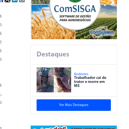
a
o
s
e
s
Destaques
o
Acidentes
Trabalhador cai de
trator e morre em
a
MS
,
o
Ver Mais Destaques
e