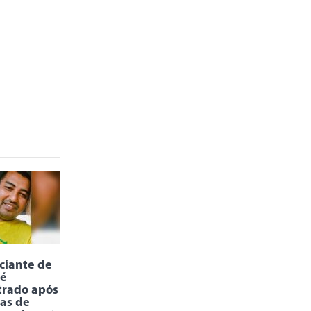
ciante de
 é
trado após
ias de