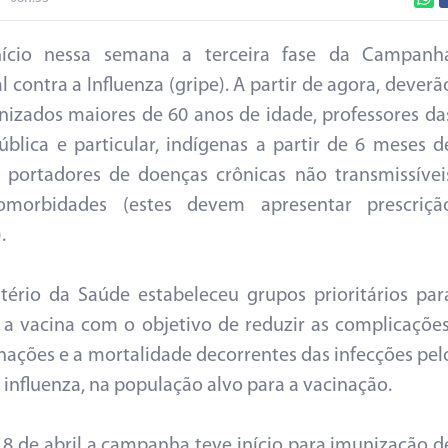
nício nessa semana a terceira fase da Campanh
l contra a Influenza (gripe). A partir de agora, deverã
nizados maiores de 60 anos de idade, professores da
ública e particular, indígenas a partir de 6 meses d
 portadores de doenças crônicas não transmissívei
morbidades (estes devem apresentar prescriçã
.
tério da Saúde estabeleceu grupos prioritários par
 a vacina com o objetivo de reduzir as complicações
rnações e a mortalidade decorrentes das infecções pel
a influenza, na população alvo para a vacinação.
18 de abril a campanha teve início para imunização d