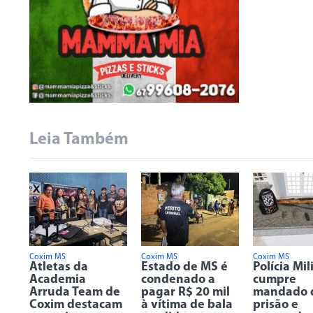
Leia Também
Coxim MS
Coxim MS
Coxim MS
Atletas da
Estado de MS é
Polícia Mil
Academia
condenado a
cumpre
Arruda Team de
pagar R$ 20 mil
mandado 
Coxim destacam
à vítima de bala
prisão e