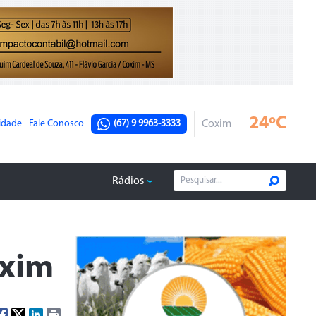
24ºC
cidade
Fale Conosco
(67) 9 9963-3333
Coxim
Rádios
oxim