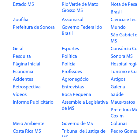
Estado MS
Rio Verde de Mato
Nota de Pesa
Grosso MS
Brasil
Zoofilia
Assomasul
Ciência e Te
Prefeitura de Sonora
Governo Federal do
Mundo
Brasil
São Gabriel 
MS
Geral
Esportes
Consórcio Co
Pesquisa
Política
Sonora MS
Página Inicial
Polícia
Hospital reg
Economia
Profissões
Turismo e Cu
Acidentes
Agronegócio
Artigos
Retrospectiva
Entrevistas
Galeria
Vídeos
Boca Pequena
Saúde
Informe Publicitário
Assembleia Legislativa
Maus-tratos
de MS
Prefeitura M
Coxim
Meio Ambiente
Governo de MS
Colunas
Costa Rica MS
Tribunal de Justiça de
Pedro Gome