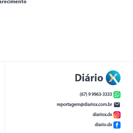
arecimento
(67) 9 9963-3333
reportagem@diariox.com.br
diariox.dx
diario.dx