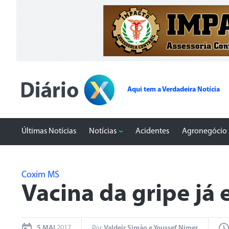
Aqui tem a Verdadeira Notícia
Últimas Notícias
Notícias
Acidentes
Agronegócio
Coxim MS
Vacina da gripe já
5 MAI
2017
Por
Valdeir Simão e Youssef Nimer