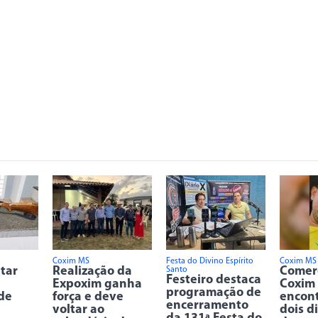
Coxim MS
Festa do Divino Espírito
Coxim MS
itar
Realização da
Comer
Santo
Festeiro destaca
Expoxim ganha
Coxim
programação de
de
força e deve
encon
encerramento
voltar ao
dois d