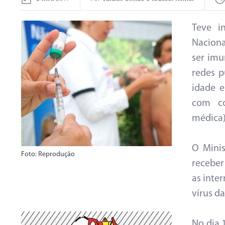
Teve i
Naciona
ser imu
redes p
idade e
com co
médica)
O Minis
Foto: Reprodução
receber
as inte
vírus d
No dia 