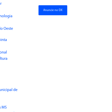
r
Anuncie no DX
cnologia
do Oeste
inta
ional
ltura
unicipal de
s MS