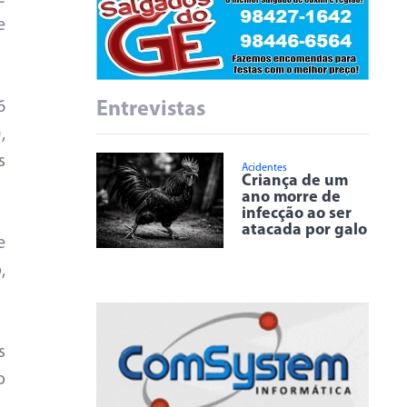
e
6
Entrevistas
,
s
Acidentes
Criança de um
ano morre de
infecção ao ser
atacada por galo
e
,
s
o