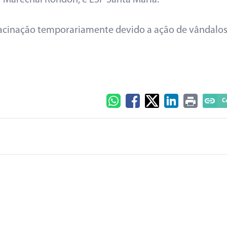
SF Marechal Rondon; e ESF Santa Maria.
vacinação temporariamente devido a ação de vândalos
C