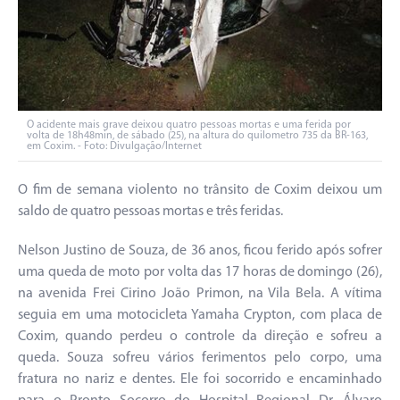
O acidente mais grave deixou quatro pessoas mortas e uma ferida por
volta de 18h48min, de sábado (25), na altura do quilometro 735 da BR-163,
em Coxim. - Foto: Divulgação/Internet
O fim de semana violento no trânsito de Coxim deixou um
saldo de quatro pessoas mortas e três feridas.
Nelson Justino de Souza, de 36 anos, ficou ferido após sofrer
uma queda de moto por volta das 17 horas de domingo (26),
na avenida Frei Cirino João Primon, na Vila Bela. A vítima
seguia em uma motocicleta Yamaha Crypton, com placa de
Coxim, quando perdeu o controle da direção e sofreu a
queda. Souza sofreu vários ferimentos pelo corpo, uma
fratura no nariz e dentes. Ele foi socorrido e encaminhado