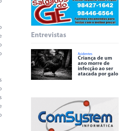
o
o
Entrevistas
e
o
o
Acidentes
Criança de um
ano morre de
infecção ao ser
atacada por galo
s
o
s
e
o