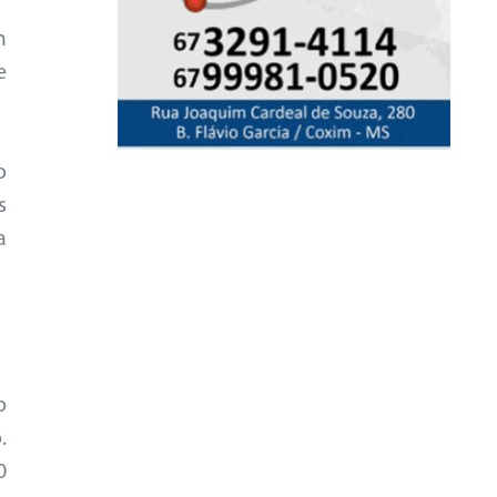
m
e
o
s
a
o
.
0