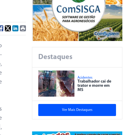
o
-
Destaques
,
e
Acidentes
e
Trabalhador cai de
trator e morre em
MS
s
Ver Mais Destaques
e
,