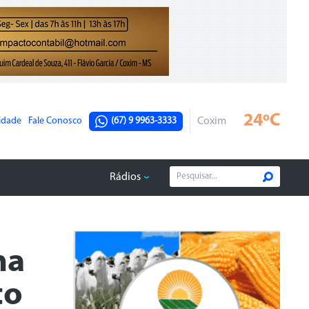
24ºC
cidade
Fale Conosco
(67) 9 9963-3333
Coxim
Rádios
na
to