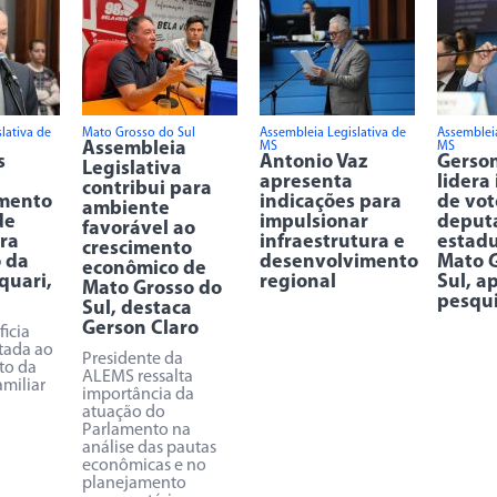
lativa de
Mato Grosso do Sul
Assembleia Legislativa de
Assembleia
Assembleia
MS
MS
s
Antonio Vaz
Gerson
Legislativa
apresenta
lidera
contribui para
mento
indicações para
de vot
ambiente
de
impulsionar
deput
favorável ao
ra
infraestrutura e
estad
crescimento
o da
desenvolvimento
Mato G
econômico de
quari,
regional
Sul, a
Mato Grosso do
pesqu
Sul, destaca
Gerson Claro
ficia
tada ao
Presidente da
to da
ALEMS ressalta
amiliar
importância da
atuação do
Parlamento na
análise das pautas
econômicas e no
planejamento