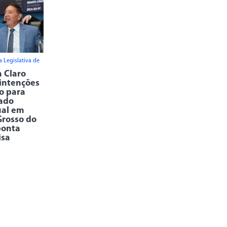
 Legislativa de
 Claro
 intenções
o para
ado
ual em
rosso do
ponta
isa