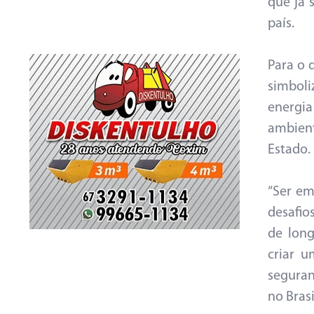
que já 
país.
Para o 
simbol
energia
ambient
Estado.
“Ser em
desafio
de lon
criar u
seguran
no Brasi