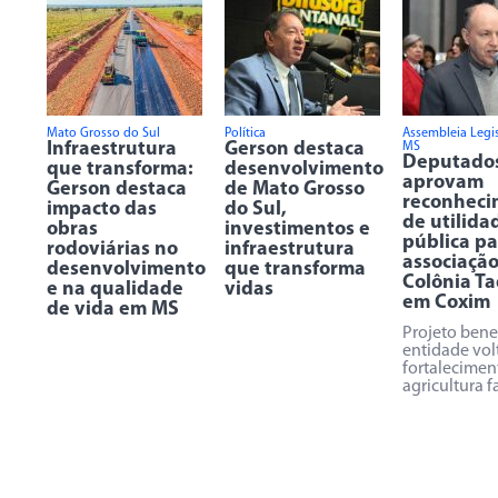
Mato Grosso do Sul
Política
Assembleia Legis
Infraestrutura
Gerson destaca
MS
Deputado
que transforma:
desenvolvimento
aprovam
Gerson destaca
de Mato Grosso
reconheci
impacto das
do Sul,
de utilida
obras
investimentos e
pública pa
rodoviárias no
infraestrutura
associaçã
desenvolvimento
que transforma
Colônia Ta
e na qualidade
vidas
em Coxim
de vida em MS
Projeto bene
entidade vol
fortalecimen
agricultura f