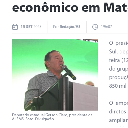
econômico em Mato
15 SET
2025
Por
Redação/VS
19h:07
O presi
Sul, de
feira (
do grup
produçã
850 mil 
O empr
direto
Deputado estadual Gerson Claro, presidente da
ALEMS. Foto: Divulgação
amplian