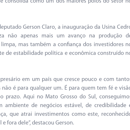
se consolida como um dos maiores polos do setor n
deputado Gerson Claro, a inauguração da Usina Cedr
iza não apenas mais um avanço na produção d
 limpa, mas também a confiança dos investidores n
e de estabilidade política e econômica construído n
presário em um país que cresce pouco e com tanto
s não é para qualquer um. É para quem tem fé e visã
go prazo. Aqui no Mato Grosso do Sul, conseguimo
m ambiente de negócios estável, de credibilidade 
ça, que atrai investimentos como este, reconhecid
l e fora dele”, destacou Gerson.