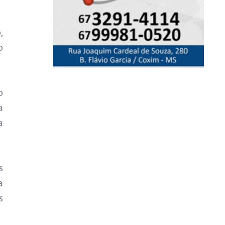
,
o
o
a
a
s
a
s