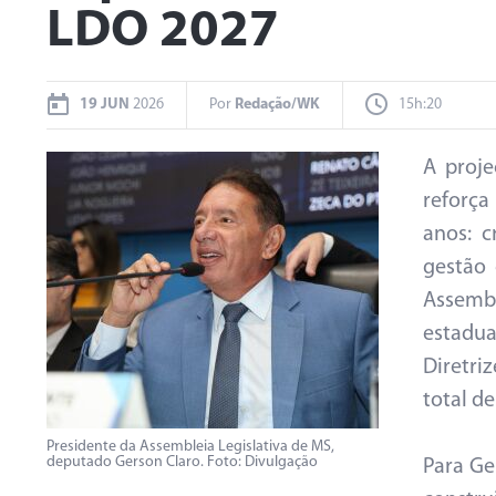
LDO 2027
19 JUN
2026
Por
Redação/WK
15h:20
A proj
reforç
anos: c
gestão 
Assemb
estadu
Diretri
total de
Presidente da Assembleia Legislativa de MS,
deputado Gerson Claro. Foto: Divulgação
Para Ge