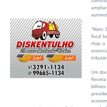
constru
ampliar
aumenta
“Mato 
fiscal 
Hoje o 
essenc
tributár
Um dos 
Receita
bilhões
presid
economi