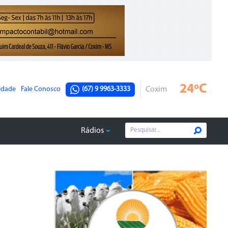
24ºC
cidade
Fale Conosco
(67) 9 9963-3333
Coxim
Rádios