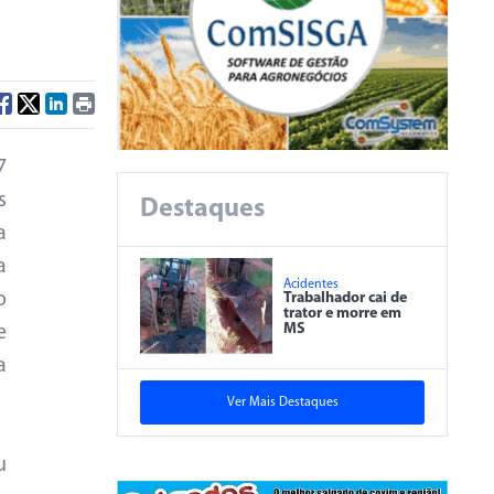
7
s
Destaques
a
a
Acidentes
o
Trabalhador cai de
trator e morre em
MS
e
a
Ver Mais Destaques
u