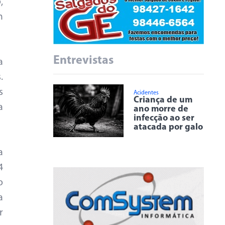
,
m
Entrevistas
a
.
s
Acidentes
Criança de um
a
ano morre de
infecção ao ser
atacada por galo
a
4
o
a
r