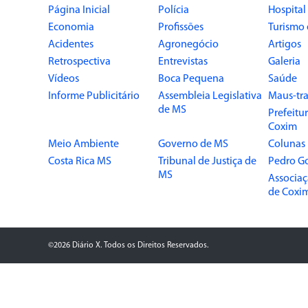
Página Inicial
Polícia
Hospital
Economia
Profissões
Turismo 
Acidentes
Agronegócio
Artigos
Retrospectiva
Entrevistas
Galeria
Vídeos
Boca Pequena
Saúde
Informe Publicitário
Assembleia Legislativa
Maus-tra
de MS
Prefeitu
Coxim
Meio Ambiente
Governo de MS
Colunas
Costa Rica MS
Tribunal de Justiça de
Pedro G
MS
Associaç
de Coxi
©2026 Diário X. Todos os Direitos Reservados.