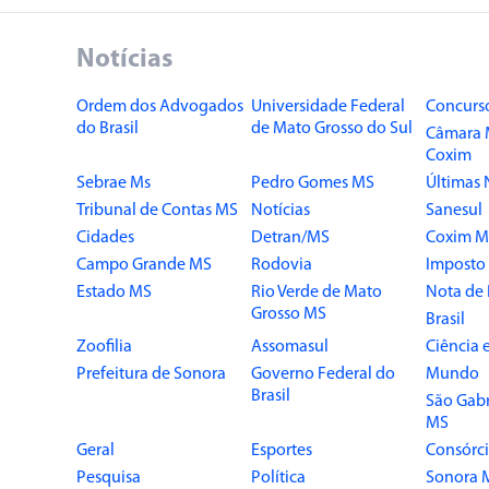
Notícias
Ordem dos Advogados
Universidade Federal
Concurs
do Brasil
de Mato Grosso do Sul
Câmara 
Coxim
Sebrae Ms
Pedro Gomes MS
Últimas 
Tribunal de Contas MS
Notícias
Sanesul
Cidades
Detran/MS
Coxim M
Campo Grande MS
Rodovia
Imposto
Estado MS
Rio Verde de Mato
Nota de 
Grosso MS
Brasil
Zoofilia
Assomasul
Ciência 
Prefeitura de Sonora
Governo Federal do
Mundo
Brasil
São Gabr
MS
Geral
Esportes
Consórci
Pesquisa
Política
Sonora 