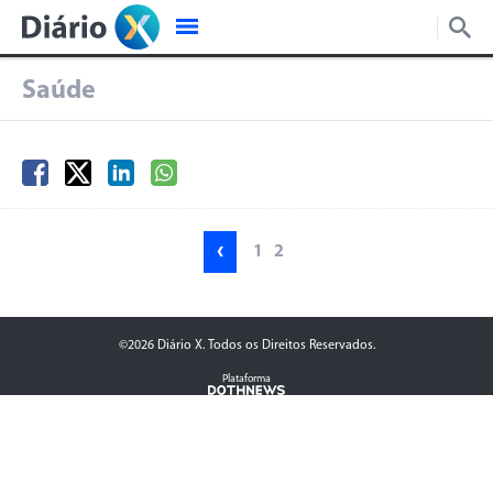
Saúde
‹
1
2
©2026 Diário X. Todos os Direitos Reservados.
Plataforma