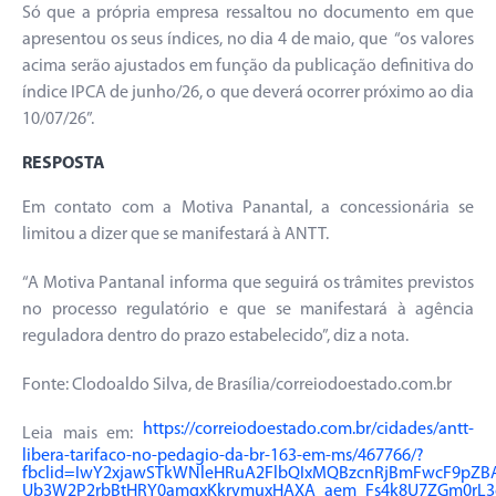
Só que a própria empresa ressaltou no documento em que
apresentou os seus índices, no dia 4 de maio, que “os valores
acima serão ajustados em função da publicação definitiva do
índice IPCA de junho/26, o que deverá ocorrer próximo ao dia
10/07/26”.
RESPOSTA
Em contato com a Motiva Panantal, a concessionária se
limitou a dizer que se manifestará à ANTT.
“A Motiva Pantanal informa que seguirá os trâmites previstos
no processo regulatório e que se manifestará à agência
reguladora dentro do prazo estabelecido”, diz a nota.
Fonte: Clodoaldo Silva, de Brasília/correiodoestado.com.br
https://correiodoestado.com.br/cidades/antt-
Leia mais em:
libera-tarifaco-no-pedagio-da-br-163-em-ms/467766/?
fbclid=IwY2xjawSTkWNleHRuA2FlbQIxMQBzcnRjBmFwcF9pZB
Ub3W2P2rbBtHRY0amqxKkrvmuxHAXA_aem_Fs4k8U7ZGm0rL3