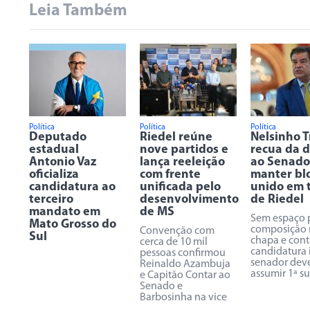
Leia Também
Política
Política
Política
Deputado
Riedel reúne
Nelsinho 
estadual
nove partidos e
recua da 
Antonio Vaz
lança reeleição
ao Senado
oficializa
com frente
manter bl
candidatura ao
unificada pelo
unido em 
terceiro
desenvolvimento
de Riedel
mandato em
de MS
Sem espaço 
Mato Grosso do
composição 
Convenção com
Sul
chapa e cont
cerca de 10 mil
candidatura 
pessoas confirmou
senador dev
Reinaldo Azambuja
assumir 1ª s
e Capitão Contar ao
Senado e
Barbosinha na vice