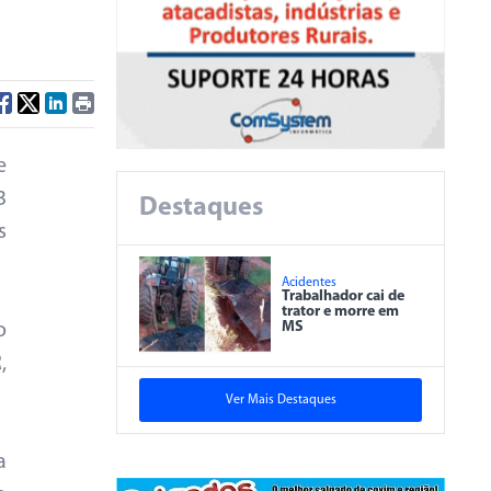
e
3
Destaques
s
Acidentes
Trabalhador cai de
trator e morre em
MS
o
,
Ver Mais Destaques
a