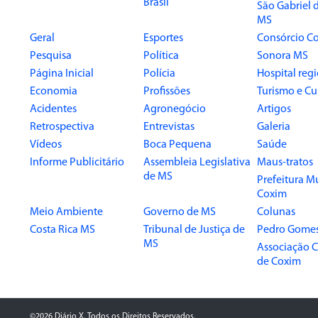
Brasil
São Gabriel 
MS
Geral
Esportes
Consórcio Co
Pesquisa
Política
Sonora MS
Página Inicial
Polícia
Hospital reg
Economia
Profissões
Turismo e Cu
Acidentes
Agronegócio
Artigos
Retrospectiva
Entrevistas
Galeria
Vídeos
Boca Pequena
Saúde
Informe Publicitário
Assembleia Legislativa
Maus-tratos
de MS
Prefeitura M
Coxim
Meio Ambiente
Governo de MS
Colunas
Costa Rica MS
Tribunal de Justiça de
Pedro Gome
MS
Associação 
de Coxim
©2026 Diário X. Todos os Direitos Reservados.