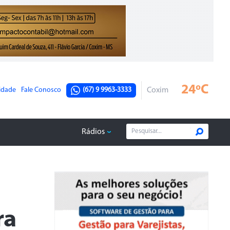
24ºC
cidade
Fale Conosco
(67) 9 9963-3333
Coxim
Rádios
ra