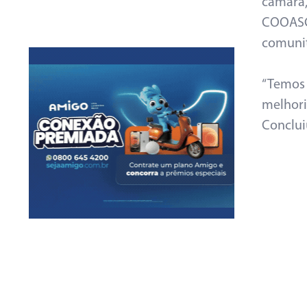
câmara
COOASG
comunit
“Temos
melhori
Concluiu