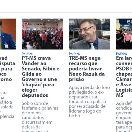
Política
Política
Política
Trad
PT-MS crava
TRE-MS nega
Em la
disputa
Vander ao
recurso que
conve
 para
Senado, Fábio e
poderia livrar
PSDB 
oco
Gilda ao
Neno Razuk da
chapa
torno
Governo e une
prisão
Câmar
'chapão' para
e Asse
Após a perda do foro
eleger
Legisl
privilegiado, o ex-
para
deputados
MS
deputado está
na
foragido da polícia
rário a
Sob o som de
Agir def
por ser acusado de
isolada,
fanfarra e palavras
candida
liderar o jogo do
e
de ordem,
governo
bicho
uplência
candidatos
enquant
discursaram em
terá ap
defesa da
para de