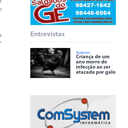
a
e
Entrevistas
a
”
Acidentes
Criança de um
ano morre de
infecção ao ser
atacada por galo