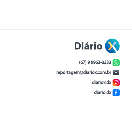
(67) 9 9963-3333
reportagem@diariox.com.br
diariox.dx
diario.dx