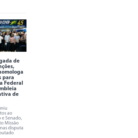
rgada de
nções,
homologa
s para
a Federal
mbleia
ativa de
iniu
tos ao
 e Senado,
o Missão
enas disputa
putado