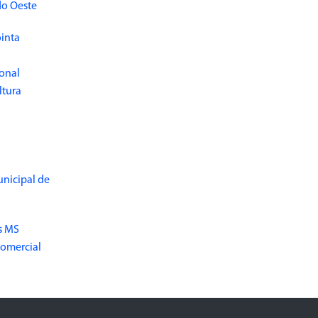
do Oeste
inta
ional
ltura
unicipal de
s MS
Comercial