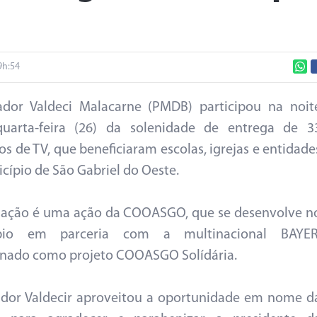
9h:54
ador Valdeci Malacarne (PMDB) participou na noit
quarta-feira (26) da solenidade de entrega de 3
os de TV, que beneficiaram escolas, igrejas e entidade
cípio de São Gabriel do Oeste.
iação é uma ação da COOASGO, que se desenvolve n
pio em parceria com a multinacional BAYER
nado como projeto COOASGO Solídária.
dor Valdecir aproveitou a oportunidade em nome d