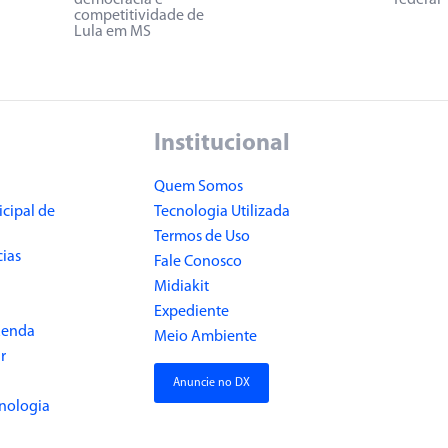
democracia e
federal
competitividade de
Lula em MS
Institucional
Quem Somos
cipal de
Tecnologia Utilizada
Termos de Uso
cias
Fale Conosco
Midiakit
Expediente
Renda
Meio Ambiente
r
Anuncie no DX
cnologia