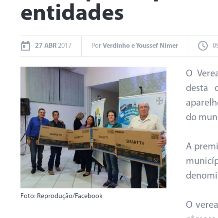
entidades
27 ABR
2017
Por
Verdinho e Youssef Nimer
0
O Vere
desta 
aparelh
do muni
A prem
municí
denomi
Foto: Reprodução/Facebook
O verea