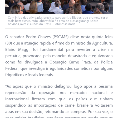
Com início das atividades previsto para abril, o Biopec, que promete ser o
mais bem estruturado laboratório na área de biossegurança sobre
bovinos, aves e suínos do Brasil - Foto: Assessoria
O senador Pedro Chaves (PSC\MS) disse nesta quinta-feira
(30) que a atuação rápida e firme do ministro da Agricultura,
Blairo Maggi, foi fundamental para reverter a crise na
pecuária, provocada pela maneira desastrada e equivocada
como foi divulgada a Operação Carne Fraca, da Polícia
Federal, que investiga irregularidades cometidas por alguns
frigoríficos e fiscais federais.
“As ações que o ministro deflagrou logo após a péssima
repercussão da operação nos mercados nacional e
internacional fizeram com que os países que tinham
suspendido as importações de carne brasileira voltassem
atrás em sua decisão, retomando as compras. Por sua vez, o