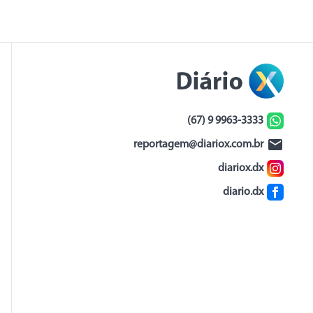
(67) 9 9963-3333
reportagem@diariox.com.br
diariox.dx
diario.dx