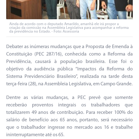
Ainda de acordo com o deputado Amarildo, amanhã ele irá propor a
criação da comissão na Assembleia Legislativa para acompanhar a reforma
da previdência no Estado. - Foto: Assessoria
Debater as inúmeras mudanças que a Proposta de Emenda à
Constituição (PEC 287/16), conhecida como a Reforma da
Previdência, causará à população brasileira. Esse foi o
objetivo da audiência pública “Impactos da Reforma do
Sistema Previdenciário Brasileiro”, realizada na tarde desta
terça-feira (28), na Assembleia Legislativa, em Campo Grande.
Dentre as várias mudanças, a PEC prevê que somente
receberão proventos integrais os trabalhadores que
totalizarem 49 anos de contribuição. Para receber 100% do
salário de benefício aos 65 anos, portanto, será necessário
que o trabalhador ingresse no mercado aos 16 e trabalhe
ininterruptamente até os 65.