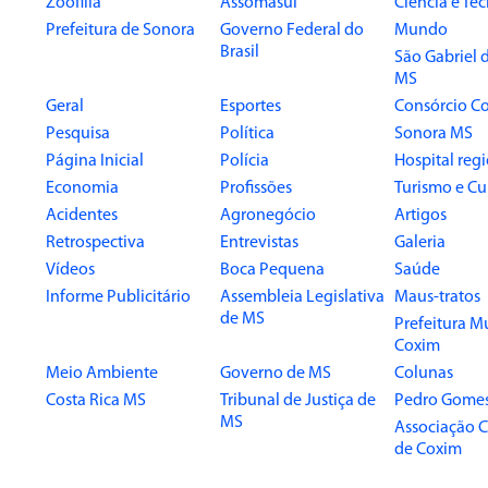
Zoofilia
Assomasul
Ciência e Te
Prefeitura de Sonora
Governo Federal do
Mundo
Brasil
São Gabriel 
MS
Geral
Esportes
Consórcio Co
Pesquisa
Política
Sonora MS
Página Inicial
Polícia
Hospital reg
Economia
Profissões
Turismo e Cu
Acidentes
Agronegócio
Artigos
Retrospectiva
Entrevistas
Galeria
Vídeos
Boca Pequena
Saúde
Informe Publicitário
Assembleia Legislativa
Maus-tratos
de MS
Prefeitura M
Coxim
Meio Ambiente
Governo de MS
Colunas
Costa Rica MS
Tribunal de Justiça de
Pedro Gome
MS
Associação 
de Coxim