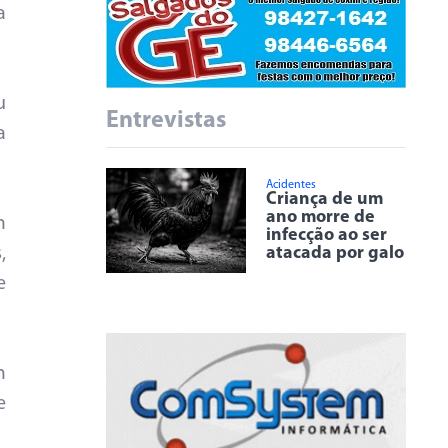
a
u
Entrevistas
a
Acidentes
Criança de um
ano morre de
m
infecção ao ser
atacada por galo
,
e
m
e