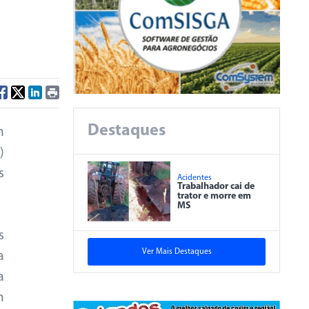
Destaques
m
)
s
Acidentes
Trabalhador cai de
trator e morre em
MS
s
Ver Mais Destaques
a
a
m