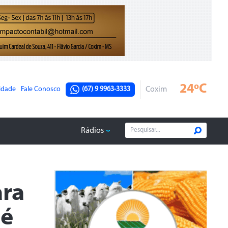
24ºC
cidade
Fale Conosco
(67) 9 9963-3333
Coxim
Rádios
ara
 é