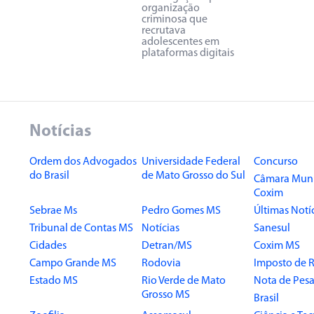
organização
criminosa que
recrutava
adolescentes em
plataformas digitais
Notícias
Ordem dos Advogados
Universidade Federal
Concurso
do Brasil
de Mato Grosso do Sul
Câmara Muni
Coxim
Sebrae Ms
Pedro Gomes MS
Últimas Notí
Tribunal de Contas MS
Notícias
Sanesul
Cidades
Detran/MS
Coxim MS
Campo Grande MS
Rodovia
Imposto de 
Estado MS
Rio Verde de Mato
Nota de Pesa
Grosso MS
Brasil