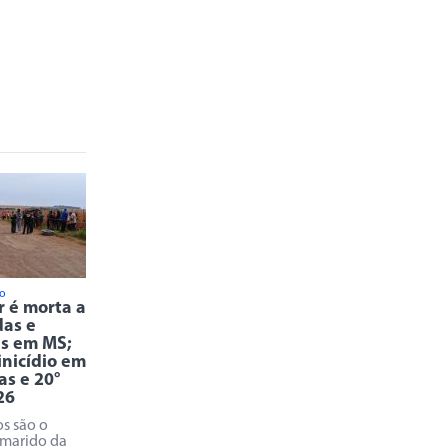
io
 é morta a
as e
s em MS;
inicídio em
as e 20°
26
os são o
 marido da