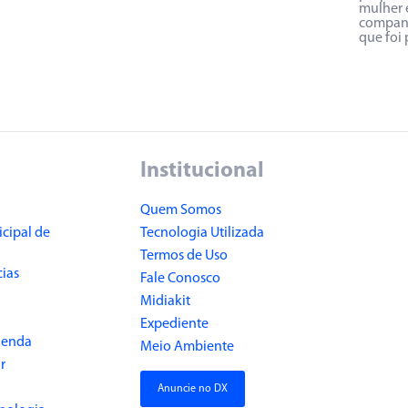
mulher e
companh
que foi 
Institucional
Quem Somos
cipal de
Tecnologia Utilizada
Termos de Uso
cias
Fale Conosco
Midiakit
Expediente
Renda
Meio Ambiente
r
Anuncie no DX