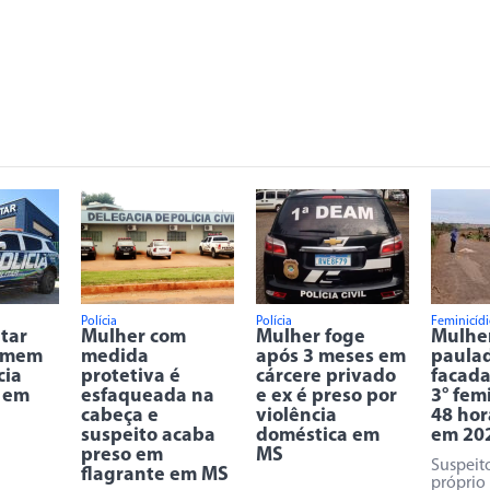
Polícia
Polícia
Feminicíd
itar
Mulher com
Mulher foge
Mulher
omem
medida
após 3 meses em
paulad
cia
protetiva é
cárcere privado
facada
 em
esfaqueada na
e ex é preso por
3° fem
cabeça e
violência
48 hor
suspeito acaba
doméstica em
em 20
preso em
MS
Suspeit
flagrante em MS
próprio