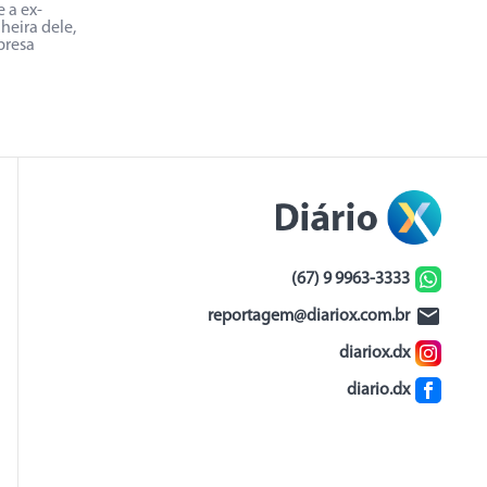
 a ex-
eira dele,
presa
(67) 9 9963-3333
reportagem@diariox.com.br
diariox.dx
diario.dx