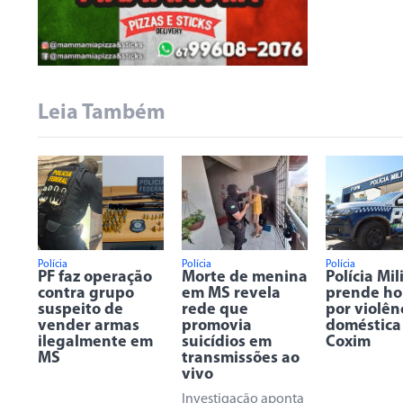
Leia Também
Polícia
Polícia
Polícia
PF faz operação
Morte de menina
Polícia Mil
contra grupo
em MS revela
prende h
suspeito de
rede que
por violên
vender armas
promovia
doméstica
ilegalmente em
suicídios em
Coxim
MS
transmissões ao
vivo
Investigação aponta