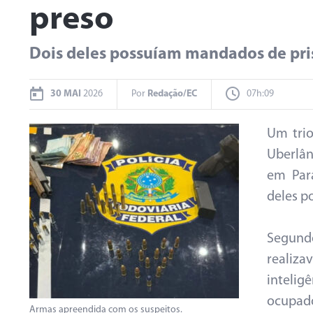
preso
Dois deles possuíam mandados de pri
30 MAI
2026
Por
Redação/EC
07h:09
Um tri
Uberlân
em Par
deles p
Segundo
realiza
inteli
ocupad
Armas apreendida com os suspeitos.