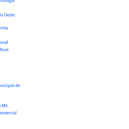
cnologia
do Oeste
inta
ional
ltura
unicipal de
s MS
Comercial