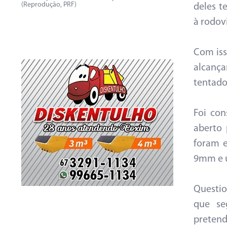
(Reprodução, PRF)
deles t
à rodov
Com iss
alcança
tentado 
Foi co
aberto 
foram e
9mm e u
Questio
que se
pretend