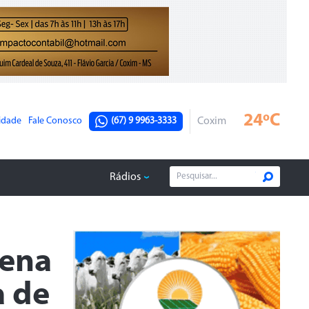
24ºC
cidade
Fale Conosco
(67) 9 9963-3333
Coxim
Rádios
Pena
a de