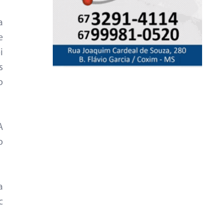
a
e
i
s
o
A
o
a
c