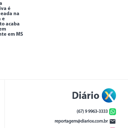
a
iva é
ueada na
 e
to acaba
 em
nte em MS
(67) 9 9963-3333
reportagem@diariox.com.br