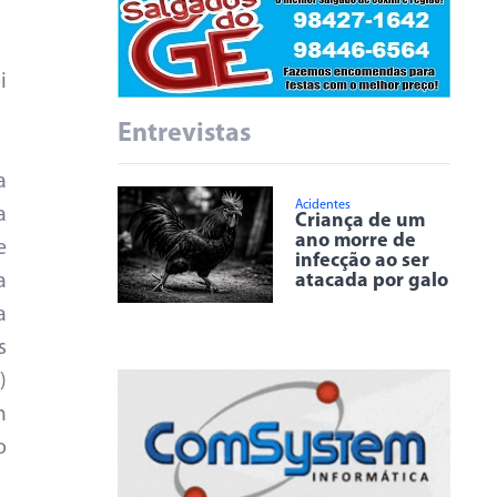
i
Entrevistas
a
Acidentes
a
Criança de um
ano morre de
e
infecção ao ser
atacada por galo
a
a
s
)
m
o