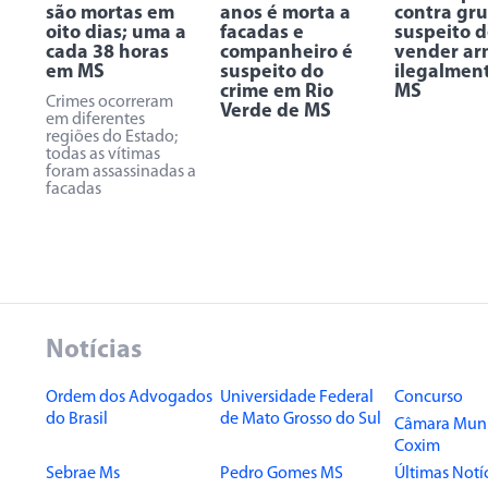
são mortas em
anos é morta a
contra gr
oito dias; uma a
facadas e
suspeito 
cada 38 horas
companheiro é
vender ar
em MS
suspeito do
ilegalmen
crime em Rio
MS
Crimes ocorreram
Verde de MS
em diferentes
regiões do Estado;
todas as vítimas
foram assassinadas a
facadas
Notícias
Ordem dos Advogados
Universidade Federal
Concurso
do Brasil
de Mato Grosso do Sul
Câmara Muni
Coxim
Sebrae Ms
Pedro Gomes MS
Últimas Notí