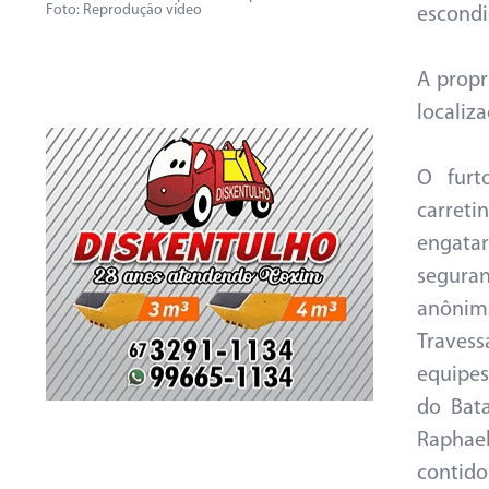
Foto: Reprodução vídeo
escondi
A propr
localiza
O furt
carreti
engata
seguran
anônima
Travess
equipes
do Bat
Raphae
contido