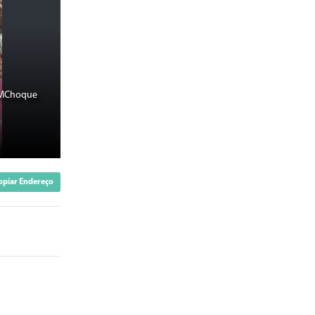
BPMChoque
opiar Endereço