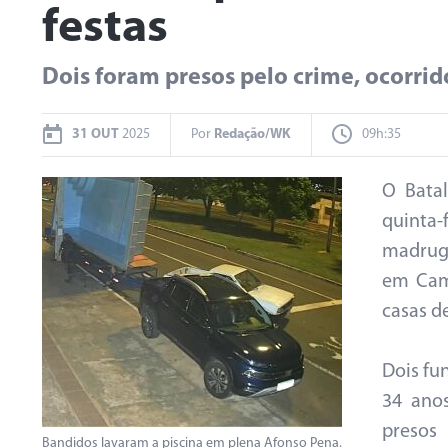
festas
Dois foram presos pelo crime, ocorri
31 OUT
2025
Por
Redação/WK
09h:35
O Batal
quinta-
madrug
em Cam
casas de
Dois fu
34 anos
presos
Bandidos lavaram a piscina em plena Afonso Pena.