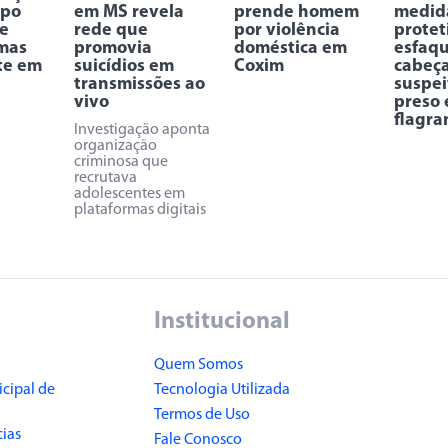
upo
em MS revela
prende homem
medid
de
rede que
por violência
protet
mas
promovia
doméstica em
esfaq
te em
suicídios em
Coxim
cabeça
transmissões ao
suspei
vivo
preso
flagra
Investigação aponta
organização
criminosa que
recrutava
adolescentes em
plataformas digitais
Institucional
Quem Somos
cipal de
Tecnologia Utilizada
Termos de Uso
cias
Fale Conosco