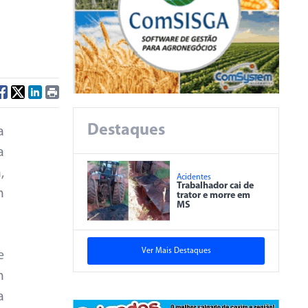
Destaques
a
a
,
Acidentes
Trabalhador cai de
m
trator e morre em
MS
Ver Mais Destaques
e
m
a