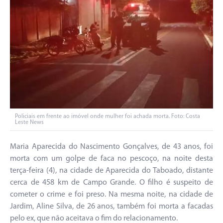
Policiais em frente ao imóvel onde mulher foi achada morta. Foto: Costa
Leste News
Maria Aparecida do Nascimento Gonçalves, de 43 anos, foi
morta com um golpe de faca no pescoço, na noite desta
terça-feira (4), na cidade de Aparecida do Taboado, distante
cerca de 458 km de Campo Grande. O filho é suspeito de
cometer o crime e foi preso. Na mesma noite, na cidade de
Jardim, Aline Silva, de 26 anos, também foi morta a facadas
pelo ex, que não aceitava o fim do relacionamento.